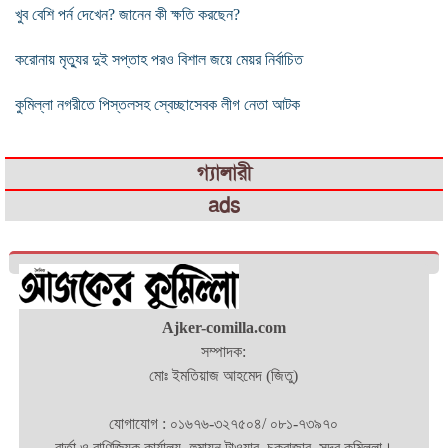
খুব বেশি পর্ন দেখেন? জানেন কী ক্ষতি করছেন?
করোনায় মৃত্যুর দুই সপ্তাহ পরও বিশাল জয়ে মেয়র নির্বাচিত
কুমিল্লা নগরীতে পিস্তলসহ স্বেচ্ছাসেবক লীগ নেতা আটক
গ্যালারী
ads
Ajker-comilla.com
সম্পাদক:
মোঃ ইমতিয়াজ আহমেদ (জিতু)
যোগাযোগ : ০১৬৭৬-৩২৭৫০৪/ ০৮১-৭৩৯৭০
বার্তা ও বাণিজ্যিক কার্যালয়- হুমায়ন টাওয়ার, চকবাজার, সদর,কুমিল্লা।