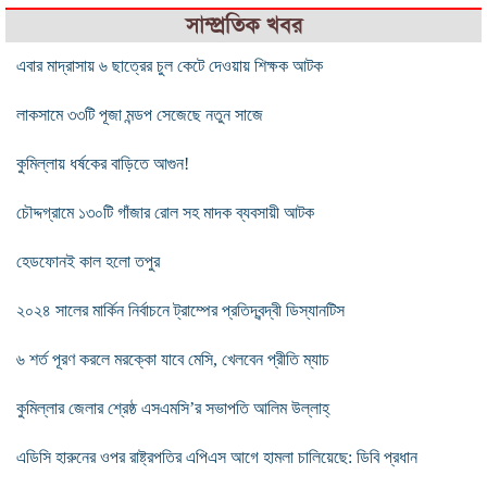
সাম্প্রতিক খবর
এবার মাদ্রাসায় ৬ ছাত্রের চুল কেটে দেওয়ায় শিক্ষক আটক
লাকসামে ৩৩টি পূজা মন্ডপ সেজেছে নতুন সাজে
কুমিল্লায় ধর্ষকের বাড়িতে আগুন!
চৌদ্দগ্রামে ১৩০টি গাঁজার রোল সহ মাদক ব্যবসায়ী আটক
হেডফোনই কাল হলো তপুর
২০২৪ সালের মার্কিন নির্বাচনে ট্রাম্পের প্রতিদ্বন্দ্বী ডিস্যানটিস
৬ শর্ত পূরণ করলে মরক্কো যাবে মেসি, খেলবেন প্রীতি ম্যাচ
কুমিল্লার জেলার শ্রেষ্ঠ এসএমসি’র সভাপতি আলিম উল্লাহ্‌
এডিসি হারুনের ওপর রাষ্ট্রপতির এপিএস আগে হামলা চালিয়েছে: ডিবি প্রধান