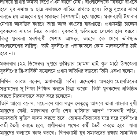
দাবিয়ে রাখার ক্ষমতা বিশ্বে এখন কারো নেই। বাংলাদেশকে টিকিয়ে রাখতে
হলে যুব সমাজ ও ছাত্র সমাজকে বাচিয়ে রাখতে হবে। কিন্তুু দুঃখের সাথে
বলতে হয় আজকের যুব-সমাজরা বিপথগামী হয়ে যাচ্ছে। মরনব্যাধী ইয়াবার
নেশায় আসক্তির কারণে তারা আজ ধ্বংসের দ্বারপ্রান্তে। প্রধানমন্ত্রী চাচ্ছেন
যুবকদের সামনে নিয়ে আসার। যুবকরাই ভবিষ্যতে দেশের হাল ধরবে।
কিন্তু যুবকরা মরণব্যধী নেশায় আসক্ত, তাহলে কে নেবে ভবিষ্যত
বাংলাদেশের দায়িত্ব। তাই যুবলীগের পতাকাতলে কোন মাদকসেবীর ঠাই
হবে না।
মঙ্গলবার (২২ ডিসেম্বর) দুপুরে কুমিল্লার হোমনা হাই স্কুল মাঠে উপজেলা
যুবলীগের ত্রি-বার্ষিকী সম্মেলনে প্রধান অতিথির বক্তব্যে তিনি একথা বলেন।
নিখিল আরও বলেন, প্রধানমন্ত্রী সর্বদা এদেশের অসহায়-মেহনতিদের
সন্তানদের সু-শিক্ষা শিক্ষিত করতে চিন্তা করেন। তিনি যুবকদের প্রতিষ্ঠিত
করতে নিরলসভাবে কাজ করে চলেছেন।
তিনি আরো বলেন, সম্মেলনে যারা নতুন নেতৃত্বে আসবে তারা বাংলার দুখী
মানুষের নেত্রী, মানবতার নেত্রী শেখ হাসিনার আদর্শ “সততাই শক্তি,
মানবতাই মুক্তি” লালন করতে হবে। হোমনা-তিতাসের ঘরে ঘরে যুবলীগের
কর্মী তৈরী করতে হবে, স্বাধীনতার পক্ষের কর্মী তৈরী করতে হবে। যারা
মানুষের কল্যানে কাজ করবে। বিপথগামী যুব-সমাজদের রক্ষায় সামাজিক