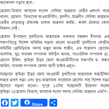
আন্দোলন গড়তে হবে।
হোমনা-তিতাস আসনের সাংসদ সেলিমা আহমাদ মেরীর প্রশংসা করে
বলেন, হোমনা- তিতাসের আওয়ামীলীগ, যুবলীগ, ছাত্রলীগ সেলিমা আহমাদ
মেরীর নেতৃতত্বে ঐক্যবদ্ধ থাকার আহবান করছি। কারণ ঐক্যের কোন
বিকল্প নেই।
হোমনা উপজেলা যুবলীগের আহবায়ক খন্দকার নজরুল ইসলাম এর
সভাপতিত্বে বিশেষ অতিথির বক্তব্য রাখেন আওয়ামী যুবলীগের কেন্দ্রীয়
কমিটির প্রেসিডিয়াম সদস্য মঞ্জুর আলম শাহীন, এম শাহাদাৎ হোসেন
তাসলিম, যুগ্ন সাধারণ সম্পাদক বদিউল আলম, সাংগঠনিক সম্পাদক ডা.
হেলাল উদ্দিন, কুমিল্লা উত্তর জেলা আওয়ামীলীগের সভাপতি ম. রুহল
আমিন, সাধারণ সম্পাদক রোশন আলী মাষ্টার প্রমূখ।
সম্মেলনে কুমিল্লা উত্তর জেলা আওয়ামী যুবলীগের আহবায়ক বাহাউদ্দিন
বাহার প্রধাণ বক্তা এবং যুগ্ম-আহবায়ক সারোয়ার হোসেন বাবু বিশেষ বক্তা
হিসেবে বক্তব্য রাখেন। দুপুর ১২টায় সম্মেলনটি উদ্বোধন করেন
কুমিল্লা-২(হোমনা-তিতাস) আসনের সংসদ সদস্য সেলিমা আহমাদ এমপি।
Facebook
Twitter
Share
Share