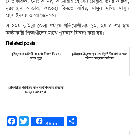
মোঃ ফারুক, মোঃ আমির, আনোয়ার হোসেন চৌধুরি, উমর ফারুক,
নুরজাহান আক্তার, ফাতেহা বিনতে বশির, মামুন মুন্সি, মাসুদ
হোসাইনসহ আরো অনেকে।
এ সময় কুমিল্লা জেলা পর্যায়ে প্রতিযোগীতায় ১ম, ২য় ও ৩য় স্থান
অর্জনকারী শিক্ষার্থীদের মাঝে পুরষ্কার বিতরণ করা হয়।
Related posts:
কুমিল্লায় একদিনেই করোনার উপসর্গ নিয়ে ১১
কুমিল্লায় নিত্যপণ্যের দাম স্থিতিশীল রাখতে জেলা
জনের মৃত্যু
পুলিশের অব্যাহত অভিযান
চৌদ্দগ্রামে পরিবারের সাথে অভিমান করে মাদরাসা
ছাত্রের আত্মহত্যা!
Facebook
Twitter
Share
Share