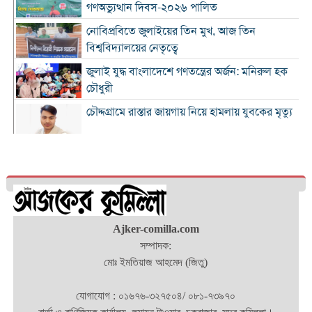
গণঅভ্যুত্থান দিবস-২০২৬ পালিত
নোবিপ্রবিতে জুলাইয়ের তিন মুখ, আজ তিন
বিশ্ববিদ্যালয়ের নেতৃত্বে
জুলাই যুদ্ধ বাংলাদেশে গণতন্ত্রের অর্জন: মনিরুল হক
চৌধুরী
চৌদ্দগ্রামে রাস্তার জায়গায় নিয়ে হামলায় যুবকের মৃত্যু
কুমিল্লায় জুলাই গণঅভ্যুত্থান দিবস পালিত
কুমিল্লায় শ্বশুরবাড়িতে নাস্তা না দেওয়া নিয়ে বিরোধ,
অন্তঃসত্ত্বা মেয়ের বাবাকে হত্যার অভিযোগ
চৌদ্দগ্রামে জুলাই গণঅভ্যুত্থান দিবসে আলোচনা সভা
Ajker-comilla.com
ও জুলাই যোদ্ধাদের সংবর্ধনা
সম্পাদক:
মোঃ ইমতিয়াজ আহমেদ (জিতু)
‘জুলাই ২০২৪-এর আত্মত্যাগ এবং আমাদের নাগরিক
দায়বদ্ধতা”
যোগাযোগ : ০১৬৭৬-৩২৭৫০৪/ ০৮১-৭৩৯৭০
কুমিল্লায় তিন উপজেলার সব ধরনের নৌযান