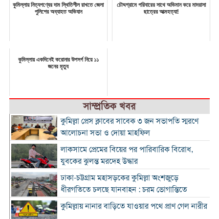
কুমিল্লায় নিত্যপণ্যের দাম স্থিতিশীল রাখতে জেলা
চৌদ্দগ্রামে পরিবারের সাথে অভিমান করে মাদরাসা
পুলিশের অব্যাহত অভিযান
ছাত্রের আত্মহত্যা!
কুমিল্লায় একদিনেই করোনার উপসর্গ নিয়ে ১১
জনের মৃত্যু
সাম্প্রতিক খবর
কুমিল্লা প্রেস ক্লাবের সাবেক ৩ জন সভাপতি স্মরণে
আলোচনা সভা ও দোয়া মাহফিল
লাকসামে প্রেমের বিয়ের পর পারিবারিক বিরোধ,
যুবকের ঝুলন্ত মরদেহ উদ্ধার
ঢাকা-চট্টগ্রাম মহাসড়কের কুমিল্লা অংশজুড়ে
ধীরগতিতে চলছে যানবাহন : চরম ভোগান্তিতে
কুমিল্লায় নানার বাড়িতে যাওয়ার পথে প্রাণ গেল নারীর