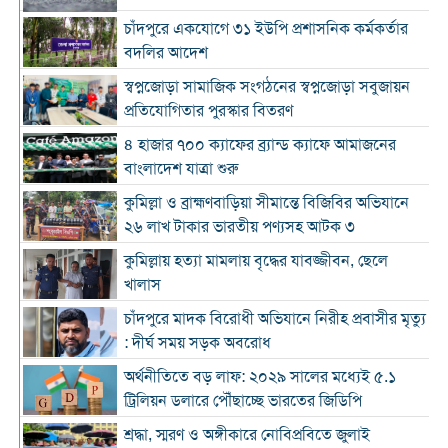
চাঁদপুরে একযোগে ৩১ ইউপি প্রশাসনিক কর্মকর্তার
বদলির আদেশ
স্বপ্নজোড়া সামাজিক সংগঠনের স্বপ্নজোড়া সবুজায়ন
প্রতিযোগিতার পুরস্কার বিতরণ
৪ হাজার ৭০০ ক্যাফের ব্র্যান্ড ক্যাফে আমাজনের
বাংলাদেশ যাত্রা শুরু
কুমিল্লা ও ব্রাহ্মণবাড়িয়া সীমান্তে বিজিবির অভিযানে
২৬ লাখ টাকার ভারতীয় পণ্যসহ আটক ৩
কুমিল্লায় হত্যা মামলায় বৃদ্ধের যাবজ্জীবন, ছেলে
খালাস
চাঁদপুরে মাদক বিরোধী অভিযানে নিরীহ প্রবাসীর মৃত্যু
: দীর্ঘ সময় সড়ক অবরোধ
অর্থনীতিতে বড় লাফ: ২০২৯ সালের মধ্যেই ৫.১
ট্রিলিয়ন ডলারে পৌঁছাচ্ছে ভারতের জিডিপি
শ্রদ্ধা, স্মরণ ও অঙ্গীকারে নোবিপ্রবিতে জুলাই