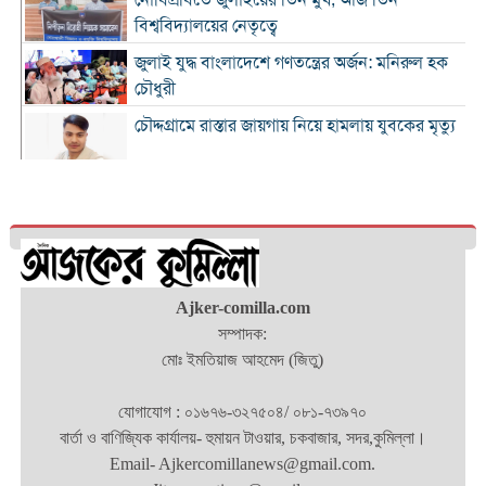
বিশ্ববিদ্যালয়ের নেতৃত্বে
জুলাই যুদ্ধ বাংলাদেশে গণতন্ত্রের অর্জন: মনিরুল হক
চৌধুরী
চৌদ্দগ্রামে রাস্তার জায়গায় নিয়ে হামলায় যুবকের মৃত্যু
কুমিল্লায় জুলাই গণঅভ্যুত্থান দিবস পালিত
কুমিল্লায় শ্বশুরবাড়িতে নাস্তা না দেওয়া নিয়ে বিরোধ,
অন্তঃসত্ত্বা মেয়ের বাবাকে হত্যার অভিযোগ
চৌদ্দগ্রামে জুলাই গণঅভ্যুত্থান দিবসে আলোচনা সভা
Ajker-comilla.com
ও জুলাই যোদ্ধাদের সংবর্ধনা
সম্পাদক:
মোঃ ইমতিয়াজ আহমেদ (জিতু)
‘জুলাই ২০২৪-এর আত্মত্যাগ এবং আমাদের নাগরিক
দায়বদ্ধতা”
যোগাযোগ : ০১৬৭৬-৩২৭৫০৪/ ০৮১-৭৩৯৭০
কুমিল্লায় তিন উপজেলার সব ধরনের নৌযান
বার্তা ও বাণিজ্যিক কার্যালয়- হুমায়ন টাওয়ার, চকবাজার, সদর,কুমিল্লা।
নিবন্ধনের আওতায় আসছে
Email- Ajkercomillanews@gmail.com.