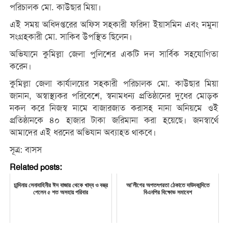
পরিচালক মো. কাউছার মিয়া।
এই সময় অধিদপ্তরের অফিস সহকারী ফরিদা ইয়াসমিন এবং নমুনা
সংগ্রহকারী মো. সাকিব উপস্থিত ছিলেন।
অভিযানে কুমিল্লা জেলা পুলিশের একটি দল সার্বিক সহযোগিতা
করেন।
কুমিল্লা জেলা কার্যালয়ের সহকারী পরিচালক মো. কাউছার মিয়া
জানান, অস্বাস্থ্যকর পরিবেশে, স্বনামধন্য প্রতিষ্ঠানের দুধের মোড়ক
নকল করে নিজস্ব নামে বাজারজাত করাসহ নানা অনিয়মে ওই
প্রতিষ্ঠানকে ৪০ হাজার টাকা জরিমানা করা হয়েছে। জনস্বার্থে
আমাদের এই ধরনের অভিযান অব্যাহত থাকবে।
সূত্র: বাসস
Related posts:
চান্দিনায় সেনাবাহিনীর ঈদ বাজার থেকে খাদ্য ও বস্ত্র
আ'লীগের অপতৎপরতা ঠেকাতে দাউদকান্দিতে
পেলেন ৫ শত অসহায় পরিবার
বিএনপির বিক্ষোভ সমাবেশ