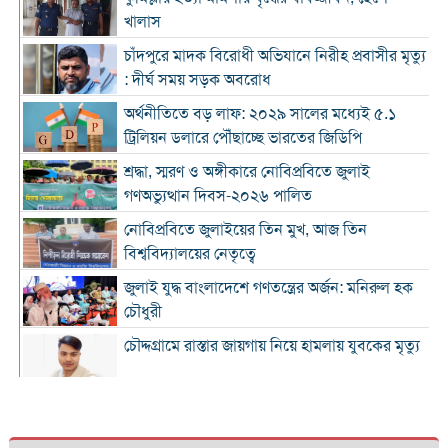
খালাস
চাঁদপুরে মাদক বিরোধী অভিযানে নিরীহ প্রবাসীর মৃত্যু
: দীর্ঘ সময় সড়ক অবরোধ
অর্থনীতিতে বড় লাফ: ২০২৯ সালের মধ্যেই ৫.১
ট্রিলিয়ন ডলারে পৌঁছাচ্ছে ভারতের জিডিপি
শ্রদ্ধা, স্মরণ ও অঙ্গীকারে নোবিপ্রবিতে জুলাই
গণঅভ্যুত্থান দিবস-২০২৬ পালিত
নোবিপ্রবিতে জুলাইয়ের তিন মুখ, আজ তিন
বিশ্ববিদ্যালয়ের নেতৃত্বে
জুলাই যুদ্ধ বাংলাদেশে গণতন্ত্রের অর্জন: মনিরুল হক
চৌধুরী
চৌদ্দগ্রামে রাস্তার জায়গায় নিয়ে হামলায় যুবকের মৃত্যু
কুমিল্লায় জুলাই গণঅভ্যুত্থান দিবস পালিত