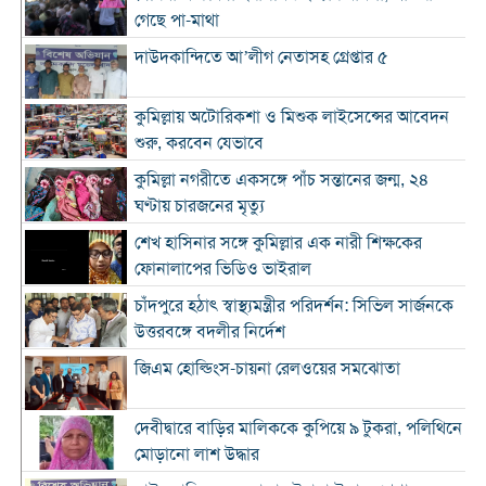
গেছে পা-মাথা
দাউদকান্দিতে আ’লীগ নেতাসহ গ্রেপ্তার ৫
কুমিল্লায় অটোরিকশা ও মিশুক লাইসেন্সের আবেদন
শুরু, করবেন যেভাবে
কুমিল্লা নগরীতে একসঙ্গে পাঁচ সন্তানের জন্ম, ২৪
ঘণ্টায় চারজনের মৃত্যু
শেখ হাসিনার সঙ্গে কুমিল্লার এক নারী শিক্ষকের
ফোনালাপের ভিডিও ভাইরাল
চাঁদপুরে হঠাৎ স্বাস্থ্যমন্ত্রীর পরিদর্শন: সিভিল সার্জনকে
উত্তরবঙ্গে বদলীর নির্দেশ
জিএম হোল্ডিংস-চায়না রেলওয়ের সমঝোতা
দেবীদ্বারে বাড়ির মালিককে কুপিয়ে ৯ টুকরা, পলিথিনে
মোড়ানো লাশ উদ্ধার