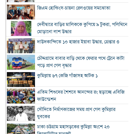
জিএম হোল্ডিংস-চায়না রেলওয়ের সমঝোতা
দেবীদ্বারে বাড়ির মালিককে কুপিয়ে ৯ টুকরা, পলিথিনে
মোড়ানো লাশ উদ্ধার
দাউদকান্দিতে ১০ হাজার ইয়াবা উদ্ধার, গ্রেপ্তার ৩
চৌদ্দগ্রামে বাবার বাড়ি থেকে ফেরার পথে ট্রেনে কাটা
পড়ে প্রাণ গেল বৃদ্ধার
কুমিল্লায় ৬৭ কেজি গাঁজাসহ আটক ১
এতিম শিশুদের শৈশবে আনন্দের রং ছড়াচ্ছে এবিজি
ফাউন্ডেশন
সৌদিতে নির্মাণকাজের সময় প্রাণ গেল কুমিল্লার
যুবকের
ঢাকা-চট্টগ্রাম মহাসড়কের কুমিল্লা অংশে ২০
কিলোমিটার যানজট