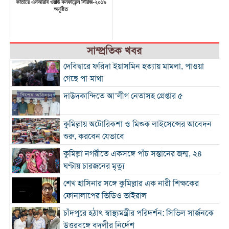
কাতারে এনআরবি ওয়ার্ল্ড কনফারেন্স সিরিজ-২০১৯
অনুষ্ঠিত
সাম্প্রতিক খবর
দেবিদ্বারে ফরিদা ইয়াসমিন হত্যায় মামলা, পাওয়া
গেছে পা-মাথা
দাউদকান্দিতে আ’লীগ নেতাসহ গ্রেপ্তার ৫
কুমিল্লায় অটোরিকশা ও মিশুক লাইসেন্সের আবেদন
শুরু, করবেন যেভাবে
কুমিল্লা নগরীতে একসঙ্গে পাঁচ সন্তানের জন্ম, ২৪
ঘণ্টায় চারজনের মৃত্যু
শেখ হাসিনার সঙ্গে কুমিল্লার এক নারী শিক্ষকের
ফোনালাপের ভিডিও ভাইরাল
চাঁদপুরে হঠাৎ স্বাস্থ্যমন্ত্রীর পরিদর্শন: সিভিল সার্জনকে
উত্তরবঙ্গে বদলীর নির্দেশ