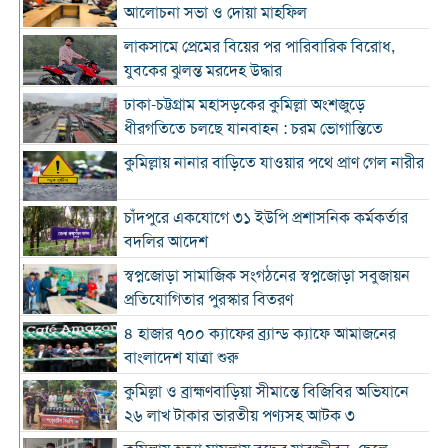
আলোচনা সভা ও দোয়া মাহফিল
লাকসামে প্রেমের বিয়ের পর পারিবারিক বিরোধ,
যুবকের ঝুলন্ত মরদেহ উদ্ধার
ঢাকা-চট্টগ্রাম মহাসড়কের কুমিল্লা অংশজুড়ে
ধীরগতিতে চলছে যানবাহন : চরম ভোগান্তিতে
কুমিল্লায় নানার বাড়িতে যাওয়ার পথে প্রাণ গেল নারীর
চাঁদপুরে একযোগে ৩১ ইউপি প্রশাসনিক কর্মকর্তার
বদলির আদেশ
স্বপ্নজোড়া সামাজিক সংগঠনের স্বপ্নজোড়া সবুজায়ন
প্রতিযোগিতার পুরস্কার বিতরণ
৪ হাজার ৭০০ ক্যাফের ব্র্যান্ড ক্যাফে আমাজনের
বাংলাদেশ যাত্রা শুরু
কুমিল্লা ও ব্রাহ্মণবাড়িয়া সীমান্তে বিজিবির অভিযানে
২৬ লাখ টাকার ভারতীয় পণ্যসহ আটক ৩