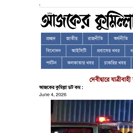
,
প্রচ্ছদ
জাতীয়
রাজনীতি
অর্থনীতি
বিনোদন
আইসিটি
প্রবাসের খবর
ধর
পর্যটন
কলকাতার খবর
চাকরির খবর
দেবীদ্বারে যাত্রীবাহ
আজকের কুমিল্লা ডট কম :
June 4, 2026