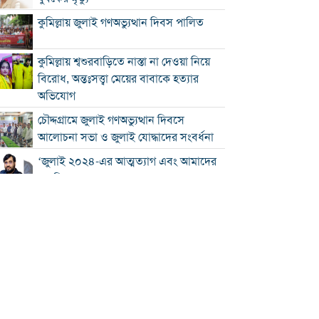
কুমিল্লায় জুলাই গণঅভ্যুত্থান দিবস পালিত
কুমিল্লায় শ্বশুরবাড়িতে নাস্তা না দেওয়া নিয়ে
বিরোধ, অন্তঃসত্ত্বা মেয়ের বাবাকে হত্যার
অভিযোগ
চৌদ্দগ্রামে জুলাই গণঅভ্যুত্থান দিবসে
আলোচনা সভা ও জুলাই যোদ্ধাদের সংবর্ধনা
‘জুলাই ২০২৪-এর আত্মত্যাগ এবং আমাদের
নাগরিক দায়বদ্ধতা”
কুমিল্লায় তিন উপজেলার সব ধরনের নৌযান
নিবন্ধনের আওতায় আসছে
কুমিল্লার কৃতি সন্তান আওসাফ চৌধুরী নতুন
কুঁড়ি স্পোর্টস-২০২৬ এ জাতীয় দাবায়
চ্যাম্পিয়ন
দাউদকান্দিতে ৫২ কেজি গাঁজাসহ প্রাইভেট