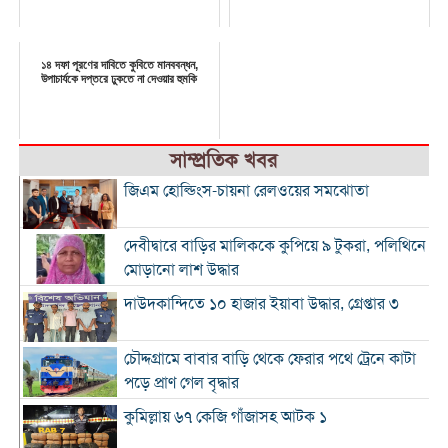
১৪ দফা পূরণের দাবিতে কুবিতে মানববন্ধন,
উপাচার্যকে দপ্তরে ঢুকতে না দেওয়ার হুমকি
সাম্প্রতিক খবর
জিএম হোল্ডিংস-চায়না রেলওয়ের সমঝোতা
দেবীদ্বারে বাড়ির মালিককে কুপিয়ে ৯ টুকরা, পলিথিনে
মোড়ানো লাশ উদ্ধার
দাউদকান্দিতে ১০ হাজার ইয়াবা উদ্ধার, গ্রেপ্তার ৩
চৌদ্দগ্রামে বাবার বাড়ি থেকে ফেরার পথে ট্রেনে কাটা
পড়ে প্রাণ গেল বৃদ্ধার
কুমিল্লায় ৬৭ কেজি গাঁজাসহ আটক ১