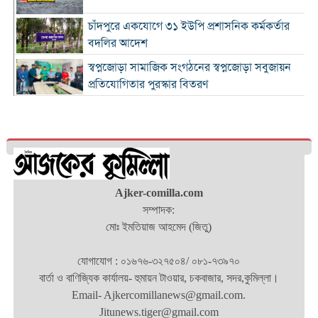
চাঁদপুরে একযোগে ৩১ ইউপি প্রশাসনিক কর্মকর্তার
বদলির আদেশ
স্বপ্নজোড়া সামাজিক সংগঠনের স্বপ্নজোড়া সবুজায়ন
প্রতিযোগিতার পুরস্কার বিতরণ
৪ হাজার ৭০০ ক্যাফের ব্র্যান্ড ক্যাফে আমাজনের
বাংলাদেশ যাত্রা শুরু
কুমিল্লা ও ব্রাহ্মণবাড়িয়া সীমান্তে বিজিবির অভিযানে
২৬ লাখ টাকার ভারতীয় পণ্যসহ আটক ৩
কুমিল্লায় হত্যা মামলায় বৃদ্ধের যাবজ্জীবন, ছেলে
Ajker-comilla.com
খালাস
সম্পাদক:
মোঃ ইমতিয়াজ আহমেদ (জিতু)
চাঁদপুরে মাদক বিরোধী অভিযানে নিরীহ প্রবাসীর মৃত্যু
: দীর্ঘ সময় সড়ক অবরোধ
যোগাযোগ : ০১৬৭৬-৩২৭৫০৪/ ০৮১-৭৩৯৭০
অর্থনীতিতে বড় লাফ: ২০২৯ সালের মধ্যেই ৫.১
বার্তা ও বাণিজ্যিক কার্যালয়- হুমায়ন টাওয়ার, চকবাজার, সদর,কুমিল্লা।
ট্রিলিয়ন ডলারে পৌঁছাচ্ছে ভারতের জিডিপি
Email- Ajkercomillanews@gmail.com.
Jitunews.tiger@gmail.com
শ্রদ্ধা, স্মরণ ও অঙ্গীকারে নোবিপ্রবিতে জুলাই