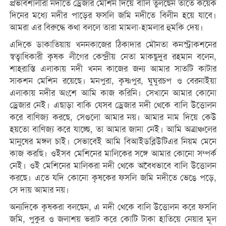
প্রভাবশালীরা নদীতে ড্রেজার মেশিন দিয়ে বালি তুলছেন তাতে কয়েক
দিনের মধ্যে নদীর পাড়ের ফসলি জমি নদীতে বিলীন হয়ে যাবে।
আমরা এর বিরুদ্ধে কথা বললে তারা মামলা-হামলার হুমকি দেয়।
এদিকে ডাকাতিয়ায় খননকাজের ঠিকাদার মৌনতা কনস্ট্রাকশনের
স্বত্বাধিকারী কৃষক লীগের কেন্দ্রীয় নেতা মাকছুদুর রহমান বলেন,
শাহরাস্তি এলাকায় নদী খনন কাজের জন্য আমার সাতটি কাটার
সাকশন মেশিন রয়েছে। মনপুরা, কৃষ্ণপুর, ঘুঘুরচপ ও বেরনাইয়া
এলাকায় নদীর অংশে আমি কাজ করিনি। সেখানে আমার কোনো
ড্রেজার নেই। এছাড়া বাকি যেসব ড্রেজার নদী থেকে বালি উত্তোলন
করে বাণিজ্য করছে, সেগুলো আমার নয়। আমার নাম দিয়ে কেউ
হয়তো বাণিজ্য করে যাচ্ছে, তা আমার জানা নেই। আমি অত্রাঞ্চলের
মানুষের মঙ্গল চাই। সেভাবেই আমি বিআইডব্লিউটিএর নিয়ম মেনে
কাজ করছি। ওইসব মেশিনের মালিকের সঙ্গে আমার কোনো সম্পর্ক
নেই। ওই মেশিনের মালিকরা নদী থেকে অবৈধভাবে বালি উত্তোলন
করছে। এতে যদি কোনো কৃষকের ফসলি জমি নদীতে ভেঙে পড়ে,
সে দায় আমার নয়।
অন্যদিকে কৃষকরা বলছেন, এ নদী থেকে বালি উত্তোলন করে ফসলি
জমি, পুকুর ও জলাশয় ভরাট করে কোটি টাকা হাতিয়ে নেয়ার মূল