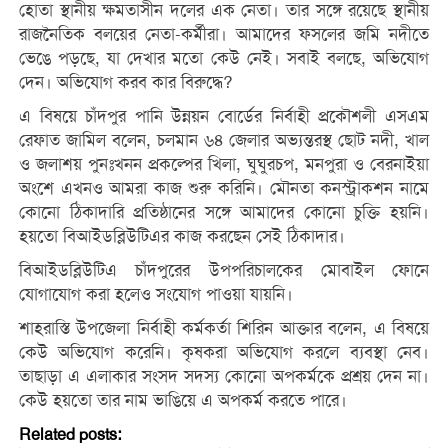
হোতা স্থানীয় ক্ষমতাসীন দলের এক নেতা। তার সঙ্গে রয়েছে স্থানীয়
রাজনৈতিক বলয়ের নেতা-কর্মীরা। আমাদের ফসলের জমি নদীতে
ভেঙে পড়ছে, যা দেখার মতো কেউ নেই। সবাই বলছে, অভিযোগ
দেন। অভিযোগ করব কার বিরুদ্ধে?
এ বিষয়ে চাঁদপুর পানি উন্নয়ন বোর্ডের নির্বাহী প্রকৌশলী এসএম
রেফাত জামিল বলেন, চলমান ৬৪ জেলার অভ্যন্তরস্থ ছোট নদী, খাল
ও জলাশয় পুনঃখনন প্রকল্পের খিলা, ঘুঘুরচপ, মনপুরা ও বেরনাইয়া
অংশে এখনও আমরা কাজ শুরু করিনি। মৌনতা কনস্ট্রাকশন নামে
কোনো ঠিকাদারি প্রতিষ্ঠানের সঙ্গে আমাদের কোনো চুক্তি হয়নি।
হয়তো বিআইডব্লিউটিএর কাজ করছেন সেই ঠিকাদার।
বিআইডব্লিউটিএ চাঁদপুরের উপপরিচালকের মোবাইল ফোনে
যোগাযোগ করা হলেও সংযোগ পাওয়া যায়নি।
শাহরাস্তি উপজেলা নির্বাহী কর্মকর্তা শিরিন আক্তার বলেন, এ বিষয়ে
কেউ অভিযোগ করেনি। কৃষকরা অভিযোগ করলে ব্যবস্থা নেব।
তাছাড়া এ এলাকার সংসদ সদস্য কোনো অপকর্মকে প্রশ্রয় দেন না।
কেউ হয়তো তার নাম ভাঙিয়ে এ অপকর্ম করতে পারে।
Related posts: