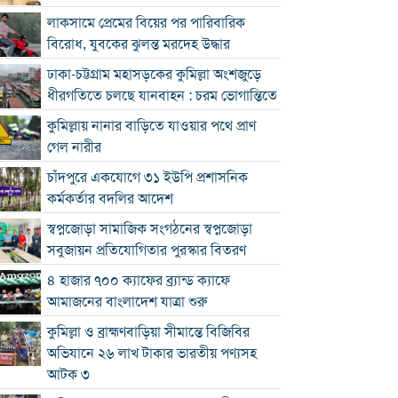
লাকসামে প্রেমের বিয়ের পর পারিবারিক
বিরোধ, যুবকের ঝুলন্ত মরদেহ উদ্ধার
ঢাকা-চট্টগ্রাম মহাসড়কের কুমিল্লা অংশজুড়ে
ধীরগতিতে চলছে যানবাহন : চরম ভোগান্তিতে
কুমিল্লায় নানার বাড়িতে যাওয়ার পথে প্রাণ
গেল নারীর
চাঁদপুরে একযোগে ৩১ ইউপি প্রশাসনিক
কর্মকর্তার বদলির আদেশ
স্বপ্নজোড়া সামাজিক সংগঠনের স্বপ্নজোড়া
সবুজায়ন প্রতিযোগিতার পুরস্কার বিতরণ
৪ হাজার ৭০০ ক্যাফের ব্র্যান্ড ক্যাফে
আমাজনের বাংলাদেশ যাত্রা শুরু
কুমিল্লা ও ব্রাহ্মণবাড়িয়া সীমান্তে বিজিবির
অভিযানে ২৬ লাখ টাকার ভারতীয় পণ্যসহ
আটক ৩