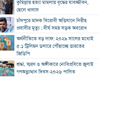
কুমিল্লায় হত্যা মামলায় বৃদ্ধের যাবজ্জীবন,
ছেলে খালাস
চাঁদপুরে মাদক বিরোধী অভিযানে নিরীহ
প্রবাসীর মৃত্যু : দীর্ঘ সময় সড়ক অবরোধ
অর্থনীতিতে বড় লাফ: ২০২৯ সালের মধ্যেই
৫.১ ট্রিলিয়ন ডলারে পৌঁছাচ্ছে ভারতের
জিডিপি
শ্রদ্ধা, স্মরণ ও অঙ্গীকারে নোবিপ্রবিতে জুলাই
গণঅভ্যুত্থান দিবস-২০২৬ পালিত
নোবিপ্রবিতে জুলাইয়ের তিন মুখ, আজ তিন
বিশ্ববিদ্যালয়ের নেতৃত্বে
জুলাই যুদ্ধ বাংলাদেশে গণতন্ত্রের অর্জন:
মনিরুল হক চৌধুরী
চৌদ্দগ্রামে রাস্তার জায়গায় নিয়ে হামলায়
যুবকের মৃত্যু
কুমিল্লায় জুলাই গণঅভ্যুত্থান দিবস পালিত