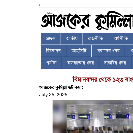
,
প্রচ্ছদ
জাতীয়
রাজনীতি
অর্থনীতি
বিনোদন
আইসিটি
প্রবাসের খবর
ধর
পর্যটন
কলকাতার খবর
চাকরির খবর
বিমানবন্দর থেকে ১২৩ বা
আজকের কুমিল্লা ডট কম :
July 25, 2025