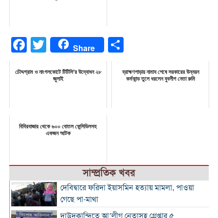
Facebook
Twitter
Share
Share
চৌদ্দগ্রাম ও নাংগলকোটে টিটিসি’র উদ্বোধন ২৮
ব্রাহ্মণপাড়ায় নামায শেষে সরকারের উন্নয়ন
জুলাই
কর্মকান্ড তুলে ধরলেন যুবলীগ নেতা রুমি
বিবিরবাজার থেকে ৬০০ বোতল ফেন্সিডিলসহ
একজন আটক
সাম্প্রতিক খবর
দেবিদ্বারে ফরিদা ইয়াসমিন হত্যায় মামলা, পাওয়া
গেছে পা-মাথা
দাউদকান্দিতে আ’লীগ নেতাসহ গ্রেপ্তার ৫