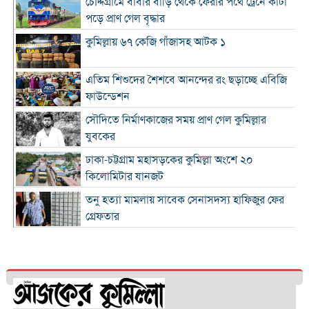
চৌদ্দগ্রামে বাবার বাড়ি থেকে ফেরার পথে ট্রেনে কাটা
পড়ে প্রাণ গেল বৃদ্ধার
কুমিল্লায় ৬৭ কেজি গাঁজাসহ আটক ১
এতিম শিশুদের শৈশবে আনন্দের রং ছড়াচ্ছে এবিজি
ফাউন্ডেশন
সৌদিতে নির্মাণকাজের সময় প্রাণ গেল কুমিল্লার
যুবকের
ঢাকা-চট্টগ্রাম মহাসড়কের কুমিল্লা অংশে ২০
কিলোমিটার যানজট
তনু হত্যা মামলায় সাবেক সেনাসদস্য হাফিজুর ফের
গ্রেফতার
কুমিল্লা প্রেস ক্লাবের সাবেক ৩ জন সভাপতি স্মরণে
আলোচনা সভা ও দোয়া মাহফিল
লাকসামে প্রেমের বিয়ের পর পারিবারিক বিরোধ,
যুবকের ঝুলন্ত মরদেহ উদ্ধার