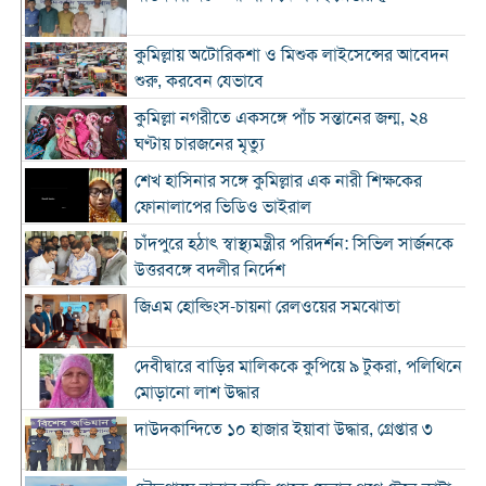
কুমিল্লায় অটোরিকশা ও মিশুক লাইসেন্সের আবেদন
শুরু, করবেন যেভাবে
কুমিল্লা নগরীতে একসঙ্গে পাঁচ সন্তানের জন্ম, ২৪
ঘণ্টায় চারজনের মৃত্যু
শেখ হাসিনার সঙ্গে কুমিল্লার এক নারী শিক্ষকের
ফোনালাপের ভিডিও ভাইরাল
চাঁদপুরে হঠাৎ স্বাস্থ্যমন্ত্রীর পরিদর্শন: সিভিল সার্জনকে
উত্তরবঙ্গে বদলীর নির্দেশ
জিএম হোল্ডিংস-চায়না রেলওয়ের সমঝোতা
দেবীদ্বারে বাড়ির মালিককে কুপিয়ে ৯ টুকরা, পলিথিনে
মোড়ানো লাশ উদ্ধার
দাউদকান্দিতে ১০ হাজার ইয়াবা উদ্ধার, গ্রেপ্তার ৩