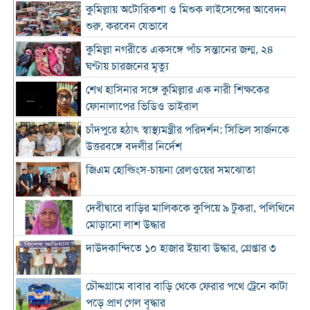
কুমিল্লায় অটোরিকশা ও মিশুক লাইসেন্সের আবেদন
শুরু, করবেন যেভাবে
কুমিল্লা নগরীতে একসঙ্গে পাঁচ সন্তানের জন্ম, ২৪
ঘণ্টায় চারজনের মৃত্যু
শেখ হাসিনার সঙ্গে কুমিল্লার এক নারী শিক্ষকের
ফোনালাপের ভিডিও ভাইরাল
চাঁদপুরে হঠাৎ স্বাস্থ্যমন্ত্রীর পরিদর্শন: সিভিল সার্জনকে
উত্তরবঙ্গে বদলীর নির্দেশ
জিএম হোল্ডিংস-চায়না রেলওয়ের সমঝোতা
দেবীদ্বারে বাড়ির মালিককে কুপিয়ে ৯ টুকরা, পলিথিনে
মোড়ানো লাশ উদ্ধার
দাউদকান্দিতে ১০ হাজার ইয়াবা উদ্ধার, গ্রেপ্তার ৩
চৌদ্দগ্রামে বাবার বাড়ি থেকে ফেরার পথে ট্রেনে কাটা
পড়ে প্রাণ গেল বৃদ্ধার