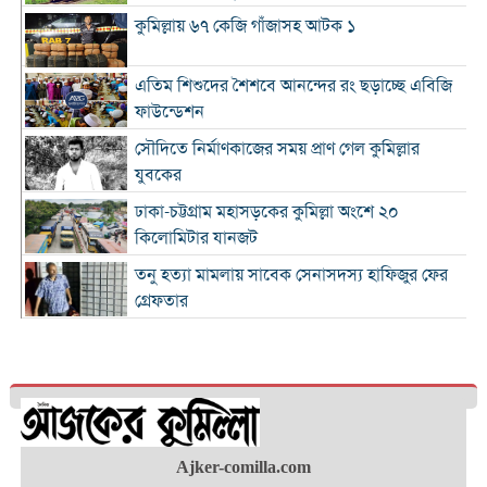
কুমিল্লায় ৬৭ কেজি গাঁজাসহ আটক ১
এতিম শিশুদের শৈশবে আনন্দের রং ছড়াচ্ছে এবিজি
ফাউন্ডেশন
সৌদিতে নির্মাণকাজের সময় প্রাণ গেল কুমিল্লার
যুবকের
ঢাকা-চট্টগ্রাম মহাসড়কের কুমিল্লা অংশে ২০
কিলোমিটার যানজট
তনু হত্যা মামলায় সাবেক সেনাসদস্য হাফিজুর ফের
গ্রেফতার
কুমিল্লা প্রেস ক্লাবের সাবেক ৩ জন সভাপতি স্মরণে
আলোচনা সভা ও দোয়া মাহফিল
লাকসামে প্রেমের বিয়ের পর পারিবারিক বিরোধ,
যুবকের ঝুলন্ত মরদেহ উদ্ধার
ঢাকা-চট্টগ্রাম মহাসড়কের কুমিল্লা অংশজুড়ে
Ajker-comilla.com