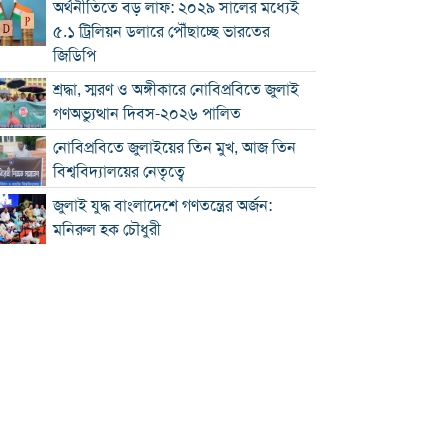
অর্থনীতিতে বড় লাফ: ২০২৯ সালের মধ্যেই
৫.১ ট্রিলিয়ন ডলারে পৌঁছাচ্ছে ভারতের
জিডিপি
শ্রদ্ধা, স্মরণ ও অঙ্গীকারে নোবিপ্রবিতে জুলাই
গণঅভ্যুত্থান দিবস-২০২৬ পালিত
নোবিপ্রবিতে জুলাইয়ের তিন মুখ, আজ তিন
বিশ্ববিদ্যালয়ের নেতৃত্বে
জুলাই যুদ্ধ বাংলাদেশে গণতন্ত্রের অর্জন:
মনিরুল হক চৌধুরী
চৌদ্দগ্রামে রাস্তার জায়গায় নিয়ে হামলায়
যুবকের মৃত্যু
কুমিল্লায় জুলাই গণঅভ্যুত্থান দিবস পালিত
কুমিল্লায় শ্বশুরবাড়িতে নাস্তা না দেওয়া নিয়ে
বিরোধ, অন্তঃসত্ত্বা মেয়ের বাবাকে হত্যার
অভিযোগ