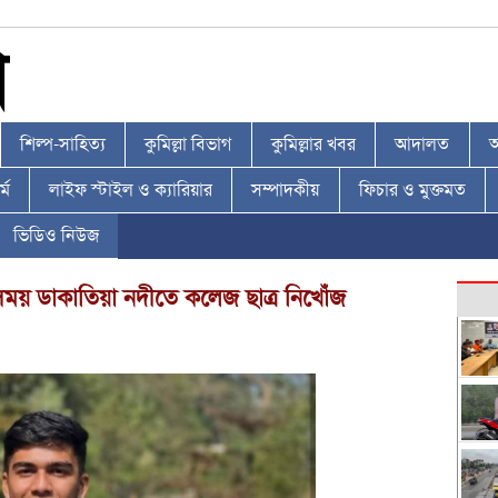
শিল্প-সাহিত্য
কুমিল্লা বিভাগ
কুমিল্লার খবর
আদালত
আ
্ম
লাইফ স্টাইল ও ক্যারিয়ার
সম্পাদকীয়
ফিচার ও মুক্তমত
ভিডিও নিউজ
ময় ডাকাতিয়া নদীতে কলেজ ছাত্র নিখোঁজ