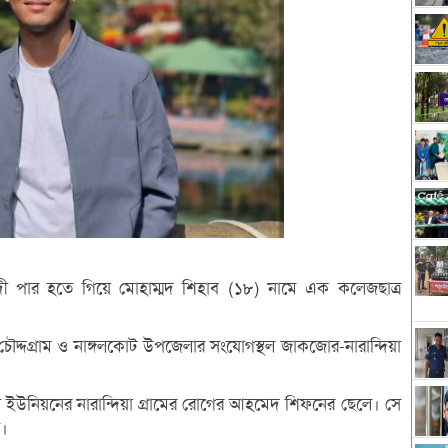
টে নদী পার হতে গিয়ে মোহাম্মদ শিহাব (১৮) নামে এক কলেজছাত্র
চৌদ্দগ্রাম ও নাঙ্গলকোট উপজেলার সংযোগস্থল জাকজোর-নারান্দিয়া
য়া ইউনিয়নের নারান্দিয়া গ্রামের রোগের আহমেদ শিফনের ছেলে। সে
র।