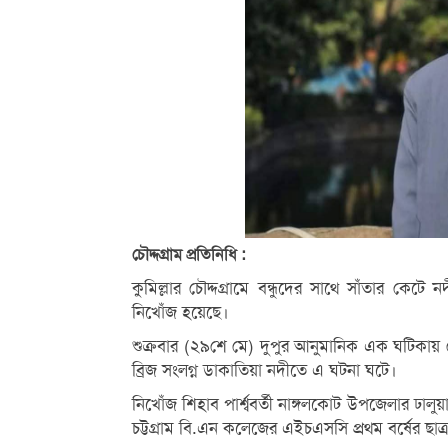
চৌদ্দগ্রাম প্রতিনিধি :
কুমিল্লার চৌদ্দগ্রামে বন্ধুদের সাথে সাঁতার কে
নিখোঁজ হয়েছে।
শুক্রবার (২৯শে মে) দুপুর আনুমানিক এক ঘটিকায় 
ব্রিজ সংলগ্ন ডাকাতিয়া নদীতে এ ঘটনা ঘটে।
নিখোঁজ শিহাব পার্শ্ববর্তী নাঙ্গলকোট উপজেলার ঢালু
চট্টগ্রাম বি.এন কলেজের এইচএসসি প্রথম বর্ষের ছাত্