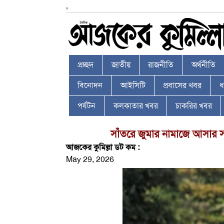
,
প্রচ্ছদ
জাতীয়
রাজনীতি
অর্থনীতি
বিনোদন
আইসিটি
প্রবাসের খবর
ধর
পর্যটন
কলকাতার খবর
চাকরির খবর
সাঁতরে জুমার নামাজে আসার স
আজকের কুমিল্লা ডট কম :
May 29, 2026