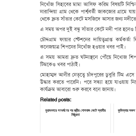
নিখোঁজ সিহাবের মামা আসিফ করিম বিষয়টি নিশ্চিত
নারান্দিয়া গ্রাম থেকে পার্শ্ববর্তী জাকজোর গ্রা
থেকে দ্রুত সাঁতার কেটে মসজিদে আসার জন্য নদীতে 
এ সময় অপর দুই বন্ধু সাঁতার কেটে নদী পার হলেও 
চৌদ্দগ্রাম ফায়ার স্টেশনের দায়িত্বপ্রাপ্ত কর্
কলেজছাত্র শিপনের নিখোঁজ হওয়ার খবর পাই।
এ সময় আমরা দ্রুত ঘটনাস্থলে পৌঁছে নিখোজ শিপন
টিমকেও খবর পাঠাই।
মোহাম্মদ আলীর নেতৃত্বে চাঁদপুরের ডুবুরি টিম এ
উদ্ধার করতে পারেনি। পরে সন্ধ্যা হয়ে যাওয়ায় 
কার্যক্রম আবারো শুরু করবে বলে জানায়।
Related posts:
মুরাদনগরে গণধর্ষণের পর স্ত্রীর গোপনাঙ্গ কেটে স্বামীর
কুমিল্লায় সকল
নিষ্ঠুরতা