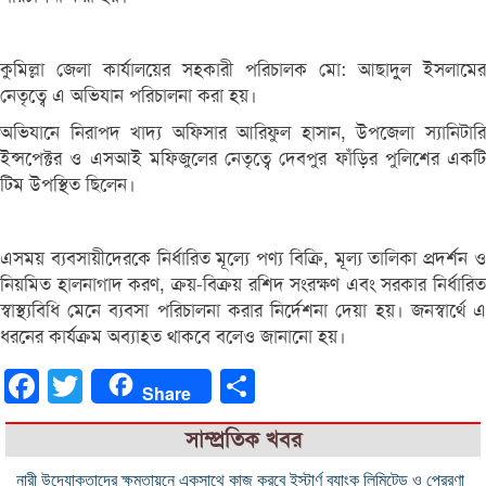
কু‌মিল্লা জেলা কার্যালয়ের সহকারী পরিচালক মো: আছাদুুল ইসলা‌মের
নেতৃত্বে এ অভিযান পরিচালনা করা হয়।
অভিযানে নিরাপদ খাদ্য অ‌ফিসার আ‌রিফুল হাসান, উপ‌জেলা স্যা‌নিটা‌রি
ইন্স‌পেক্টর ও এসআই ম‌ফিজু‌লের নেতৃ‌ত্বে দেবপুর ফাঁ‌ড়ির পু‌লি‌শের এক‌টি
টিম উপ‌স্থিত ছিলেন।
এসময় ব্যবসায়ীদেরকে নির্ধারিত মূল্যে পণ্য বিক্রি, মূল্য তালিকা প্রদর্শন ও
নিয়মিত হালনাগাদ করণ, ক্রয়-বিক্রয় রশিদ সংরক্ষণ এবং সরকার নির্ধা‌রিত
স্বাস্থ্য‌বি‌ধি মে‌নে ব্যবসা প‌রিচা‌লনা করার নির্দেশনা দেয়া হয়। জনস্বার্থে এ
ধরনের কার্যক্রম অব্যাহত থাকবে বলেও জানানো হয়।
Facebook
Twitter
Share
Share
সাম্প্রতিক খবর
নারী উদ্যোক্তাদের ক্ষমতায়নে একসাথে কাজ করবে ইস্টার্ণ ব্যাংক লিমিটেড ও প্রেরণা