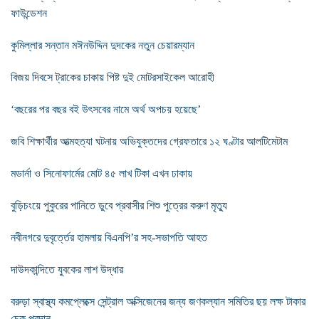
ফাউন্ডেশন
কুমিল্লার সন্তান মঈনউদ্দিন দুদকের নতুন চেয়ারম্যান
বিজয় দিবসে ট্রাকের চাকায় পিষ্ট দুই মোটরসাইকেল আরোহী
‘বছরের পর বছর বই উৎসবের নামে অর্থ অপচয় হয়েছে’
জবি শিক্ষার্থীর আত্মহত্যা ঘটনায় অভিযুক্তদের গ্রেফতারে ১২ ঘণ্টার আলটিমেটাম
মডার্না ও সিনোফার্মের মোট ৪৫ লাখ টিকা এখন ঢাকায়
বুড়িচংয়ে পুকুরের পানিতে ডুবে প্রবাসীর শিশু পুত্রের করুণ মৃত্যু
নবীনগরে দুবৃর্ত্তের হামলায় বিএনপি’র সহ-সভাপতি আহত
দাউদকান্দিতে যুবকের লাশ উদ্ধার
বরুড়া স্বাস্থ্য কমপ্লেক্সে সেন্ট্রাল অক্সিজেনের জন্য জণকল্যান সমিতির ছয় লক্ষ টাকার
চেক প্রদান