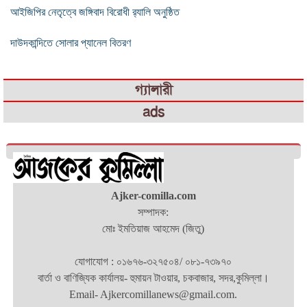
আইজিপির নেতৃত্বে জঙ্গিবাদ বিরোধী র‌্যালি অনুষ্ঠিত
দাউদকান্দিতে সোলার প্যানেল বিতরণ
গ্যালারী
ads
Ajker-comilla.com
সম্পাদক:
মোঃ ইমতিয়াজ আহমেদ (জিতু)
যোগাযোগ : ০১৬৭৬-৩২৭৫০৪/ ০৮১-৭৩৯৭০
বার্তা ও বাণিজ্যিক কার্যালয়- হুমায়ন টাওয়ার, চকবাজার, সদর,কুমিল্লা।
Email- Ajkercomillanews@gmail.com.