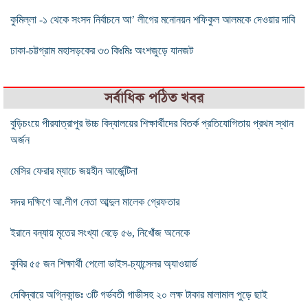
কুমিল্লা -১ থেকে সংসদ নির্বাচনে আ’ লীগের মনোনয়ন শফিকুল আলমকে দেওয়ার দাবি
ঢাকা-চট্টগ্রাম মহাসড়কের ৩৩ কিঃমিঃ অংশজুড়ে যানজট
সর্বাধিক পঠিত খবর
বুড়িচংয়ে পীরযাত্রাপুর উচ্চ বিদ্যালয়ের শিক্ষার্থীদের বিতর্ক প্রতিযোগিতায় প্রথম স্থান
অর্জন
মেসির ফেরার ম্যাচে জয়হীন আর্জেন্টিনা
সদর দক্ষিণে আ.লীগ নেতা আব্দুল মালেক গ্রেফতার
ইরানে বন্যায় মৃতের সংখ্যা বেড়ে ৫৬, নিখোঁজ অনেকে
কুবির ৫৫ জন শিক্ষার্থী পেলো ভাইস-চ্যান্সেলর অ্যাওয়ার্ড
দেবিদ্বারে অগ্নিকান্ডঃ ৩টি গর্ভবতী গাভীসহ ২০ লক্ষ টাকার মালামাল পুড়ে ছাই