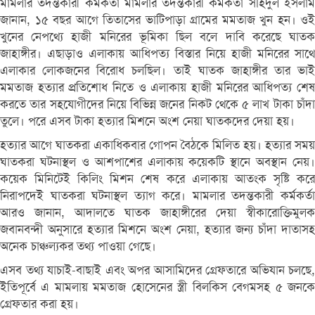
মামলার তদন্তকারী কর্মকর্তা মামলার তদন্তকারী কর্মকর্তা সহিদুল ইসলাম
জানান, ১৫ বছর আগে তিতাসের ভাটিপাড়া গ্রামের মমতাজ খুন হন। ওই
খুনের নেপথ্যে হাজী মনিরের ভূমিকা ছিল বলে দাবি করেছে ঘাতক
জাহাঙ্গীর। এছাড়াও এলাকায় আধিপত্য বিস্তার নিয়ে হাজী মনিরের সাথে
এলাকার লোকজনের বিরোধ চলছিল। তাই ঘাতক জাহাঙ্গীর তার ভাই
মমতাজ হত্যার প্রতিশোধ নিতে ও এলাকায় হাজী মনিরের আধিপত্য শেষ
করতে তার সহযোগীদের নিয়ে বিভিন্ন জনের নিকট থেকে ৫ লাখ টাকা চাঁদা
তুলে। পরে এসব টাকা হত্যার মিশনে অংশ নেয়া ঘাতকদের দেয়া হয়।
হত্যার আগে ঘাতকরা একাধিকবার গোপন বৈঠকে মিলিত হয়। হত্যার সময়
ঘাতকরা ঘটনাস্থল ও আশপাশের এলাকায় কয়েকটি স্থানে অবস্থান নেয়।
কয়েক মিনিটেই কিলিং মিশন শেষ করে এলাকায় আতংক সৃষ্টি করে
নিরাপদেই ঘাতকরা ঘটনাস্থল ত্যাগ করে। মামলার তদন্তকারী কর্মকর্তা
আরও জানান, আদালতে ঘাতক জাহাঙ্গীরের দেয়া স্বীকারোক্তিমুলক
জবানবন্দী অনুসারে হত্যার মিশনে অংশ নেয়া, হত্যার জন্য চাঁদা দাতাসহ
অনেক চাঞ্চল্যকর তথ্য পাওয়া গেছে।
এসব তথ্য যাচাই-বাছাই এবং অপর আসামিদের গ্রেফতারে অভিযান চলছে,
ইতিপূর্বে এ মামলায় মমতাজ হোসেনের স্ত্রী বিলকিস বেগমসহ ৫ জনকে
গ্রেফতার করা হয়।