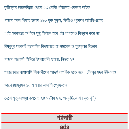
কুমিল্লার টমছমব্রিজ থেকে ২৩ কেজি গাঁজাসহ একজন আটক
গাজায় আল শিফার তলায় ১৮০ ফুট সুড়ঙ্গ, ভিডিও প্রকাশ আইডিএফের
‘এই সরকারের অধীনে সুষ্ঠু নির্বাচন হবে এটা পাগলেও বিশ্বাস করে না’
বিষ্ণুপুর সরকারি প্রাথমিক বিদ্যালয়ে মা সমাবেশ ও পুরস্কার বিতরণ
গাজায় শরণার্থী শিবিরে ইসরায়েলি হামলা, নিহত ২৭
পড়ালেখার পাশাপাশি শিক্ষার্থীদের আদর্শ নাগরিক হতে হবে : চাঁদপুর সদর ইউএনও
আগ্নেয়াস্ত্রসহ ১০ মামলার আসামি গ্রেফতার
দেশে মৃত্যুসংখ্যা কমলো: ২৪ ঘণ্টায় ৯৭, অন্যদিকে শনাক্ত বৃদ্ধি
গ্যালারী
ads