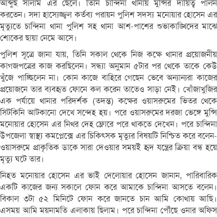
আব্দুছ সালাম এর ছেলে। তিনি চান্দিনা থানায় মুন্সির দায়িত্ব পালন
করতেন। সদা হাস্যেজ্জ্বল কর্তব্য পরায়ন পুলিশ সদস্য মনোয়ার হোসেন এর
মৃত্যুতে চান্দিনা থানা পুলিশ সহ থানা আশ-পাশের শুভাকাঙ্খিদের মাঝে
শোকের ছায়া নেমে আসে।
পুলিশ সূত্রে জানা যায়, তিনি সকাল থেকে নিজ কক্ষে থানার প্রয়োজনীয়
কাগজপত্রের কাজ করছিলেন। সন্ধ্যা অনুমান ৫টার পর থেকে তাকে কেউ
খুঁজে পাচ্ছিলেন না। কোন কাজে বাহিরে গেছেন ভেবে অন্যান্যরা কাজের
প্রয়োজনে তার ব্যবহৃত ফোনে কল করেন তাতেও সাড়া নেই। খোঁজাখুজির
এক পর্যায়ে থানার পরিদর্শক (তদন্ত) কক্ষের ওয়াসরুমের ভিতর থেকে
সিটকিনি আটকানো দেখে সন্দেহ হয়। পরে ওয়াসরুমের দরজা ভেঙ্গে মুন্সি
মনোয়ার হোসেন এর নিথর দেহ ফ্লোরে পরে থাকতে দেখেন। পরে চান্দিনা
উপজেলা স্বাস্থ্য কমপ্লেক্সে এর চিকিৎসক মৃত্যুর বিষয়টি নিশ্চিত করে বলেন-
ওয়াসরুমে প্রাকৃতিক ডাকে সারা দেওয়ার সময়ই হৃদ যন্ত্রের ক্রিয়া বন্ধ হয়ে
মৃত্যু ঘটে তার।
নিহত মনোয়ার হোসেন এর ভাই দেলোয়ার হোসেন জানান, পারিবারিক
একটি কাজের জন্য সকালে ফোন করে আমাকে চান্দিনা আসতে বলেন।
বিকাল ৩টা ৫২ মিনিটে ফোন করে জানতে চান আমি কোথায় আছি।
এসময় আমি ময়নামতি এলাকায় ছিলাম। পরে চান্দিনা পৌঁছে ওনার অফিস