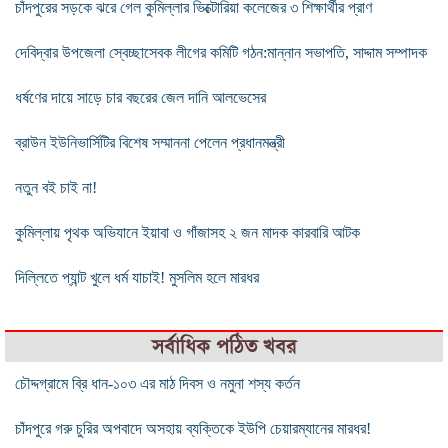
চাঁদপুরের সড়কে ঝরে গেল কুমিল্লার ভিক্টোরিয়া কলেজের ৩ শিক্ষার্থীর প্রাণ
দেবিদ্বার উপজেলা স্বেচ্ছাসেবক লীগের কমিটি গঠন:মান্নান সভাপতি, সাদ্দাম সম্পাদক
ধর্ষণের দায়ে সাড়ে চার বছরের জেল দানি আলভেসের
ব্রাউন ইউনিভার্সিটির বিশেষ সম্মাননা পেলেন প্রধানমন্ত্রী
নতুন বই চাই না!
কুমিল্লায় পৃথক অভিযানে ইয়াবা ও গাঁজাসহ ২ জন মাদক কারবারি আটক
দিল্লিতে প্যান্ট খুলে ধর্ম যাচাই! মুসলিম হলে মারধর
সর্বাধিক পঠিত খবর
চৌদ্দগ্রামে ব্রি ধান-১০৩ এর মাঠ দিবস ও নমুনা শস্য কর্তন
চাঁদপুরে গরু চুরির অপবাদে অসহায় ব্যক্তিকে ইউপি চেয়ারম্যানের মারধর!