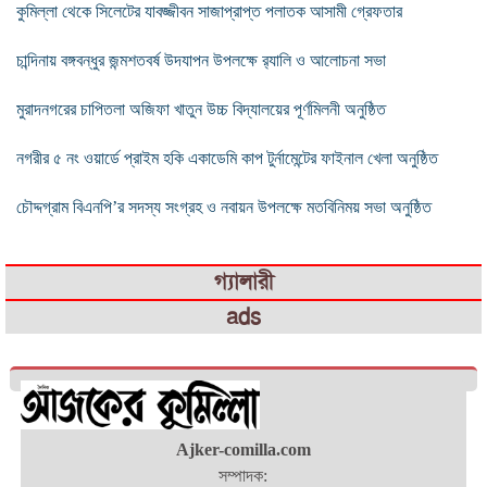
কুমিল্লা থেকে সিলেটের যাবজ্জীবন সাজাপ্রাপ্ত পলাতক আসামী গ্রেফতার
চান্দিনায় বঙ্গবন্ধুর জন্মশতবর্ষ উদযাপন উপলক্ষে র‌্যালি ও আলোচনা সভা
মুরাদনগরের চাপিতলা অজিফা খাতুন উচ্চ বিদ্যালয়ের পূর্ণমিলনী অনুষ্ঠিত
নগরীর ৫ নং ওয়ার্ডে প্রাইম হকি একাডেমি কাপ টুর্নামেন্টের ফাইনাল খেলা অনুষ্ঠিত
চৌদ্দগ্রাম বিএনপি’র সদস্য সংগ্রহ ও নবায়ন উপলক্ষে মতবিনিময় সভা অনুষ্ঠিত
গ্যালারী
ads
Ajker-comilla.com
সম্পাদক: