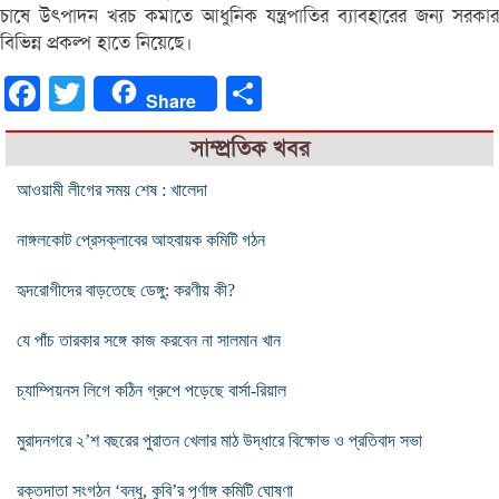
চাষে উৎপাদন খরচ কমাতে আধুনিক যন্ত্রপাতির ব্যাবহারের জন্য সরকার
বিভিন্ন প্রকল্প হাতে নিয়েছে।
Facebook
Twitter
Share
Share
সাম্প্রতিক খবর
আওয়ামী লীগের সময় শেষ : খালেদা
নাঙ্গলকোট প্রেসক্লাবের আহবায়ক কমিটি গঠন
হৃদরোগীদের বাড়তেছে ডেঙ্গু: করণীয় কী?
যে পাঁচ তারকার সঙ্গে কাজ করবেন না সালমান খান
চ্যাম্পিয়নস লিগে কঠিন গ্রুপে পড়েছে বার্সা-রিয়াল
মুরাদনগরে ২’শ বছরের পুরাতন খেলার মাঠ উদ্ধারে বিক্ষোভ ও প্রতিবাদ সভা
রক্তদাতা সংগঠন ‘বন্ধু, কুবি’র পূর্ণাঙ্গ কমিটি ঘোষণা