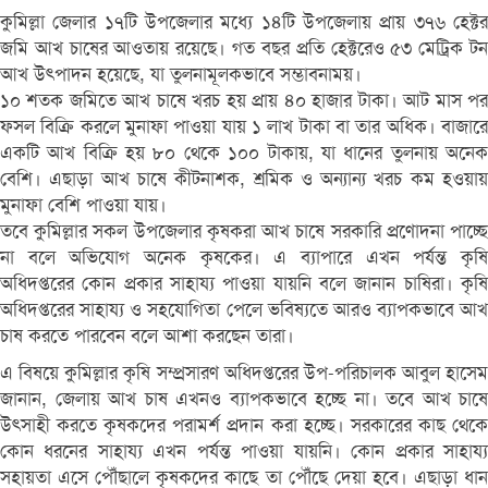
কুমিল্লা জেলার ১৭টি উপজেলার মধ্যে ১৪টি উপজেলায় প্রায় ৩৭৬ হেক্টর
জমি আখ চাষের আওতায় রয়েছে। গত বছর প্রতি হেক্টরেও ৫৩ মেট্রিক টন
আখ উৎপাদন হয়েছে, যা তুলনামূলকভাবে সম্ভাবনাময়।
১০ শতক জমিতে আখ চাষে খরচ হয় প্রায় ৪০ হাজার টাকা। আট মাস পর
ফসল বিক্রি করলে মুনাফা পাওয়া যায় ১ লাখ টাকা বা তার অধিক। বাজারে
একটি আখ বিক্রি হয় ৮০ থেকে ১০০ টাকায়, যা ধানের তুলনায় অনেক
বেশি। এছাড়া আখ চাষে কীটনাশক, শ্রমিক ও অন্যান্য খরচ কম হওয়ায়
মুনাফা বেশি পাওয়া যায়।
তবে কুমিল্লার সকল উপজেলার কৃষকরা আখ চাষে সরকারি প্রণোদনা পাচ্ছে
না বলে অভিযোগ অনেক কৃষকের। এ ব্যাপারে এখন পর্যন্ত কৃষি
অধিদপ্তরের কোন প্রকার সাহায্য পাওয়া যায়নি বলে জানান চাষিরা। কৃষি
অধিদপ্তরের সাহায্য ও সহযোগিতা পেলে ভবিষ্যতে আরও ব্যাপকভাবে আখ
চাষ করতে পারবেন বলে আশা করছেন তারা।
এ বিষয়ে কুমিল্লার কৃষি সম্প্রসারণ অধিদপ্তরের উপ-পরিচালক আবুল হাসেম
জানান, জেলায় আখ চাষ এখনও ব্যাপকভাবে হচ্ছে না। তবে আখ চাষে
উৎসাহী করতে কৃষকদের পরামর্শ প্রদান করা হচ্ছে। সরকারের কাছ থেকে
কোন ধরনের সাহায্য এখন পর্যন্ত পাওয়া যায়নি। কোন প্রকার সাহায্য
সহায়তা এসে পৌঁছালে কৃষকদের কাছে তা পৌঁছে দেয়া হবে। এছাড়া ধান