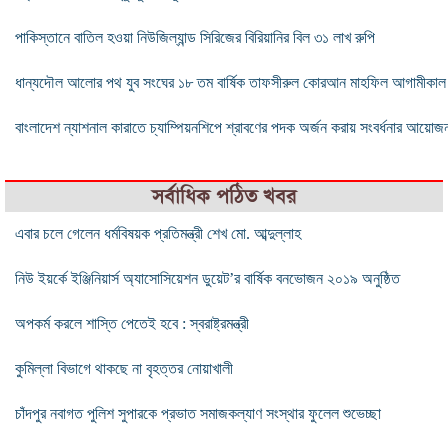
পাকিস্তানে বাতিল হওয়া নিউজিল্যান্ড সিরিজের বিরিয়ানির বিল ৩১ লাখ রুপি
‎ধান্যদৌল আলোর পথ যুব সংঘের ১৮ তম বার্ষিক তাফসীরুল কোরআন মাহফিল আগামীকাল
বাংলাদেশ ন্যাশনাল কারাতে চ্যাম্পিয়নশিপে শ্রাবণের পদক অর্জন করায় সংবর্ধনার আয়োজ
সর্বাধিক পঠিত খবর
এবার চলে গেলেন ধর্মবিষয়ক প্রতিমন্ত্রী শেখ মো. আব্দুল্লাহ
নিউ ইয়র্কে ইঞ্জিনিয়ার্স অ্যাসোসিয়েশন ডুয়েট’র বার্ষিক বনভোজন ২০১৯ অনুষ্ঠিত
অপকর্ম করলে শাস্তি পেতেই হবে : স্বরাষ্ট্রমন্ত্রী
কুমিল্লা বিভাগে থাকছে না বৃহত্তর নোয়াখালী
চাঁদপুর নবাগত পুলিশ সুপারকে প্রভাত সমাজকল্যাণ সংস্থার ফুলেল শুভেচ্ছা