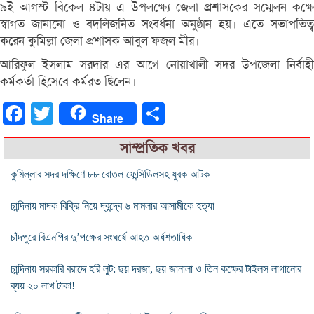
৯ই আগস্ট বিকেল ৪টায় এ উপলক্ষ্যে জেলা প্রশাসকের সম্মেলন কক্ষে
স্বাগত জানানো ও বদলিজনিত সংবর্ধনা অনুষ্ঠান হয়। এতে সভাপতিত্ব
করেন কুমিল্লা জেলা প্রশাসক আবুল ফজল মীর।
আরিফুল ইসলাম সরদার এর আগে নোয়াখালী সদর উপজেলা নির্বাহী
কর্মকর্তা হিসেবে কর্মরত ছিলেন।
Facebook
Twitter
Share
Share
সাম্প্রতিক খবর
কুমিল্লার সদর দক্ষিণে ৮৮ বোতল ফেন্সিডিলসহ যুবক আটক
চান্দিনায় মাদক বিক্রি নিয়ে দ্বন্দ্বে ৬ মামলার আসামীকে হত্যা
চাঁদপুরে বিএনপির দু’পক্ষের সংঘর্ষে আহত অর্ধশতাধিক
চান্দিনায় সরকারি বরাদ্দে হরি লুট: ছয় দরজা, ছয় জানালা ও তিন কক্ষের টাইলস লাগানোর
ব্যয় ২০ লাখ টাকা!