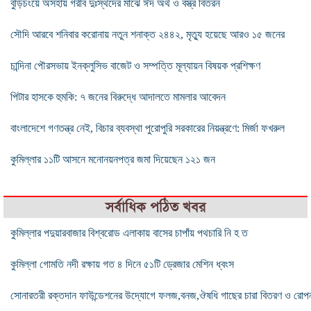
বুড়িচংয়ে অসহায় গরীব দুঃস্থদের মাঝে ঈদ অর্থ ও বস্ত্র বিতরন
সৌদি আরবে শনিবার করোনায় নতুন শনাক্ত ২৪৪২, মৃত্যু হয়েছে আরও ১৫ জনের
চান্দিনা পৌরসভায় ইনক্লুসিভ বাজেট ও সম্পত্তি মূল্যায়ন বিষয়ক প্রশিক্ষণ
পিটার হাসকে হুমকি: ৭ জনের বিরুদ্ধে আদালতে মামলার আবেদন
বাংলাদেশে গণতন্ত্র নেই, বিচার ব্যবস্থা পুরোপুরি সরকারের নিয়ন্ত্রণে: মির্জা ফখরুল
কুমিল্লার ১১টি আসনে মনোনয়নপত্র জমা দিয়েছেন ১২১ জন
সর্বাধিক পঠিত খবর
কুমিল্লার পদুয়ারবাজার বিশ্বরোড এলাকায় বাসের চাপাঁয় পথচারি নি হ ত
কুমিল্লা গোমতি নদী রক্ষায় গত ৪ দিনে ৫১টি ড্রেজার মেশিন ধ্বংস
সোনারতরী রক্তদান ফাউন্ডেশনের উদ্যোগে ফলজ,বনজ,ঔষধি গাছের চারা বিতরণ ও রোপ