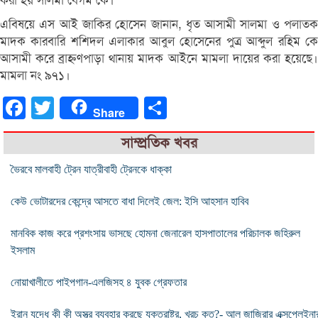
করা হয় সালমা বেগম কে।
এবিষয়ে এস আই জাকির হোসেন জানান, ধৃত আসামী সালমা ও পলাতক
মাদক কারবারি শশিদল এলাকার আবুল হোসেনের পুত্র আব্দুল রহিম কে
আসামী করে ব্রাহ্নণপাড়া থানায় মাদক আইনে মামলা দায়ের করা হয়েছে।
মামলা নং ৯৭১।
Facebook
Twitter
Share
Share
সাম্প্রতিক খবর
ভৈরবে মালবাহী ট্রেন যাত্রীবাহী ট্রেনকে ধাক্কা
কেউ ভোটারদের কেন্দ্রে আসতে বাধা দিলেই জেল: ইসি আহসান হাবিব
মানবিক কাজ করে প্রশংসায় ভাসছে হোমনা জেনারেল হাসপাতালের পরিচালক জহিরুল
ইসলাম
নোয়াখালীতে পাইপগান-এলজিসহ ৪ যুবক গ্রেফতার
ইরান যুদ্ধে কী কী অস্ত্র ব্যবহার করছে যুক্তরাষ্ট্র, খরচ কত?- আল জাজিরার এক্সপ্লেইনা