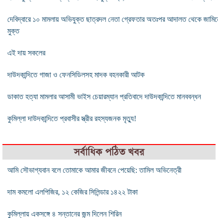
দেবিদ্বারে ১০ মামলায় অভিযুক্ত ছাত্রদল নেতা গ্রেফতার অতঃপর আদালত থেকে জামিন
মুক্ত
এই দায় সকলের
দাউদকান্দিতে গাজা ও ফেনসিডিলসহ মাদক বহনকারী আটক
ডাকাত হত্যা মামলার আসামী ভাইস চেয়ারম্যান প্রতিবাদে দাউদকান্দিতে মানববন্ধন
কুমিল্লা দাউদকান্দিতে প্রবাসীর স্ত্রীর রহস্যজনক মৃত্যু!
সর্বাধিক পঠিত খবর
আমি সৌভাগ্যবান বলে তোমাকে আমার জীবনে পেয়েছি: তামিল অভিনেত্রী
দাম কমলো এলপিজির, ১২ কেজির সিলিন্ডার ১৪২২ টাকা
কুমিল্লায় একসঙ্গে ৪ সন্তানের জন্ম দিলেন শিরিন