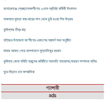
মনোহরগঞ্জে স্বেচ্ছাসেবকলীগের ২৩তম প্রতিষ্ঠা বার্ষিকী উদযাপন
লাকসামে ঘুমন্ত বাবা-মায়ের পাশ থেকে চুরি হওয়া শিশু উদ্ধার
কুমিল্লায় তীব্র ঝড়
হাইমচর উপজেলা আ’লীগের একাংশের পরামর্শ সভা অনুষ্ঠিত
মাথায় আঘাত পেয়ে হাসপাতালে মুস্তাফিজুর রহমান
কুমিল্লা জেলা সমিতি ফ্রান্সের কমিটিতে সভাপতি শাহআলম,সাধারণ সম্পাদক নাসির
ঘুরে দাঁড়াতে চান মাশরাফিরা
গ্যালারী
ads