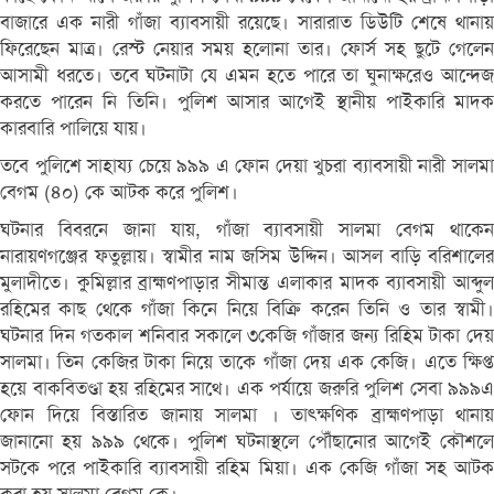
বাজারে এক নারী গাঁজা ব্যাবসায়ী রয়েছে। সারারাত ডিউটি শেষে থানায়
ফিরেছেন মাত্র। রেস্ট নেয়ার সময় হলোনা তার। ফোর্স সহ ছুটে গেলেন
আসামী ধরতে। তবে ঘটনাটা যে এমন হতে পারে তা ঘুনাক্ষরেও আন্দেজ
করতে পারেন নি তিনি। পুলিশ আসার আগেই স্থানীয় পাইকারি মাদক
কারবারি পালিয়ে যায়।
তবে পুলিশে সাহায্য চেয়ে ৯৯৯ এ ফোন দেয়া খুচরা ব্যাবসায়ী নারী সালমা
বেগম (৪০) কে আটক করে পুলিশ।
ঘটনার বিবরনে জানা যায়, গাঁজা ব্যাবসায়ী সালমা বেগম থাকেন
নারায়ণগঞ্জের ফতুল্লায়। স্বামীর নাম জসিম উদ্দিন। আসল বাড়ি বরিশালের
মুলাদীতে। কুমিল্লার ব্রাহ্মণপাড়ার সীমান্ত এলাকার মাদক ব্যাবসায়ী আব্দুল
রহিমের কাছ থেকে গাঁজা কিনে নিয়ে বিক্রি করেন তিনি ও তার স্বামী।
ঘটনার দিন গতকাল শনিবার সকালে ৩কেজি গাঁজার জন্য রিহিম টাকা দেয়
সালমা। তিন কেজির টাকা নিয়ে তাকে গাঁজা দেয় এক কেজি। এতে ক্ষিপ্ত
হয়ে বাকবিতণ্ডা হয় রহিমের সাথে। এক পর্যায়ে জরুরি পুলিশ সেবা ৯৯৯এ
ফোন দিয়ে বিস্তারিত জানায় সালমা । তাৎক্ষণিক ব্রাহ্মণপাড়া থানায়
জানানো হয় ৯৯৯ থেকে। পুলিশ ঘটনাস্থলে পৌঁছানোর আগেই কৌশলে
সটকে পরে পাইকারি ব্যাবসায়ী রহিম মিয়া। এক কেজি গাঁজা সহ আটক