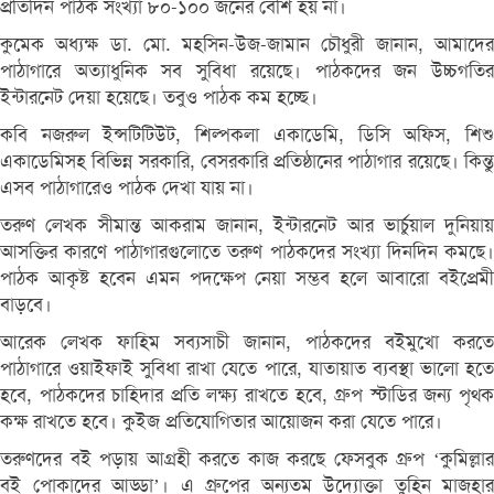
প্রতিদিন পাঠক সংখ্যা ৮০-১০০ জনের বেশি হয় না।
কুমেক অধ্যক্ষ ডা. মো. মহসিন-উজ-জামান চৌধুরী জানান, আমাদের
পাঠাগারে অত্যাধুনিক সব সুবিধা রয়েছে। পাঠকদের জন উচ্চগতির
ইন্টারনেট দেয়া হয়েছে। তবুও পাঠক কম হচ্ছে।
কবি নজরুল ইন্সটিটিউট, শিল্পকলা একাডেমি, ডিসি অফিস, শিশু
একাডেমিসহ বিভিন্ন সরকারি, বেসরকারি প্রতিষ্ঠানের পাঠাগার রয়েছে। কিন্তু
এসব পাঠাগারেও পাঠক দেখা যায় না।
তরুণ লেখক সীমান্ত আকরাম জানান, ইন্টারনেট আর ভার্চুয়াল দুনিয়ায়
আসক্তির কারণে পাঠাগারগুলোতে তরুণ পাঠকদের সংখ্যা দিনদিন কমছে।
পাঠক আকৃষ্ট হবেন এমন পদক্ষেপ নেয়া সম্ভব হলে আবারো বইপ্রেমী
বাড়বে।
আরেক লেখক ফাহিম সব্যসাচী জানান, পাঠকদের বইমুখো করতে
পাঠাগারে ওয়াইফাই সুবিধা রাখা যেতে পারে, যাতায়াত ব্যবস্থা ভালো হতে
হবে, পাঠকদের চাহিদার প্রতি লক্ষ্য রাখতে হবে, গ্রুপ স্টাডির জন্য পৃথক
কক্ষ রাখতে হবে। কুইজ প্রতিযোগিতার আয়োজন করা যেতে পারে।
তরুণদের বই পড়ায় আগ্রহী করতে কাজ করছে ফেসবুক গ্রুপ ‘কুমিল্লার
বই পোকাদের আড্ডা’। এ গ্রুপের অন্যতম উদ্যোক্তা তুহিন মাজহার