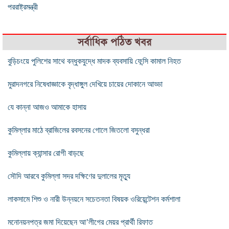
পররাষ্ট্রমন্ত্রী
সর্বাধিক পঠিত খবর
বুড়িচংয়ে পুলিশের সাথে বন্ধুকযুদ্ধে মাদক ব্যবসায়ি ফেন্সি কামাল নিহত
মুরাদনগরে নিষেধাজ্ঞাকে বৃদ্ধাঙ্গুল দেখিয়ে চায়ের দোকানে আড্ডা
যে কান্না আজও আমাকে হাসায়
কুমিল্লার মাঠে ব্রাজিলের রবসনের গোলে জিতলো বসুন্ধরা
কুমিল্লায় ক্যান্সার রোগী বাড়ছে
সৌদি আরবে কুমিল্লা সদর দক্ষিণের দুলালের মৃত্যু
লাকসামে শিশু ও নারী উন্নয়নে সচেতনতা বিষয়ক ওরিয়েন্টেশন কর্মশালা
মনোনয়নপত্র জমা দিয়েছেন আ’লীগের মেয়র প্রার্থী রিফাত