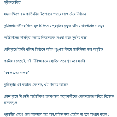
স্বীকারোক্তি
সদর দক্ষিণে বাক প্রতিবন্ধি কিশোরকে গাছের সাথে বেঁধে নির্যাতন
কুমিল্লার দাউদকান্দিতে ভুল চিকিৎসায় প্রসূতির মৃত্যুর ঘটনায় হাসপাতাল ভাঙচুর
স্মার্টফোনের আসক্তি কমাতে শিশুদেরকে দেওয়া হচ্ছে মুরগির বাচ্চা
দেবিদ্বারে ইউপি পরিষদ নির্বাচনে আইন-শৃঙ্খলা বিষয়ে মতবিনিময় সভা অনুষ্ঠিত
পরকীয়ার জেড়েই নারী চিকিৎসককে হোটেলে এনে খুন করে স্বামী
‘রক্ষক এখন ভক্ষক’
কুমিল্লায় এই বাজারে এক দাম, ওই বাজারে আরেক
চৌদ্দগ্রামে সিএনজি অটোরিকশা চালক হৃদয় হত্যাকারীদের গ্রেফতারের দাবিতে বিক্ষোভ-
মানববন্ধন
প্রবাসীরা দেশে এলে নবাবজাদা হয়ে যান,ফাইভ স্টার হোটেল না হলে অপছন্দ করেন :