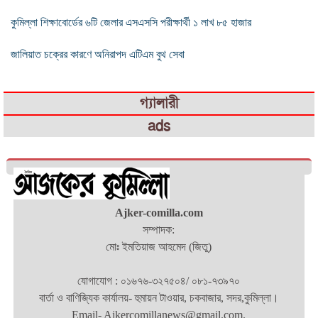
কুমিল্লা শিক্ষাবোর্ডের ৬টি জেলার এসএসসি পরীক্ষার্থী ১ লাখ ৮৫ হাজার
জালিয়াত চক্রের কারণে অনিরাপদ এটিএম বুথ সেবা
গ্যালারী
ads
Ajker-comilla.com
সম্পাদক:
মোঃ ইমতিয়াজ আহমেদ (জিতু)
যোগাযোগ : ০১৬৭৬-৩২৭৫০৪/ ০৮১-৭৩৯৭০
বার্তা ও বাণিজ্যিক কার্যালয়- হুমায়ন টাওয়ার, চকবাজার, সদর,কুমিল্লা।
Email- Ajkercomillanews@gmail.com.