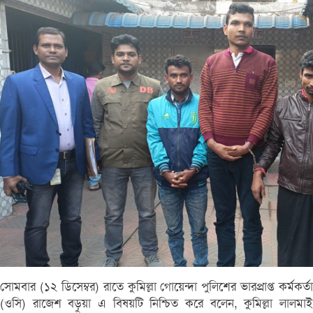
সোমবার (১২ ডিসেম্বর) রাতে কুমিল্লা গোয়েন্দা পুলিশের ভারপ্রাপ্ত কর্মকর্তা
(ওসি) রাজেশ বড়ুয়া এ বিষয়টি নিশ্চিত করে বলেন, কুমিল্লা লালমাই