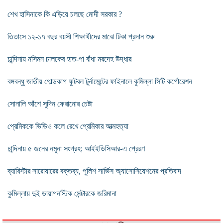
শেখ হাসিনাকে কি এড়িয়ে চলছে মোদী সরকার ?
তিতাসে ১২-১৭ বছর বয়সী শিক্ষার্থীদের মাঝে টিকা প্রদান শুরু
চান্দিনায় নসিমন চালকের হাত-পা বাঁধা মরদেহ উদ্ধার
বঙ্গবন্ধু জাতীয় গোল্ডকাপ ফুটবল টুর্নামেন্টের ফাইনালে কুমিল্লা সিটি কর্পোরেশন
সোনালি আঁশে সুদিন ফেরানোর চেষ্টা
প্রেমিককে ভিডিও কলে রেখে প্রেমিকার আত্মহত্যা
চান্দিনায় ৫ জনের নমুনা সংগ্রহ; আইইডিসিআর-এ প্রেরণ
ব্যারিস্টার সারোয়ারের বক্তব্য, পুলিশ সার্ভিস অ্যাসোসিয়েশনের প্রতিবাদ
কুমিল্লায় দুই ডায়াগনস্টিক সেন্টারকে জরিমানা