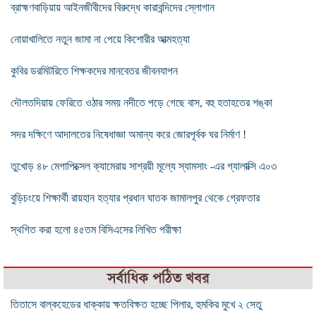
ব্রাহ্মণবাড়িয়ায় আইনজীবীদের বিরুদ্ধে কারাবন্দিদের স্লোগান
নোয়াখালিতে নতুন জামা না পেয়ে কিশোরীর আত্মহত্যা
কুবির ডরমিটরিতে শিক্ষকদের মানবেতর জীবনযাপন
দৌলতদিয়ায় ফেরিতে ওঠার সময় নদীতে পড়ে গেছে বাস, বহু হতাহতের শঙ্কা
সদর দক্ষিণে আদালতের নিষেধাজ্ঞা অমান্য করে জোরপূর্বক ঘর নির্মাণ !
তুখোড় ৪৮ মেগাপিক্সেল ক্যামেরায় সাশ্রয়ী মূল্যে স্যামসাং -এর গ্যালাক্সি এ০৩
বুড়িচংয়ে শিক্ষার্থী রায়হান হত্যার প্রধান ঘাতক জামালপুর থেকে গ্রেফতার
স্থগিত করা হলো ৪৫তম বিসিএসের লিখিত পরীক্ষা
সর্বাধিক পঠিত খবর
তিতাসে বাল্কহেডের ধাক্কায় ক্ষতবিক্ষত হচ্ছে পিলার, হুমকির মুখে ২ সেতু