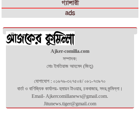
গ্যালারী
ads
Ajker-comilla.com
সম্পাদক:
মোঃ ইমতিয়াজ আহমেদ (জিতু)
যোগাযোগ : ০১৬৭৬-৩২৭৫০৪/ ০৮১-৭৩৯৭০
বার্তা ও বাণিজ্যিক কার্যালয়- হুমায়ন টাওয়ার, চকবাজার, সদর,কুমিল্লা।
Email- Ajkercomillanews@gmail.com.
Jitunews.tiger@gmail.com