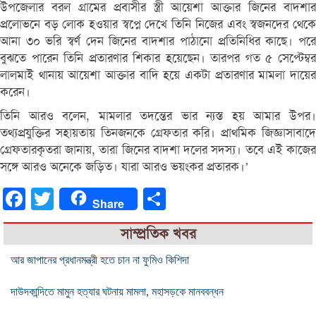
উপজেলার বরল গ্রামের প্রবাসীর স্ত্রী আয়েশা আক্তার জিনের বাদশার
প্রলোভনে বড় লোক হওয়ার স্বপ্নে দেখে তিনি নিজের এবং স্বজনদের থেকে
আনা ৩০ ভরি স্বর্ণ দেন জিনের বাদশার পাঠানো প্রতিনিধির কাছে। পরে
বুঝতে পারেন তিনি প্রতারণার শিকার হয়েছেন। তারপর গত ৫ সেপ্টেম্বর
লালমাই থানায় আয়েশা আক্তার বাদি হয়ে একটা প্রতারণার মামলা দায়ের
করেন।
তিনি আরও বলেন, মামলার তদন্তের ভার ন্যস্ত হয় আমার উপর।
তথ্যপ্রযুক্তির সহায়তায় তিনজনকে গ্রেফতার করি। প্রাথমিক জিজ্ঞাসাবাদে
গ্রেফতারকৃতরা জানায়, তারা জিনের বাদশা দলের সদস্য। তবে এই কাজের
সঙ্গে আরও অনেকে জড়িত। যারা আরও ভয়ংকর প্রতারক।’
Facebook
Twitter
Share
Share
সাম্প্রতিক খবর
আর জাপানের প্রধানমন্ত্রী হতে চান না ফুমিও কিশিদা
দাউদকান্দিতে মামুন হত্যার ঘটনায় মামলা, মহাসড়কে মানববন্ধন