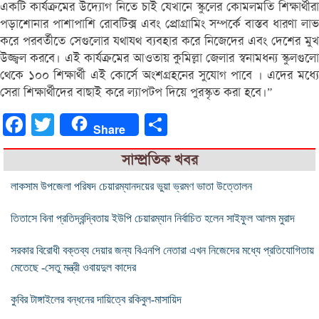
একটি কার্যক্রমের উদ্যোগ নিতে চাই যেখানে স্কুলের কোমলমতি শিক্ষার্থীরা
পড়াশোনার পাশাপাশি রোবটিক্স এবং প্রোগ্রামিং সম্পর্কে বাস্তব ধারণা লাভ
করে পরবর্তীতে সেগুলোর যথাযথ ব্যবহার করে নিজেদের এবং দেশের মুখ
উজ্জ্বল করবে। এই কার্যক্রমের আওতায় কুমিল্লা জেলার স্বনামধন্য স্কুলগুলো
থেকে ১০০ শিক্ষার্থী এই কোর্সে অংশগ্রহনের সুযোগ পাবে । এদের মধ্যে
সেরা শিক্ষার্থীদের বাছাই করে ল্যাপটপ দিয়ে পুরস্কৃত করা হবে।”
Facebook
Twitter
Share
Share
সাম্প্রতিক খবর
লাকসাম উপজেলা পরিষদ চেয়ারম্যানদয়ের ভুয়া ভ্রমণ ভাতা উত্তোলন
তিতাসে বিনা প্রতিদ্বন্দ্বিতায় ইউপি চেয়ারম্যান নির্বাচিত হলেন সাইফুল আলম মুরাদ
সরকার বিরোধী বক্তব্য দেয়ার জন্য বিএনপি নেতারা এখন নিজেদের মধ্যে প্রতিযোগিতায়
মেতেছে -সেতু মন্ত্রী ওবায়দুল কাদের
কুবির টাঙ্গাইলের বন্ধনের দায়িত্বে রকিবুল-মাসায়িদ