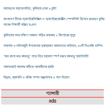
মহাসড়কে মহাভোগান্তি, কুমিল্লা-ঢাকা ৯ ঘন্টা!
বাংলাদেশ টিমের অ্যাস্ট্রোফিজিক্স ও অ্যাস্ট্রোরোবটিক্স স্পেশালিস্ট হিসেবে রয়েছেন কুবির
সাবেক শিক্ষার্থী সঞ্জিত মণ্ডল
কুমিল্লার সদর দক্ষিণে অজ্ঞাত গাড়ির ধাক্কায় ২ কিশোরের মৃত্যু
লাকসাম ও দাউদকান্দি উপজেলায় ভ্রাম্যমান আদালতের অভিযান, ৫৮টি সিএনজি ডাম্পিং
‘জয় বাংলা জয় বঙ্গবন্ধু’ গায়ে নিয়ে মহাকাশ স্পর্শ করবে বঙ্গবন্ধু স্যাটেলাইট
নাঙ্গলকোটে মামলার বাদীকে আসামীদের হুমকি
বিদ্যুৎ, জ্বালানি ও খনিজ সম্পদ মন্ত্রণালয়ে ৫ পদে নিয়োগ
গ্যালারী
ads