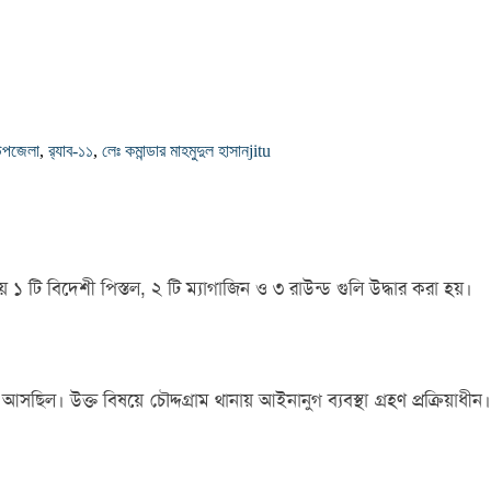
উপজেলা
,
র‌্যাব-১১
,
লেঃ কমান্ডার মাহমুদুল হাসান
jitu
 টি বিদেশী পিস্তল, ২ টি ম্যাগাজিন ও ৩ রাউন্ড গুলি উদ্ধার করা হয়।
 আসছিল। উক্ত বিষয়ে চৌদ্দগ্রাম থানায় আইনানুগ ব্যবস্থা গ্রহণ প্রক্রিয়াধীন।