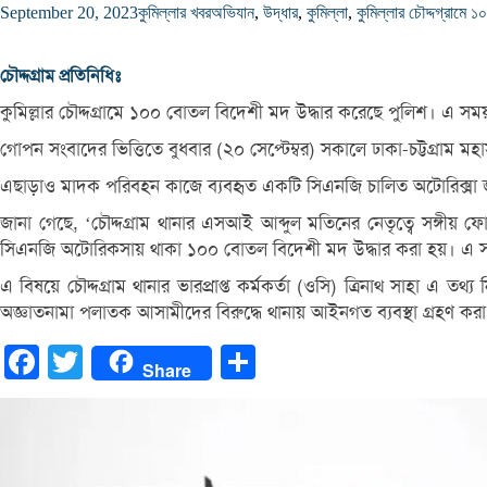
September 20, 2023
কুমিল্লার খবর
অভিযান
,
উদ্ধার
,
কুমিল্লা
,
কুমিল্লার চৌদ্দগ্রামে 
চৌদ্দগ্রাম প্রতিনিধিঃ
কুমিল্লার চৌদ্দগ্রামে ১০০ বোতল বিদেশী মদ উদ্ধার করেছে পুলিশ। এ সম
গোপন সংবাদের ভিত্তিতে বুধবার (২০ সেপ্টেম্বর) সকালে ঢাকা-চট্টগ্রা
এছাড়াও মাদক পরিবহন কাজে ব্যবহৃত একটি সিএনজি চালিত অটোরিক্সা জ
জানা গেছে, ‘চৌদ্দগ্রাম থানার এসআই আব্দুল মতিনের নেতৃত্বে সঙ্গী
সিএনজি অটোরিকসায় থাকা ১০০ বোতল বিদেশী মদ উদ্ধার করা হয়। এ সময়
এ বিষয়ে চৌদ্দগ্রাম থানার ভারপ্রাপ্ত কর্মকর্তা (ওসি) ত্রিনাথ সাহা 
অজ্ঞাতনামা পলাতক আসামীদের বিরুদ্ধে থানায় আইনগত ব্যবস্থা গ্রহণ কর
Facebook
Twitter
Share
Share