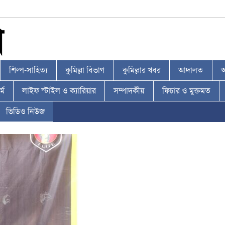
শিল্প-সাহিত্য
কুমিল্লা বিভাগ
কুমিল্লার খবর
আদালত
আ
্ম
লাইফ স্টাইল ও ক্যারিয়ার
সম্পাদকীয়
ফিচার ও মুক্তমত
ভিডিও নিউজ