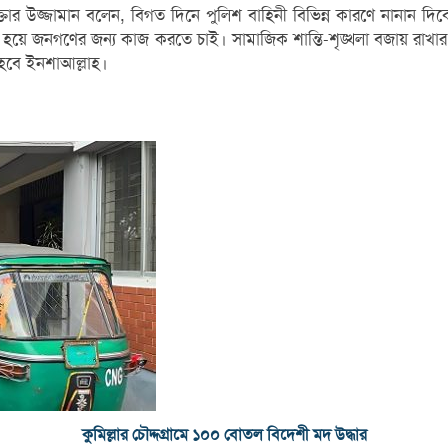
এম আক্তার উজ্জামান বলেন, বিগত দিনে পুলিশ বাহিনী বিভিন্ন কারণে নানা
 জনগণের জন্য কাজ করতে চাই। সামাজিক শান্তি-শৃঙ্খলা বজায় রাখার জন্
 হবে ইনশাআল্লাহ।
কুমিল্লার চৌদ্দগ্রামে ১০০ বোতল বিদেশী মদ উদ্ধার