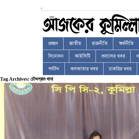
,
প্রচ্ছদ
জাতীয়
রাজনীতি
অর্থনীতি
বিনোদন
আইসিটি
প্রবাসের খবর
ধর
পর্যটন
কলকাতার খবর
চাকরির খবর
Tag Archives: চৌদ্দগ্রাম থানা