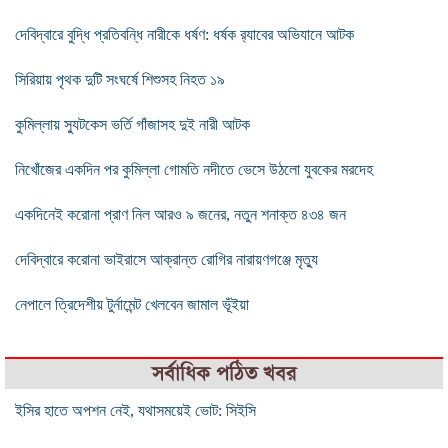
দেবিদ্বারে বুদ্ধি প্রতিবন্ধি নারীকে ধর্ষণ: ধর্ষক র‌্যাবের অভিযানে আটক
সিরিয়ায় পৃথক দুটি সংঘর্ষে শিশুসহ নিহত ১৯
কুমিল্লায় স্যুটকেস ভর্তি গাঁজাসহ দুই নারী আটক
নিখোঁজের একদিন পর কুমিল্লা গোমতি নদীতে ভেসে উঠলো যুবকের মরদেহ
একদিনেই করোনা প্রাণ নিল আরও ৯ জনের, নতুন শনাক্ত ৪৩৪ জন
দেবিদ্বারে করোনা ভাইরাসে আক্রান্ত রোগির নারায়ণগঞ্জে মৃত্যু
নেপালে ত্রিদেশীয় টুর্নামেন্ট খেলবেন জামাল ভূঁইয়া
সর্বাধিক পঠিত খবর
ইসির হাতে অপশন নেই, যথাসময়েই ভোট: সিইসি