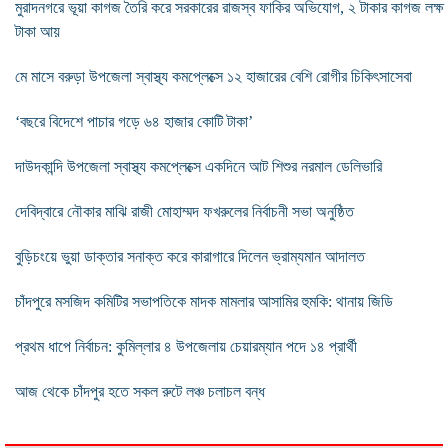
মুরাদনগরে ভূয়া কাগজ তৈরি করে সরকারের রাজস্ব ফাকির অভিযোগ, ২ টাকার কাগজ লক্ষ
টাকা আয়
মে মাসে বরুড়া উপজেলা স্বাস্থ্য কমপ্লেক্সে ১২ হাজারের বেশি রোগীর চিকিৎসাসেবা
‘বছরে বিদেশে পাচার গড়ে ৬৪ হাজার কোটি টাকা’
দাউদকান্দি উপজেলা স্বাস্থ্য কমপ্লেক্সে একদিনে আট শিশুর নরমাল ডেলিভারি
দেবিদ্বারে নৌকার মাঝি রাজী মোহাম্মদ ফখরুলের নির্বাচনী সভা অনুষ্ঠিত
বুড়িচংয়ে ভুয়া ডাক্তার সনাক্ত করে কারাগারে দিলেন ভ্রাম্যমান আদালত
চাঁদপুরে মসজিদ কমিটির সভাপতিকে মাদক মামলার আসামির হুমকি: থানায় জিডি
প্রথম ধাপে নির্বাচন: কুমিল্লার ৪ উপজেলায় চেয়ারম্যান পদে ১৪ প্রার্থী
আজ থেকে চাঁদপুর হতে সকল রুটে লঞ্চ চলাচল বন্ধ