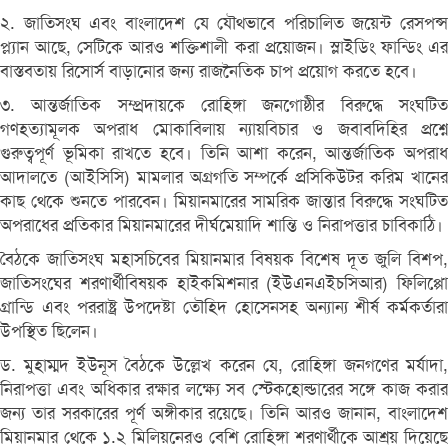
২. জাতিসংঘ এবং বাংলাদেশ যে যৌথভাবে পরিচালিত জয়েন্ট রেসপন্স
প্ল্যান আছে, সেটিকে আরও শক্তিশালী করা প্রয়োজন। স্লাইডিং ফান্ডিং এর
বাস্তবতায় রিসোর্স বাড়ানোর জন্য রাজনৈতিক চাপ প্রয়োগ করতে হবে।
৩. আন্তর্জাতিক সম্প্রদায়কে রোহিঙ্গা জনগোষ্ঠীর বিরুদ্ধে সংঘটিত
গণহত্যামূলক অপরাধ মোকাবিলায় ন্যায়বিচার ও জবাবদিহির প্রশ্নে
গুরুত্বপূর্ণ ভূমিকা রাখতে হবে। তিনি আশা করেন, আন্তর্জাতিক অপরাধ
আদালতে (আইসিসি) মামলার অগ্রগতি সম্পর্কে প্রসিকিউটর করিম খানের
কাছ থেকে শুনতে পারবেন। মিয়ানমারের সামরিক জান্তার বিরুদ্ধে সংঘটিত
অপরাধের প্রতিকার মিয়ানমারের দীর্ঘমেয়াদি শান্তি ও নিরাপত্তার চাবিকাঠি।
বৈঠকে জাতিসংঘ মহাসচিবের মিয়ানমার বিষয়ক বিশেষ দূত জুলি বিশপ,
জাতিসংঘের শরণার্থীবিষয়ক হাইকমিশনার (ইউএনএইচসিআর) ফিলিপ্পো
গ্রান্ডি এবং পররাষ্ট্র উপদেষ্টা তৌহিদ হোসেনসহ অন্যান্য শীর্ষ কর্মকর্তারা
উপস্থিত ছিলেন।
ড. মুহাম্মদ ইউনূস বৈঠকে উল্লেখ করেন যে, রোহিঙ্গা জনগণের মর্যাদা,
নিরাপত্তা এবং অধিকার রক্ষার লক্ষ্যে সব স্টেকহোল্ডারের সঙ্গে কাজ করার
জন্য তার সরকারের পূর্ণ অঙ্গীকার রয়েছে। তিনি আরও জানান, বাংলাদেশ
মিয়ানমার থেকে ১.২ মিলিয়নেরও বেশি রোহিঙ্গা শরণার্থীকে আশ্রয় দিয়েছে