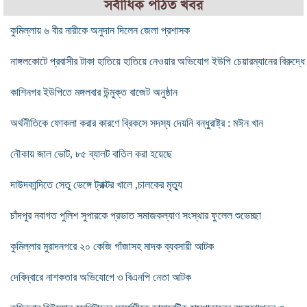
সর্বাধিক পঠিত খবর
কুমিল্লায় ৬ বীর নারীকে অনুদান দিলেন জেলা প্রশাসক
নাঙ্গলকোটে প্রবাসীর টাকা হাতিয়ে হাতিয়ে নেওয়ার অভিযোগ ইউপি চেয়ারম্যানের বিরুদ্ধে
কাশিনগর ইউপিতে মঙ্গলবার উন্মুক্ত বাজেট অনুষ্ঠান
অর্থনীতিকে ফোকলা করার কারণে ব্রিকসে সদস্য দেয়নি বন্ধুরাষ্ট্র : মঈন খান
নৌকায় জাল ভোট, ৮৫ ব্যালট বাতিল করা হয়েছে
দাউদকান্দিতে সেতু ভেঙ্গে ট্রাক্টর খালে ,চালকের মৃত্যু
চাঁদপুর নবাগত পুলিশ সুপারকে প্রভাত সমাজকল্যাণ সংস্থার ফুলেল শুভেচ্ছা
কুমিল্লার মুরাদনগরে ২০ কেজি গাঁজাসহ মাদক ব্যবসায়ী আটক
দেবিদ্বারে নাশকতার অভিযোগে ৩ বিএনপি নেতা আটক