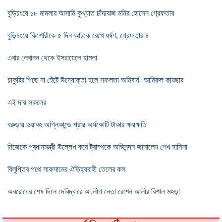
বুড়িচংয়ে ১৮ মামলার আসামি কুখ্যাত চাঁদাবাজ মনির হোসেন গ্রেফতার
বুড়িচংয়ে কিশোরীকে ৫ দিন আটকে রেখে ধর্ষণ, গ্রেফতার ৪
এবার লেবানন থেকে ইসরায়েলে হামলা
চাকুরির পিছে না হেঁটে উদ্যোক্তা হলে সফলতা অনিবার্য- আমিরুল কায়ছার
এই দায় সকলের
বরুড়ায় ভয়াবহ অগ্নিকান্ডে প্রায় অর্ধকোটি টাকার ক্ষয়ক্ষতি
নিজেকে প্রধানমন্ত্রী উল্লেখ করে ট্রাম্পকে অভিনন্দন জানালেন শেখ হাসিনা
বিলুপ্তির পথে লাকসামের ঐতিহ্যবাহী তেলের কল
অবরোধের শেষ দিনে দেবিদ্বারে আ.লীগ নেতা রোশন আলীর বিশাল মহড়া