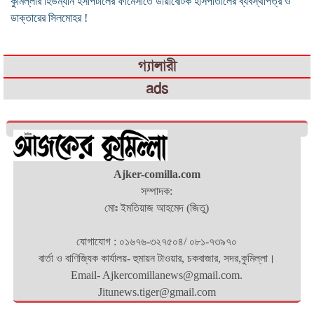
কুমিল্লার হিউম্যান হসপিটালের ফার্মেসীতে ডায়াবেটিক হাসপাতালের ব্যবস্থাপত্র ও
ডাক্তারের সিলমোহর !
গ্যালারী
ads
Ajker-comilla.com
সম্পাদক:
মোঃ ইমতিয়াজ আহমেদ (জিতু)
যোগাযোগ : ০১৬৭৬-৩২৭৫০৪/ ০৮১-৭৩৯৭০
বার্তা ও বাণিজ্যিক কার্যালয়- হুমায়ন টাওয়ার, চকবাজার, সদর,কুমিল্লা।
Email- Ajkercomillanews@gmail.com.
Jitunews.tiger@gmail.com