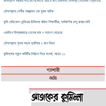
মালদ্বীপে সরকার পতনের বিক্ষোভে আর ৬ জন এমপিসহ অসংখ্য নেতাকর্মী গ্রেফতার
চৌদ্দগ্রামে দেশীয় অস্ত্রসহ এক যুবক আটক
কুবি মেডিকেল সেন্টারের চিকিৎসা বঞ্চিত শিক্ষার্থীরা, সার্বক্ষণিক চালু রাখার দাবি
একদিনে বিশ্ববাজারে তেলের দাম ৭ শতাংশ বেড়েছে
চৌদ্দগ্রামে পৃথক সড়ক দুঘর্টনায় ২ জন নিহত
কুমিল্লায় স্কুল কমিটির নির্বাচন নিয়ে সংঘর্ষ, আহত ১১
গ্যালারী
ads