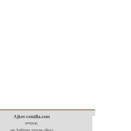
Ajker-comilla.com
সম্পাদক:
মোঃ ইমতিয়াজ আহমেদ (জিতু)