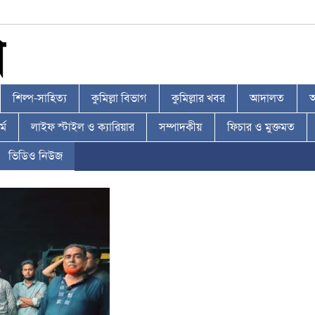
শিল্প-সাহিত্য
কুমিল্লা বিভাগ
কুমিল্লার খবর
আদালত
আ
্ম
লাইফ স্টাইল ও ক্যারিয়ার
সম্পাদকীয়
ফিচার ও মুক্তমত
ভিডিও নিউজ