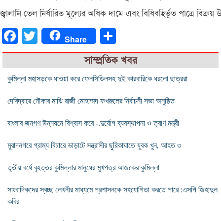
জ্বালানি তেল নির্ধারিত মূল্যের অধিক দামে এবং বিধিবহির্ভূত পাত্রে বিক্র
Facebook
Twitter
Share
Share
সাম্প্রতিক খবর
কুমিল্লা মহাসড়কে ধাওয়া করে ফেনসিডিলসহ দুই কারবারিকে ধরলো ছাত্ররা
দেবিদ্বারে নৌকার মাঝি রাজী মোহাম্মদ ফখরুলের নির্বাচনী সভা অনুষ্ঠিত
বাংলার জনগণ উন্নয়নে বিশ্বাস করে -.দুর্যোগ ব্যবস্থাপনা ও ত্রাণ মন্ত্রী
মুরাদনগরে গ্রাম্য বিচারে ভাড়াটে সন্ত্রাসীর ছুরিকাঘাতে যুবক খুন, আহত ৩
তৃতীয় বর্ষে বৃহত্তর কুমিল্লার মানুষের মুখপত্র আজকের কুমিল্লা
সাংবাদিকদের স্বচ্ছ লেখনীর মাধ্যমে প্রশাসনকে সহযোগিতা করতে পারে :এসপি জিহাদুল
কবির