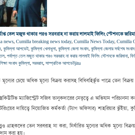
্যাপ্ত তেল মজুত থাকার পরও সরবরাহ না করায় লালমাই ফিলিং স্টেশনকে জরিম
la news
,
Cumilla breaking news today
,
Cumilla News Today
,
Cumilla 
দ
,
কুমিল্লা আপডেট
,
কুমিল্লা খেলাধুলা
,
কুমিল্লা জেলা সংবাদ
,
কুমিল্লা জেলার সর্বশেষ সংবাদ
তেল
,
পর্যাপ্ত তেল মজুত থাকার পরও সরবরাহ না করায় লালমাই ফিলিং স্টেশনকে জরিমানা
,
ফি‌
শিক্ষা সংবাদ কুমিল্লা
,
সরবরাহ
,
সাম্প্রতিক আপডেট
jitu
রিত মূল্যের চেয়ে অধিক মূল্যে বিক্রয় করাসহ বিধিবহির্ভূত পাত্রে তেল ব
কিউটিভ ম্যাজিস্ট্রেট সজিব তালুকদারের নেতৃত্বে এ অভিযান পরিচালনা ক
য়ের দায়িত্বে নিয়োজিত কর্মকর্তা (ট্যাগ অফিসার) শাহরিয়ার ভুঁইয়া, কু
্ত্বেও গ্রাহকদের তেল সরবরাহ না করা, নির্ধারিত মূল্যের অধিক মূল্যে বিক
্রদান করা হয়।