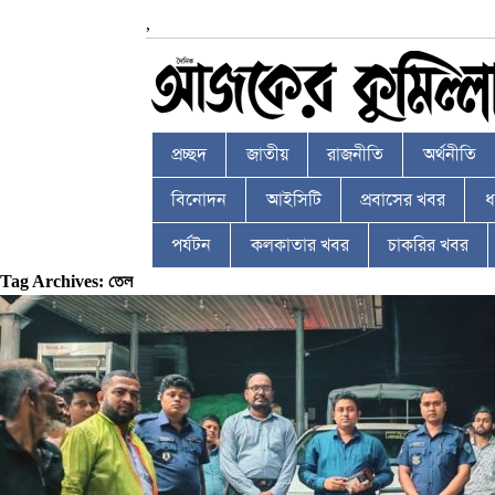
,
প্রচ্ছদ
জাতীয়
রাজনীতি
অর্থনীতি
বিনোদন
আইসিটি
প্রবাসের খবর
ধর
পর্যটন
কলকাতার খবর
চাকরির খবর
Tag Archives: তেল