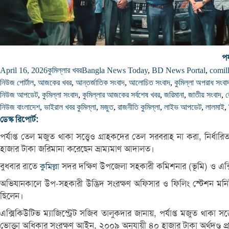
পর
April 16, 2026
কুমিল্লার খবর
Bangla News Today
,
BD News Portal
,
comil
নিউজ পোর্টাল
,
আজকের খবর
,
আন্তর্জাতিক সংবাদ
,
আলোচিত সংবাদ
,
কুমিল্লা অপরাধ সংবা
নিউজ আপডেট
,
কুমিল্লা সংবাদ
,
কুমিল্লার আজকের সর্বশেষ খবর
,
জরিমানা
,
জাতীয় সংবাদ
,
নিউজ বাংলাদেশ
,
ভাইরাল খবর কুমিল্লা
,
মজুত
,
রাজনীতি কুমিল্লা
,
লাইভ আপডেট
,
লালমাই
,
ডেস্ক রিপোর্ট:
পর্যাপ্ত তেল মজুত থাকা সত্ত্বেও গ্রাহকদের তেল সরবরাহ না করা, নির্ধা
হাজার টাকা জরিমানা করেছেন ভ্রাম্যমাণ আদালত।
বুধবার রাতে
সদর দক্ষিণ উপজেলা সহকারী কমিশনার (ভূমি) ও এক্সি
কুমিল্লা
অভিযানকালে উপ-সহকারী উদ্ভিদ সংরক্ষণ অফিসার ও ফিলিং স্টেশন মনিটরিং
ছিলেন।
এক্সিকিউটিভ ম্যাজিস্ট্রেট সজিব তালুকদার জানায়, পর্যাপ্ত মজুত থাকা সত
ভোক্তা অধিকার সংরক্ষণ আইন, ২০০৯ অনুযায়ী ৪০ হাজার টাকা অর্থদণ্ড প