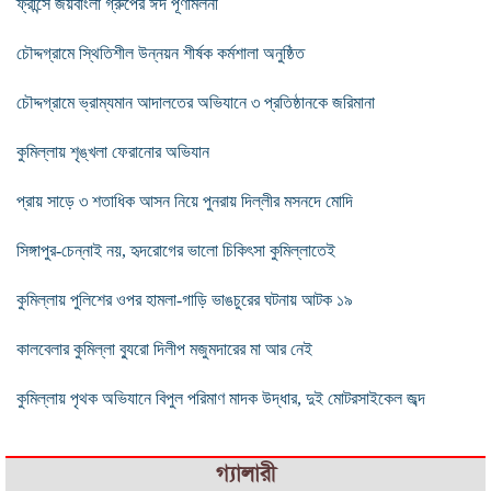
ফ্রান্সে জয়বাংলা গ্রুপের ঈদ পূণর্মিলনী
চৌদ্দগ্রামে স্থিতিশীল উন্নয়ন শীর্ষক কর্মশালা অনুষ্ঠিত
চৌদ্দগ্রামে ভ্রাম্যমান আদালতের অভিযানে ৩ প্রতিষ্ঠানকে জরিমানা
কুমিল্লায় শৃঙ্খলা ফেরানোর অভিযান
প্রায় সাড়ে ৩ শতাধিক আসন নিয়ে পুনরায় দিল্লীর মসনদে মোদি
সিঙ্গাপুর-চেন্নাই নয়, হৃদরোগের ভালো চিকিৎসা কুমিল্লাতেই
কুমিল্লায় পুলিশের ওপর হামলা-গাড়ি ভাঙচুরের ঘটনায় আটক ১৯
কালবেলার কুমিল্লা ব্যুরো দিলীপ মজুমদারের মা আর নেই
কুমিল্লায় পৃথক অভিযানে বিপুল পরিমাণ মাদক উদ্ধার, দুই মোটরসাইকেল জব্দ
গ্যালারী