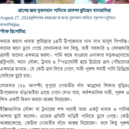
ত্রাণের জন্য বুকসমান পানিতে প্রাণপণ ছুটছেন বানভাসিরা
August 27, 2024
কুমিল্লার খবর
ত্রাণের জন্য বুকসমান পানিতে প্রাণপণ ছুটছেন
বানভাসিরা
jitu
স্টাফ রিপোর্টার:
বন্যার ভয়াল থাবায় কুমিল্লার ১৪টি উপজেলার লাখ লাখ মানুষ বিপর্যস্ত।
বানের জলে ডুবে গেছে সেখানকার সব কিছু, তাই সরকারি ও বেসরকারি
ত্রাণই তাদের একমাত্র ভরসা। পানি জমে যাওয়ায় এলাকার সড়কগুলোতে
হাঁটুপানি, ফলে নৌকা, ট্রলার ও স্পিডবোটই হয়ে উঠেছে ত্রাণ পৌঁছানোর
একমাত্র মাধ্যম। যে কেউ ত্রাণ দিতে গেলে, নারী-পুরুষ সবাই পানি ডিঙিয়ে
সেদিকে ছুটে যায়।
সোমবার (২৬ আগস্ট) দুপুরে গোমতীর বাঁধ ভাঙনের শিকার বুড়িচং
উপজেলার খাঁড়াতাইয়া গ্রামে গেলে দেখা যায়, অর্ধশতাধিক নারী, পুরুষ ও
শিশু একটি দ্বিতল ভবনে আশ্রয় নিয়েছেন।
ইঞ্জিনচালিত নৌকা বা ট্রলারের শব্দ শুনেই তারা একটু খাবার ও পানির
আশায় ছুটে আসেন। গ্রামের প্রতিটি বাড়িই পানিতে ডুবে গেছে। কেউ
আশ্রয়কেন্দ্রে, কেউবা গোমতীর বাঁধে আশ্রয় নিয়েছেন। তবে কিছু পুরুষ