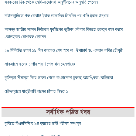
সরকারের দিক থেকে মেসি-রামোসরা অনুশীলনের অনুমতি পেলেন
দাউদকান্দিতে গরু বোঝাই ট্রাক ডাকাতির তিনদিন পর খালি ট্রাক উদ্ধার
আসন্ন জাতীয় সংসদ নির্বাচনে যুবলীগের ভূমিকা নৌকার বিজয়ে গুরুত্ব বহন করবে-
-আলহাজ্ব মোশারফ হোসেন
১৯ মিনিটের ভাষণ ১৯ দিন বললেও শেষ হবে না -উপাচার্য ড. এমরান কবির চৌধুরী
লাকসামে বাসের চাপাঁয় প্রাণ গেল বাস হেলপারের
কুমিল্লা সীমান্ত দিয়ে ভারত থেকে বাংলাদেশে ঢুকছে আতঙ্কিত রোহিঙ্গারা
চৌদ্দগ্রামে যাত্রীবাহি বাসের চাঁপায় নিহত ১
সর্বাধিক পঠিত খবর
কুবিতে বিএনসিসি’র ৯ম ব্যাচের ভর্তি পরীক্ষা সম্পন্ন