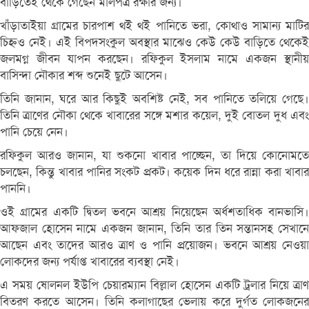
বাড়িতেই থেকে গেছেন মালপত্র রক্ষার জন্য।
খাঁড়াতাইয়া গ্রামের চারপাশ থই থই পানিতে ভরা, কোথাও সামান্য মাটির
চিহ্নও নেই। এই বিপদসংকুল অবস্থার মাঝেও কেউ কেউ বাড়িতে থেকেই
জলমগ্ন জীবন যাপন করছেন। রফিকুল ইসলাম নামে একজন স্থানীয়
বাসিন্দা নৌকার শব্দ শুনেই ছুটে আসেন।
তিনি জানান, ঘরে আর কিছুই অবশিষ্ট নেই, সব পানিতে তলিয়ে গেছে।
তিনি ত্রাণের নৌকা থেকে খাবারের সঙ্গে মশার কয়েল, দুই বোতল দুধ এবং
পানি চেয়ে নেন।
রফিকুল আরও জানান, যা শুকনো খাবার পাচ্ছেন, তা দিয়ে কোনোমতে
চলছেন, কিন্তু খাবার পানির সংকট প্রকট। কয়েক দিন ধরে রান্না করা খাবার
পাননি।
ওই গ্রামের একটি দ্বিতল ভবনে আশ্রয় নিয়েছেন অর্ধশতাধিক বানভাসি।
আফজাল হোসেন নামে একজন জানান, তিনি তার তিন সন্তানসহ সেখানে
আছেন এবং তাদের আরও ত্রাণ ও পানি প্রয়োজন। ভবনে আশ্রয় নেওয়া
লোকদের জন্য পর্যাপ্ত খাবারের ব্যবস্থা নেই।
এ সময় ষোলনল ইউপি চেয়ারম্যান বিল্লাল হোসেন একটি ট্রলার নিয়ে ত্রাণ
বিতরণ করতে আসেন। তিনি কলাগাছের ভেলায় করে দুর্গত লোকজনের