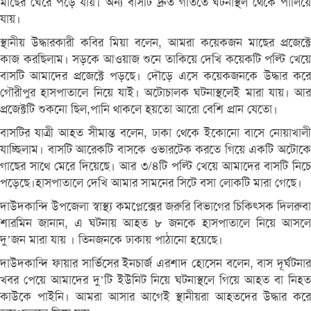
মাছের ঘেরে পড়ে যায়। অন্য বাসটি দ্রুত গতিতে ঘটনাস্থল থেকে পালিয়ে
যায়।
স্থানীয় উদ্ধারকারী কবির মিয়া বলেন, আমরা কয়েকজন মাছের প্রজেক্টে
কাজ করছিলাম। সড়কে আওয়াজ শুনে তাকিয়ে দেখি কয়েকটি পল্টি খেয়ে
বাসটি আমাদের প্রজেক্টে পড়ছে। দৌড়ে এসে কয়েকজনকে উদ্ধার করে
গৌরীপুর হাসপাতালে নিয়ে যাই। অটোচালক ঘটনাস্থলেই মারা যায়। আর
প্রজেক্টটি শুকনো ছিল,পানি থাকলে হয়তো আরো বেশি প্রান যেতো।
বাসটির যাত্রী আহত সীমান্ত বলেন, ঢাকা থেকে ইকোনো বাসে নোয়াখালী
যাচ্ছিলাম। বাসটি আরেকটি বাসকে ওভারটেক করতে গিয়ে একটি অটোকে
গাছের সাথে মেরে দিয়েছে। আর ৩/৪টি পল্টি খেয়ে আমাদের বাসটি নিচে
পড়েছে।হাসপাতালে দেখি আমার সামনের সিটে বসা লোকটি মারা গেছে।
দাউদকান্দি উপজেলা স্বাস্থ্য কমপ্লেক্সের জরুরি বিভাগের চিকিৎসক দিলরুবা
শারমিন জানান, এ ঘটনায় আহত ৮ জনকে হাসপাতালে নিয়ে আসলে
দু’জন মারা যায় । তিনজনকে ঢাকায় পাঠানো হয়েছে।
দাউদকান্দি ফায়ার সার্ভিসের ইনচার্জ এরশাদ হোসেন বলেন, বাস দূর্ঘটনার
খবর পেয়ে আমাদের দু’টি ইউনিট নিয়ে ঘটনাস্থলে গিয়ে আহত বা নিহত
কাউকে পাইনি। আমরা আসার আগেই স্থানীয়রা আহতদের উদ্ধার করে