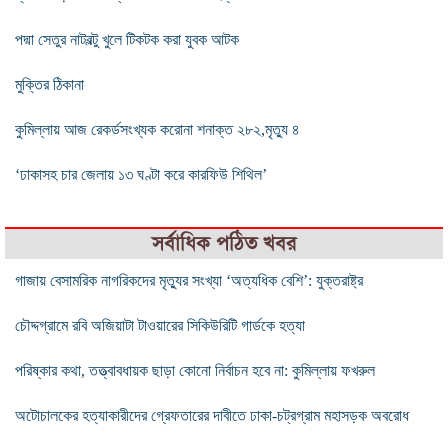
পদ্মা সেতুর নাটবল্টু খুলে টিকটক করা যুবক আটক
মুক্তির ঠিকানা
কুমিল্লায় আজ রেকর্ডসংখ্যক করোনা শনাক্ত ২৮২,মৃত্যু ৪
‘ঢাকাসহ চার জেলায় ১৩ ঘণ্টা করে কারফিউ শিথিল’
সর্বাধিক পঠিত খবর
গাজায় বেসামরিক নাগরিকদের মৃত্যুর সংখ্যা ‘অত্যধিক বেশি’: যুক্তরাষ্ট্র
চৌদ্দগ্রামে রবি অজিয়াটা টাওয়ারের সিকিউরিটি গার্ডকে হত্যা
পরিষ্কার কথা, তত্ত্বাবধায়ক ছাড়া কোনো নির্বাচন হবে না: কুমিল্লায় ফখরুল
অটোচালকের হত্যাকারীদের গ্রেফতারের দাবীতে ঢাকা-চট্রগ্রাম মহাসড়ক অবরোধ