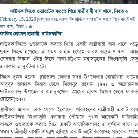
দাউদকান্দিতে ওভারটেক করতে গিয়ে যাত্রীবাহী বাস খাদে, নিহত ২
February 15, 2026
কুমিল্লার খবর
,
স্ক্রল
দাউদকান্দিতে ওভারটেক করতে গিয়ে যাত্রীবাহী
বাস খাদে
,
নিহত ২
jitu
জাকির হোসেন হাজারী, দাউদকান্দি:
দাউদকান্দিতে ওভারটেক করতে গিয়ে একটি যাত্রীবাহী বাস খাদে পড়ে
দুজন নিহত হয়েছে। এ সময় আহত হয়েছে আরও অন্তত ৭ জন। আজ
রোববার বিকাল ৩টার দিকে ঢাকা-চট্রগ্রাম মহাসড়কের জিংলাতুলি সেতু
এলাকায় এ দুর্ঘটনা ঘটে।
নিহত দুজন হলেন- চুয়াডাঙ্গা জেলার সদর উপজেলার বোয়ালিয়া গ্রামের
আবুদুর রাজ্জাক মিয়ার ছেলে মিজানুর রহমান (৪৭) ও অটোচালক
দাউদকান্দি উপজেলার বাহাদুরখোলা গ্রামের হারুন মিয়ার ছেলে ফারুক
হোসেন(৩৭)।
স্থানীয়রা জানান, ঢাক থেকে ইকোনো পরিবহনের যাত্রীবাহী একটি বাস
দাউদকান্দির জিংলাতুলি এলাকায় পৌঁছালে পৃথক আরেকটি যাত্রীবাহী
বাসকে ওভারটেক করতে গিয়ে একটি অটোরিকশাসহ এ দুর্ঘটনা ঘটে। এ
সময় যাত্রীবাহী বাসটি নিয়ন্ত্রণ হারিয়ে একটি অটোরিকসাসহ সড়কের পাশে