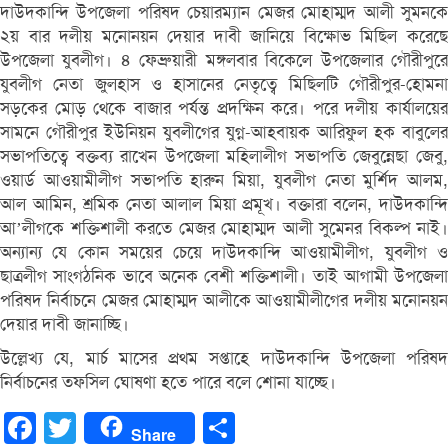
দাউদকান্দি উপজেলা পরিষদ চেয়ারম্যান মেজর মোহাম্মদ আলী সুমনকে
২য় বার দলীয় মনোনয়ন দেয়ার দাবী জানিয়ে বিক্ষোভ মিছিল করেছে
উপজেলা যুবলীগ। ৪ ফেব্রুয়ারী মঙ্গলবার বিকেলে উপজেলার গৌরীপুরে
যুবলীগ নেতা জুলহাস ও হাসানের নেতৃত্বে মিছিলটি গৌরীপুর-হোমনা
সড়কের মোড় থেকে বাজার পর্যন্ত প্রদক্ষিন করে। পরে দলীয় কার্যালয়ের
সামনে গৌরীপুর ইউনিয়ন যুবলীগের যুগ্ন-আহবায়ক আরিফুল হক বাবুলের
সভাপতিত্বে বক্তব্য রাখেন উপজেলা মহিলালীগ সভাপতি জেবুন্নেছা জেবু,
ওয়ার্ড আওয়ামীলীগ সভাপতি হারুন মিয়া, যুবলীগ নেতা মুর্শিদ আলম,
আল আমিন, শ্রমিক নেতা আলাল মিয়া প্রমূখ। বক্তারা বলেন, দাউদকান্দি
আ’লীগকে শক্তিশালী করতে মেজর মোহাম্মদ আলী সুমেনর বিকল্প নাই।
অন্যান্য যে কোন সময়ের চেয়ে দাউদকান্দি আওয়ামীলীগ, যুবলীগ ও
ছাত্রলীগ সাংগঠনিক ভাবে অনেক বেশী শক্তিশালী। তাই আগামী উপজেলা
পরিষদ নির্বাচনে মেজর মোহাম্মদ আলীকে আওয়ামীলীগের দলীয় মনোনয়ন
দেয়ার দাবী জানাচ্ছি।
উল্লেখ্য যে, মার্চ মাসের প্রথম সপ্তাহে দাউদকান্দি উপজেলা পরিষদ
নির্বাচনের তফসিল ঘোষণা হতে পারে বলে শোনা যাচ্ছে।
Facebook
Twitter
Share
Share