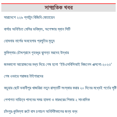
সাম্প্রতিক খবর
সারাদেশে ২২৯ প্লাটুন বিজিবি মোতায়েন
বার্সায় অনিশ্চিত মেসির ভবিষ্যৎ, অপেক্ষায় ম্যান সিটি
হোমনায় নার্সের অবহেলায় প্রসুতির মৃত্যু
কুমিল্লার চৌদ্দগ্রামে গৃহবধূর ঝুলন্ত মরদেহ উদ্ধার
জমকালো আয়োজনের মধ্য দিয়ে শেষ হলো ‘ইউএসবিসিআই বিজনেস এক্সপো-২০২৩’
শেষ ওভারে পরাজয় টাইগারদের
কচুয়ার ছোট ভবানীপুর খাজরিয়া নতুন রাস্তাটি সংস্কার করার ২০ দিনের মধ্যেই গর্তের সৃষ্টি
পেশাগত দায়িত্ব পালনের সময় হামলা ও মারধরের শিকার ২ সাংবাদিক
চাঁদপুর-কুমিল্লা রুটে বাস চলাচল অনির্দিষ্টকালের জন্য বন্ধ