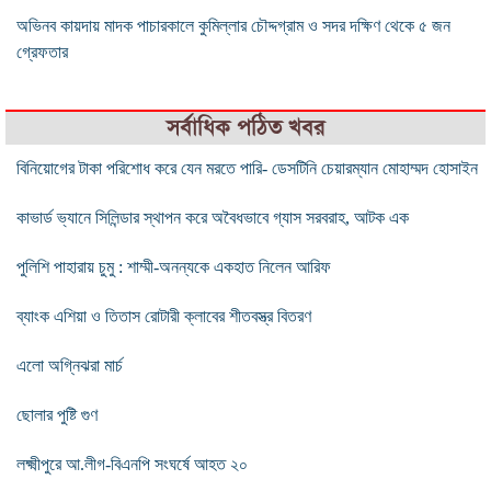
অভিনব কায়দায় মাদক পাচারকালে কুমিল্লার চৌদ্দগ্রাম ও সদর দক্ষিণ থেকে ৫ জন
গ্রেফতার
সর্বাধিক পঠিত খবর
বিনিয়োগের টাকা পরিশোধ করে যেন মরতে পারি- ডেসটিনি চেয়ারম্যান মোহাম্মদ হোসাইন
কাভার্ড ভ্যানে সিলিন্ডার স্থাপন করে অবৈধভাবে গ্যাস সরবরাহ, আটক এক
পুলিশি পাহারায় চুমু : শাম্মী-অনন্যকে একহাত নিলেন আরিফ
ব্যাংক এশিয়া ও তিতাস রোটারী ক্লাবের শীতবস্ত্র বিতরণ
এলো অগ্নিঝরা মার্চ
ছোলার পুষ্টি গুণ
লক্ষ্মীপুরে আ.লীগ-বিএনপি সংঘর্ষে আহত ২০