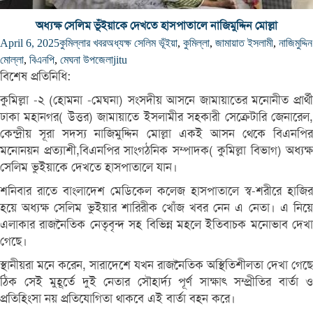
অধ্যক্ষ সেলিম ভূঁইয়াকে দেখতে হাসপাতালে নাজিমুদ্দিন মোল্লা
April 6, 2025
কুমিল্লার খবর
অধ্যক্ষ সেলিম ভূঁইয়া
,
কুমিল্লা
,
জামায়াত ইসলামী
,
নাজিমুদ্দিন
মোল্লা
,
বিএনপি
,
মেঘনা উপজেলা
jitu
বিশেষ প্রতিনিধি:
কুমিল্লা -২ (হোমনা -মেঘনা) সংসদীয় আসনে জামায়াতের মনোনীত প্রার্থী
ঢাকা মহানগর( উত্তর) জামায়াতে ইসলামীর সহকারী সেক্রেটারি জেনারেল,
কেন্দ্রীয় সূরা সদস্য নাজিমুদ্দিন মোল্লা একই আসন থেকে বিএনপির
মনোনয়ন প্রত্যাশী,বিএনপির সাংগঠনিক সম্পাদক( কুমিল্লা বিভাগ) অধ্যক্ষ
সেলিম ভুইয়াকে দেখতে হাসপাতালে যান।
শনিবার রাতে বাংলাদেশ মেডিকেল কলেজ হাসপাতালে স্ব-শরীরে হাজির
হয়ে অধ্যক্ষ সেলিম ভুইয়ার শারিরীক খোঁজ খবর নেন এ নেতা। এ নিয়ে
এলাকার রাজনৈতিক নেতৃবৃন্দ সহ বিভিন্ন মহলে ইতিবাচক মনোভাব দেখা
গেছে।
স্থানীয়রা মনে করেন, সারাদেশে যখন রাজনৈতিক অস্থিতিশীলতা দেখা গেছে
ঠিক সেই মুহূর্তে দুই নেতার সৌহার্দ্য পূর্ণ সাক্ষাৎ সম্প্রীতির বার্তা ও
প্রতিহিংসা নয় প্রতিযোগিতা থাকবে এই বার্তা বহন করে।