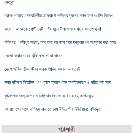
নেতৃবৃন্দ
ব্রাহ্মণপাড়ায় সেনাবাহিনীর উদ্যোগে ক্ষতিগ্রস্তদের নগদ অর্থ ও টিন বিতরণ
করোনা আতংকে রোগী নেই দাউদকান্দি উপজেলা স্বাস্থ্য কমপ্লেক্সে!
নবীনগর – নবীপুর সড়ক, আর কত অপেক্ষা আর যন্ত্রণার পর সংস্কার করা হবে!
ব্রেস্ট ক্যানসারের ঝুঁকি কমাতে যা খাবেন
দেশে অডিও ইন্ডাস্ট্রির জনক শাহিন রহমান আর নেই
সদর দক্ষিণে ভিটামিন ‘এ’ প্লাস ক্যাম্পেইন অবহিতকরণ ও পরিকল্পনা সভা
কুমিল্লার বরুড়ায় গ্যাস সিলিন্ডার বিস্ফোরণে ভয়াবহ অগ্নিকান্ড
বাংলাদেশের সঙ্গে বাণিজ্য বাড়াতে চায় ইউরোপীয় ইউনিয়ন: রাষ্ট্রদূত
গ্যালারী