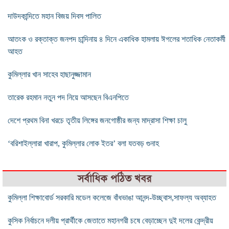
দাউদকান্দিতে মহান বিজয় দিবস পালিত
আতংক ও রক্তাক্ত জনপদ চান্দিনায় ৪ দিনে একাধিক হামলায় ঈগলের শতাধিক নেতাকর্মী
আহত
কুমিল্লার খান সাহেব হাছানুজ্জামান
তারেক রহমান নতুন পদ নিয়ে আসছেন বিএনপিতে
দেশে প্রথম বিনা খরচে তৃতীয় লিঙ্গের জনগোষ্ঠীর জন্য মাদ্রাসা শিক্ষা চালু
‘বরিশাইল্লারা খারাপ, কুমিল্লার লোক ইতর’ বলা যতবড় গুনাহ
সর্বাধিক পঠিত খবর
কুমিল্লা শিক্ষাবোর্ড সরকারি মডেল কলেজে বাঁধভাঙা আনন্দ-উচ্ছ্বাস,সাফল্য অব্যাহত
কুসিক নির্বাচনে দলীয় প্রার্থীকে জেতাতে মহানগরী চষে বেড়াচ্ছেন দুই দলের কেন্দ্রীয়