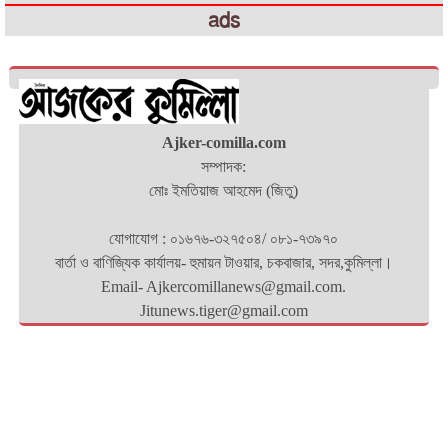
ads
Ajker-comilla.com
সম্পাদক:
মোঃ ইমতিয়াজ আহমেদ (জিতু)
যোগাযোগ : ০১৬৭৬-৩২৭৫০৪/ ০৮১-৭৩৯৭০
বার্তা ও বাণিজ্যিক কার্যালয়- হুমায়ন টাওয়ার, চকবাজার, সদর,কুমিল্লা।
Email- Ajkercomillanews@gmail.com.
Jitunews.tiger@gmail.com