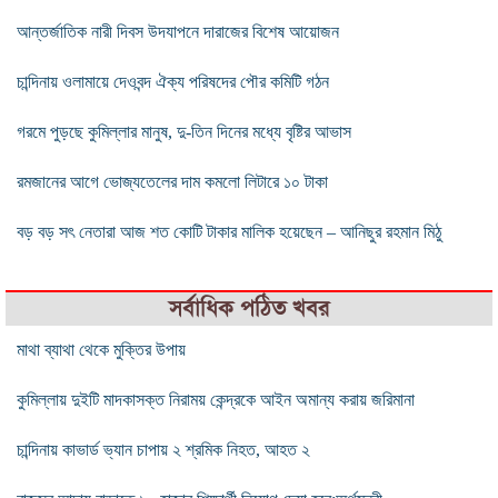
আন্তর্জাতিক নারী দিবস উদযাপনে দারাজের বিশেষ আয়োজন
চান্দিনায় ওলামায়ে দেওবন্দ ঐক্য পরিষদের পৌর কমিটি গঠন
গরমে পুড়ছে কুমিল্লার মানুষ, দু-তিন দিনের মধ্যে বৃষ্টির আভাস
রমজানের আগে ভোজ্যতেলের দাম কমলো লিটারে ১০ টাকা
বড় বড় সৎ নেতারা আজ শত কোটি টাকার মালিক হয়েছেন – আনিছুর রহমান মিঠু
সর্বাধিক পঠিত খবর
মাথা ব্যাথা থেকে মুক্তির উপায়
কুমিল্লায় দুইটি মাদকাসক্ত নিরাময় কেন্দ্রকে আইন অমান্য করায় জরিমানা
চান্দিনায় কাভার্ড ভ্যান চাপায় ২ শ্রমিক নিহত, আহত ২