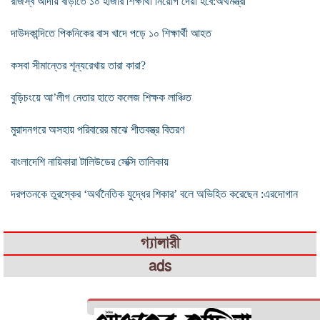
রাজস্ব আদায় বাড়াতে ১০ হাজার শিক্ষার্থী নিয়োগ দেয়া হবে:অর্থমন্ত্রী
দাউদকান্দিতে পিকনিকের বাস খাদে পড়ে ১০ শিক্ষার্থী আহত
কসবা সীমান্তের শূন্যরেখায় তারা কারা?
বুড়িচংয়ে আ’লীগ নেতার হাতে কলেজ শিক্ষক লাঞ্চিত
মুরাদনগরে অসহায় পরিবারের মাঝে শীতবস্ত্র বিতরণ
বাংলাদেশি নায়িকারা টালিউডের সেক্সি তালিকায়
দরপতনকে তুরস্কের ‘অর্থনৈতিক যুদ্ধের শিকার’ বলে অভিহিত করেছেন :এরদোগান
গ্যালারী
ads