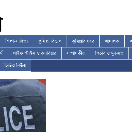
শিল্প-সাহিত্য
কুমিল্লা বিভাগ
কুমিল্লার খবর
আদালত
আ
্ম
লাইফ স্টাইল ও ক্যারিয়ার
সম্পাদকীয়
ফিচার ও মুক্তমত
ভিডিও নিউজ