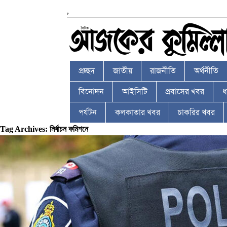
,
প্রচ্ছদ
জাতীয়
রাজনীতি
অর্থনীতি
বিনোদন
আইসিটি
প্রবাসের খবর
ধর
পর্যটন
কলকাতার খবর
চাকরির খবর
Tag Archives: নির্বাচন কমিশনে