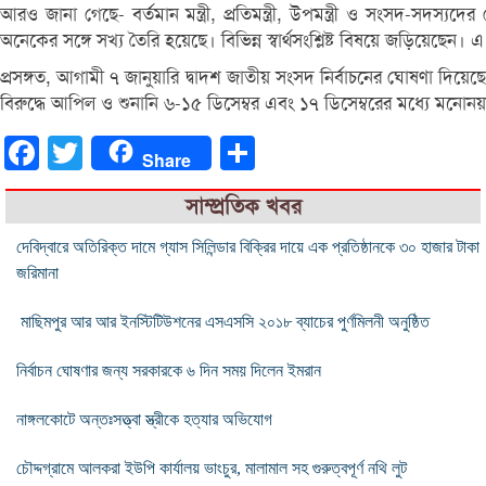
আরও জানা গেছে- বর্তমান মন্ত্রী, প্রতিমন্ত্রী, উপমন্ত্রী ও সংসদ-সদস্
অনেকের সঙ্গে সখ্য তৈরি হয়েছে। বিভিন্ন স্বার্থসংশ্লিষ্ট বিষয়ে জড়িয়েছেন
প্রসঙ্গত, আগামী ৭ জানুয়ারি দ্বাদশ জাতীয় সংসদ নির্বাচনের ঘোষণা দিয়েছে
বিরুদ্ধে আপিল ও শুনানি ৬-১৫ ডিসেম্বর এবং ১৭ ডিসেম্বরের মধ্যে মনোনয়নপ
Facebook
Twitter
Share
Share
সাম্প্রতিক খবর
দেবিদ্বারে অতিরিক্ত দামে গ্যাস সিলিন্ডার বিক্রির দায়ে এক প্রতিষ্ঠানকে ৩০ হাজার টাকা
জরিমানা
মাছিমপুর আর আর ইনস্টিটিউশনের এসএসসি ২০১৮ ব্যাচের পুর্ণমিলনী অনুষ্ঠিত
নির্বাচন ঘোষণার জন্য সরকারকে ৬ দিন সময় দিলেন ইমরান
নাঙ্গলকোটে অন্তঃসত্ত্বা স্ত্রীকে হত্যার অভিযোগ
চৌদ্দগ্রামে আলকরা ইউপি কার্যালয় ভাংচুর, মালামাল সহ গুরুত্বপূর্ণ নথি লুট