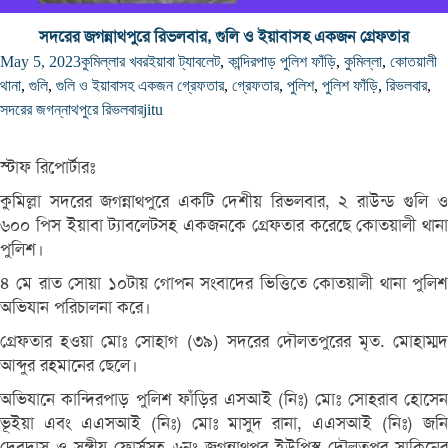
সদরের জগন্নাথপুরে রিভলবার, গুলি ও ইয়াবাসহ একজন গ্রেফতার
May 5, 2023
কুমিল্লার খবর
ইয়াবা ট্যাবলেট
,
কান্দিরপাড় পুলিশ ফাঁড়ি
,
কুমিল্লা
,
কোতয়ালী
থানা
,
গুলি
,
গুলি ও ইয়াবাসহ একজন গ্রেফতার
,
গ্রেফতার
,
পুলিশ
,
পুলিশ ফাঁড়ি
,
রিভলবার
,
সদরের জগন্নাথপুরে রিভলবার
jitu
স্টাফ রিপোর্টারঃ
কুমিল্লা সদরের জগন্নাথপুরে একটি দেশীয় রিভলবার, ২ রাউন্ড গুলি ও
৬০০ পিস ইয়াবা ট্যাবলেটসহ একজনকে গ্রেফতার করেছে কোতয়ালী থানা
পুলিশ।
৪ মে রাত সোয়া ১০টায় গোপন সংবাদের ভিত্তিতে কোতয়ালী থানা পুলিশ
অভিযান পরিচালনা করে।
গ্রেফতার হওয়া মোঃ সোহাগ (৩৯) সদরের দৌলতপুরের মৃত. মোহাম্মদ
আব্দুর রহমানের ছেলে।
অভিযানে কান্দিরপাড় পুলিশ ফাঁড়ির এসআই (নিঃ) মোঃ সোহরাব হোসেন
ভূইয়া এবং এএসআই (নিঃ) মোঃ মাসুদ রানা, এএসআই (নিঃ) জনি
দেবদাস ও সঙ্গীয় ফোর্সসহ ৬নং জগন্নাথপুর ইউপিস্থ দৌলতপুর সাকিনের