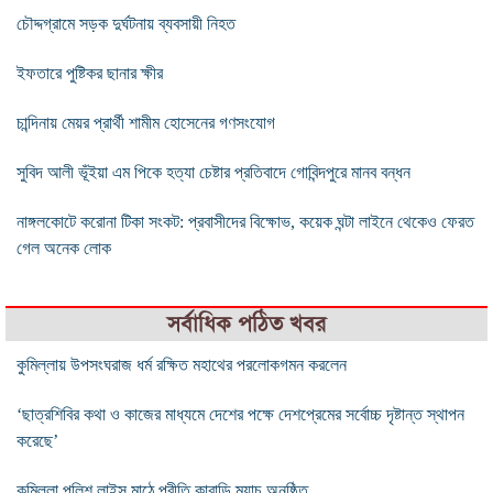
চৌদ্দগ্রামে সড়ক দুর্ঘটনায় ব্যবসায়ী নিহত
ইফতারে পুষ্টিকর ছানার ক্ষীর
চান্দিনায় মেয়র প্রার্থী শামীম হোসেনের গণসংযোগ
সুবিদ আলী ভূঁইয়া এম পিকে হত্যা চেষ্টার প্রতিবাদে গোবিন্দপুরে মানব বন্ধন
নাঙ্গলকোটে করোনা টিকা সংকট: প্রবাসীদের বিক্ষোভ, কয়েক ঘন্টা লাইনে থেকেও ফেরত
গেল অনেক লোক
সর্বাধিক পঠিত খবর
কুমিল্লায় উপসংঘরাজ ধর্ম রক্ষিত মহাথের পরলোকগমন করলেন
‘ছাত্রশিবির কথা ও কাজের মাধ্যমে দেশের পক্ষে দেশপ্রেমের সর্বোচ্চ দৃষ্টান্ত স্থাপন
করেছে’
কুমিল্লা পুলিশ লাইন্স মাঠে প্রীতি কাবাডি ম্যাচ অনুষ্ঠিত