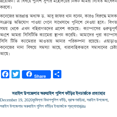
প্রয়োজন। এ বিষয়ে পুলিশ সুপার মহোদয়ের নিকট আমরা লিখিত আবেদন
করবো।
কলেজের ভারপ্রাপ্ত অধ্যক্ষ ড. আবু জাফর খান বলেন, কারও বিরুদ্ধে মাদক
সংক্রান্ত অভিযোগ পাওয়া গেলে সাথেসাথে পুলিশে দেওয়া হবে। বিগত
সময় থেকে এখন বহিরাগতদের প্রবেশ কমেছে। ক্যাম্পাসের গুরুত্বপূর্ণ
অংশে আমরা সিসিটিভি ক্যামেরা স্থাপন করেছি। আমাদের পুরা ক্যাম্পাস
সিসি টিভি ক্যামেরার আওতায় আনার পরিকল্পনা রয়েছে। এছাড়াও
কলেজের নানা বিষয়ে সমস্যা আছে, ধারাবাহিকভাবে সমাধানের চেষ্টা
আছে।
Facebook
Twitter
Share
Share
সরাইল উপজেলার অরুয়াইল পুলিশ ফাঁড়ির ইনচার্জকে প্রত্যাহার
December 19, 2020
কুমিল্লা বিভাগ
পুলিশ ফাঁড়ি
,
ব্রাহ্মণবাড়িয়া
,
সরাইল উপজেলা
,
সরাইল উপজেলার অরুয়াইল পুলিশ ফাঁড়ির ইনচার্জকে প্রত্যাহার
jitu