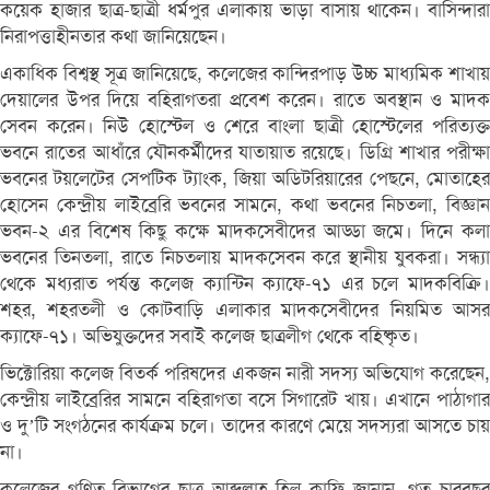
কয়েক হাজার ছাত্র-ছাত্রী ধর্মপুর এলাকায় ভাড়া বাসায় থাকেন। বাসিন্দারা
নিরাপত্তাহীনতার কথা জানিয়েছেন।
একাধিক বিশ্বস্থ সূত্র জানিয়েছে, কলেজের কান্দিরপাড় উচ্চ মাধ্যমিক শাখায়
দেয়ালের উপর দিয়ে বহিরাগতরা প্রবেশ করেন। রাতে অবস্থান ও মাদক
সেবন করেন। নিউ হোস্টেল ও শেরে বাংলা ছাত্রী হোস্টেলের পরিত্যক্ত
ভবনে রাতের আধাঁরে যৌনকর্মীদের যাতায়াত রয়েছে। ডিগ্রি শাখার পরীক্ষা
ভবনের টয়লেটের সেপটিক ট্যাংক, জিয়া অডিটরিয়ারের পেছনে, মোতাহের
হোসেন কেন্দ্রীয় লাইব্রেরি ভবনের সামনে, কথা ভবনের নিচতলা, বিজ্ঞান
ভবন-২ এর বিশেষ কিছু কক্ষে মাদকসেবীদের আড্ডা জমে। দিনে কলা
ভবনের তিনতলা, রাতে নিচতলায় মাদকসেবন করে স্থানীয় যুবকরা। সন্ধ্যা
থেকে মধ্যরাত পর্যন্ত কলেজ ক্যান্টিন ক্যাফে-৭১ এর চলে মাদকবিক্রি।
শহর, শহরতলী ও কোটবাড়ি এলাকার মাদকসেবীদের নিয়মিত আসর
ক্যাফে-৭১। অভিযুক্তদের সবাই কলেজ ছাত্রলীগ থেকে বহিষ্কৃত।
ভিক্টোরিয়া কলেজ বিতর্ক পরিষদের একজন নারী সদস্য অভিযোগ করেছেন,
কেন্দ্রীয় লাইব্রেরির সামনে বহিরাগতা বসে সিগারেট খায়। এখানে পাঠাগার
ও দু’টি সংগঠনের কার্যক্রম চলে। তাদের কারণে মেয়ে সদস্যরা আসতে চায়
না।
কলেজের গণিত বিভাগের ছাত্র আব্দুল্লাহ হিল ক্বাফি জানান, গত চারবছর