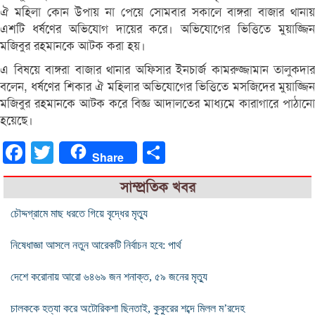
ঐ মহিলা কোন উপায় না পেয়ে সোমবার সকালে বাঙ্গরা বাজার থানায়
এশটি ধর্ষণের অভিযোগ দায়ের করে। অভিযোগের ভিত্তিতে মুয়াজ্জিন
মজিবুর রহমানকে আটক করা হয়।
এ বিষয়ে বাঙ্গরা বাজার থানার অফিসার ইনচার্জ কামরুজ্জামান তালুকদার
বলেন, ধর্ষণের শিকার ঐ মহিলার অভিযোগের ভিত্তিতে মসজিদের মুয়াজ্জিন
মজিবুর রহমানকে আটক করে বিজ্ঞ আদালতের মাধ্যমে কারাগারে পাঠানো
হয়েছে।
Facebook
Twitter
Share
Share
সাম্প্রতিক খবর
চৌদ্দগ্রামে মাছ ধরতে গিয়ে বৃদ্ধের মৃত্যু
নিষেধাজ্ঞা আসলে নতুন আরেকটি নির্বাচন হবে: পার্থ
দেশে করোনায় আরো ৬৪৬৯ জন শনাক্ত, ৫৯ জনের মৃত্যু
চালককে হত্যা করে অটোরিকশা ছিনতাই, কুকুরের শব্দে মিলল ম’রদেহ