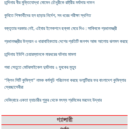
চান্দিনায় বীর মুক্তিযোদ্ধা মোমেন চৌধুরীকে রাষ্ট্রীয় মর্যাদায় দাফন
কুবিতে শিক্ষার্থীদের হল ছাড়ার নির্দেশ, সব ধরের পরীক্ষা স্থগিত
বক্তৃতার দরকার নেই, এইবার ইলেকশনে ছক্কা মেরে দিও : সাকিবকে প্রধানমন্ত্রী
প্রধানমন্ত্রীর উন্নয়ন ও ধারাবাহিকতায় দেশের প্রতিটি জনপদ আজ আলোয় ঝলমল করছে
চান্দিনায় ইউপি চেয়ারম্যানকে মারধরের ঘটনায় মামলা
পদ্মা সেতুতে মোটরসাইকেল দুর্ঘটনায় ২ যুবকের মৃত্যু
“ক্লিন সিটি কুমিল্লা” নামক কর্মসূচি পরিচালনা করছে ভলান্টিয়ার ফর বাংলাদেশ কুমিল্লার
স্বেচ্ছাসেবীরা
দেবিদ্বারে একতা হ্যাচারীর পুকুর থেকে মৎস্য শ্রমিকের মরদেহ উদ্ধার
গ্যালারী