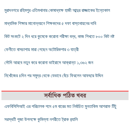
মুরাদনগরে রহিমপুর এতিমখানার কোষাধ্যক্ষ হাজী আব্দুর রাজ্জাকের ইন্তেকাল
মাধ্যমিক শিক্ষার মানোন্নয়নে শিক্ষকদের ৫ দফা বাস্তবায়নের দাবি
কিট সংকটে ২ দিন ধরে কুমেকে করোনা পরীক্ষা বন্ধ, কাজ শিখতে ৮০০ কিট নষ্ট
ফেনীতে বাসচাপায় মারা গেছেন অটোরিকশার ৩ যাত্রী
সৌদি আরবে নতুন করে করোনা ভাইরাসে আক্রান্ত ১,৩৬২ জন
নিখোঁজের ৪দিন পর সমুদ্র থেকে যেভাবে বেঁচে ফিরলেন আফছার উদ্দিন
সর্বাধিক পঠিত খবর
এফবিসিসিআই এর পরিচালক পদে ৫ম বারের মত নির্বাচিত মুনতাকিম আশরাফ টিটু
সরস্বতী পূজা উপলক্ষে কুমিল্লা নগরীতে ট্রাক র‌্যালি