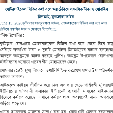
মোটরসাইকেল বিক্রির কথা বলে অস্ত্র ঠেকিয়ে লক্ষাধিক টাকা ও মোবাইল
ছিনতাই, মূলহোতা আটক!
June 15, 2026
কুমিল্লার খবর
মূলহোতা আটক!
,
মোটরসাইকেল বিক্রির কথা বলে অস্র
ঠেকিয়ে লক্ষাধিক টাকা ও মোবাইল ছিনতাই
jitu
স্টাফ রিপোর্টার :
কুমিল্লার চৌদ্দগ্রামে মোটরসাইকেল বিক্রির কথা বলে ডেকে নিয়ে অস্ত্র
ঠেকিয়ে লক্ষাধিক টাকা ও দুইটি মোবাইল ছিনতাইয়ের ঘটনার মূলহোতা
আবদুল কাইয়ুমকে আটক করেছে পুলিশ। কাইয়ুম উপজেলার ঘোলপাশা
ইউনিয়নের ধনুসাড়া গ্রামের দ্বীন মোহাম্মদের ছেলে।
সোমবার (১৫ই জুন) বিকেলে তথ্যটি নিশ্চিত করেছেন থানার উপ-পরিদর্শক
তারেক আকাশ।
আটককৃত কাইয়ুম দীর্ঘদিন ধরে নিজ এলাকার ছেড়ে পার্শ্ববর্তী মুন্সিরহাট
ইউনিয়নের ছাতিয়ানী এলাকায় ইন্টারনেট ব্যবসায়ী মাসুমের লাইনম্যান
হিসেবে কর্মরত রয়েছে। এখানে কর্মরত থাকা অবস্থাতেই নানান অপরাধে
জড়িয়ে পড়ে সে।
থানায় দায়েরকৃত মামলায় উল্লেখ করা হয়, নোয়াখালী জেলার চরজাব্বার