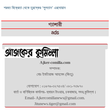
শরবত বিক্রেতা থেকে তুরস্কের ‘সুলতান’ এরদোয়ান
গ্যালারী
ads
Ajker-comilla.com
সম্পাদক:
মোঃ ইমতিয়াজ আহমেদ (জিতু)
যোগাযোগ : ০১৬৭৬-৩২৭৫০৪/ ০৮১-৭৩৯৭০
বার্তা ও বাণিজ্যিক কার্যালয়- হুমায়ন টাওয়ার, চকবাজার, সদর,কুমিল্লা।
Email- Ajkercomillanews@gmail.com.
Jitunews.tiger@gmail.com