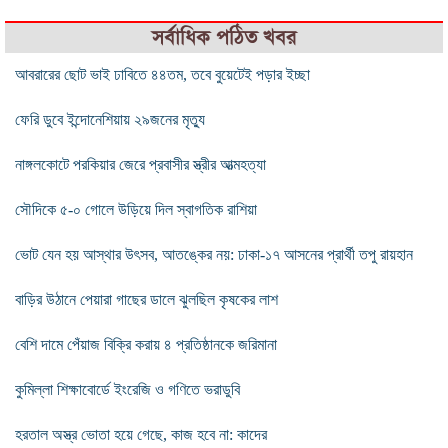
সর্বাধিক পঠিত খবর
আবরারের ছোট ভাই ঢাবিতে ৪৪তম, তবে বুয়েটেই পড়ার ইচ্ছা
ফেরি ডুবে ইন্দোনেশিয়ায় ২৯জনের মৃত্যু
নাঙ্গলকোটে পরকিয়ার জেরে প্রবাসীর স্ত্রীর আত্মহত্যা
সৌদিকে ৫-০ গোলে উড়িয়ে দিল স্বাগতিক রাশিয়া
ভোট যেন হয় আস্থার উৎসব, আতঙ্কের নয়: ঢাকা-১৭ আসনের প্রার্থী তপু রায়হান
বাড়ির উঠানে পেয়ারা গাছের ডালে ঝুলছিল কৃষকের লাশ
বেশি দামে পেঁয়াজ বিক্রি করায় ৪ প্রতিষ্ঠানকে জরিমানা
কুমিল্লা শিক্ষাবোর্ডে ইংরেজি ও গণিতে ভরাডুবি
হরতাল অস্ত্র ভোতা হয়ে গেছে, কাজ হবে না: কাদের