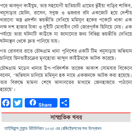
পরে আবদুল কাইয়ুম, তার সহযোগী ছাতিয়ানী গ্রামের ভুঁইয়া বাড়ির শাকিব,
ধনুসাড়ার ছোটন, রাসেল, সবুজ ও গুজরার রনি একজোট হয়ে দেশীয়
ধারালো অস্ত্র প্রদর্শন ভয়ভীতি দেখিয়ে মমিনুল হকের পকেটে থাকা এক
লক্ষ দশ হাজার টাকা ও দুইটি মোবাইল সেট জোরপূর্বক ছিনিয়ে নেয়। এক
পর্যায়ে তারা ঘটনাটি কাউকে না জানানোর জন্য বিভিন্ন ভয়ভীতি দেখিয়ে
ঘটনাস্থল থেকে দ্রুত পালিয়ে যায়।
গত রোববার রাতে চৌদ্দগ্রাম থানা পুলিশের একটি টিম ধনুসাড়ায় অভিযান
চালিয়ে ছিনতাইচক্রের মূলহোতা আব্দুল কাইউমকে আটক করেছে।
চৌদ্দগ্রাম মডেল থানার উপ-পরিদর্শক তারেক আকাশ সোমবার বিকেলে
বলেন, ‘অভিযান চালিয়ে মমিনুল হক নামে একজনকে আটক করা হয়েছে।
তার বিরুদ্ধে মামলা শেষে আদালতের মাধ্যমে জেলহাজতে পাঠানো
হয়েছে’।
Facebook
Twitter
Share
Share
সাম্প্রতিক খবর
তাইমিয়ান্স গ্র্যান্ড রিইউনিয়ন ২০২৫ এর রেজিষ্ট্রেশনের শুভ উদ্বোধন