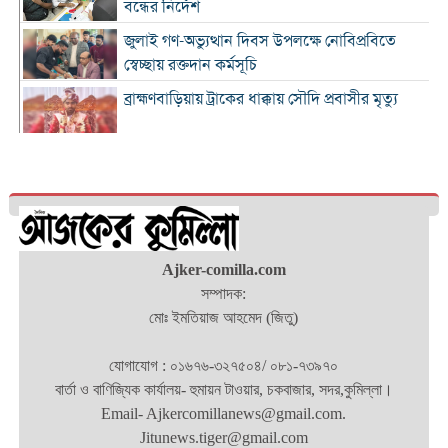
বন্ধের নির্দেশ
জুলাই গণ-অভ্যুত্থান দিবস উপলক্ষে নোবিপ্রবিতে
স্বেচ্ছায় রক্তদান কর্মসূচি
ব্রাহ্মণবাড়িয়ায় ট্রাকের ধাক্কায় সৌদি প্রবাসীর মৃত্যু
সন্ধ্যার মধ্যে কুমিল্লাসহ ১৪ জেলায় ঝোড়ো হাওয়াসহ
বৃষ্টির সম্ভাবনা
দাউদকান্দিতে পুলিশের অভিযানে গ্রেপ্তার ৩
কুমিল্লায় বিপুল মাদক ধ্বংস, দুই মাসে ২৫টি
Ajker-comilla.com
পুশইনের চেষ্টা প্রতিহত করেছে বিজিবি
সম্পাদক:
মোঃ ইমতিয়াজ আহমেদ (জিতু)
১১ প্রতিষ্ঠানে নেতৃত্ব বদল, প্রশাসন সংস্কারের বার্তা
যোগাযোগ : ০১৬৭৬-৩২৭৫০৪/ ০৮১-৭৩৯৭০
মার্শাল আর্ট ক্লাব কাপ প্রতিযোগিতায় কুমিল্লা হাই স্কুল
বার্তা ও বাণিজ্যিক কার্যালয়- হুমায়ন টাওয়ার, চকবাজার, সদর,কুমিল্লা।
শিক্ষার্থীদের স্বর্ণপদক অর্জন
Email- Ajkercomillanews@gmail.com.
স্পোকার্নিভাল ২.০ অনুষ্ঠিত হবে আগামীকাল
Jitunews.tiger@gmail.com