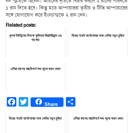
নন স্ট্রাইকে ছিলেন। আইনের দৃষ্টিতে বিচার করলে ২ রানের পরিবর্তে
১ রান দিতে হবে। কিন্তু ম্যাচ আম্পায়াররা তৃতীয় ও টিভি আম্পায়ারের
সঙ্গে যোগাযোগ করে ইংল্যান্ডকে ২ রান দেন।
Related posts:
খুলনা টাইটান্সের বিপক্ষে কুমিল্লা ভিক্টোরিয়ান্স এর
বিয়ের পরেই বার্সেলোনার সঙ্গে মেসির নতুন চুক্তি
বড় জয়
এশিয়া কাপের বাছাইপর্বে শুভ সূচনা করল ওমান
Facebook
Twitter
Share
Share
বিয়ের পরেই বার্সেলোনার সঙ্গে মেসির নতুন চুক্তি
এশিয়া কাপের বাছাইপর্বে শুভ সূচনা করল ওমান