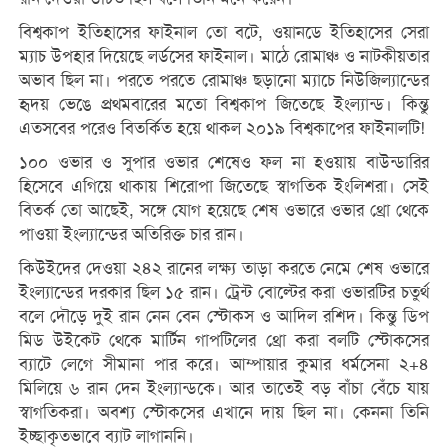
বিশ্বকাপ ইতিহাসের ফাইনাল তো বটে, ওয়ানডে ইতিহাসের সেরা
ম্যাচ উপহার দিয়েছে লর্ডসের ফাইনাল। মাঠে রোমাঞ্চ ও নাটকীয়তার
অভাব ছিল না। পরতে পরতে রোমাঞ্চ ছড়ানো ম্যাচে নিউজিল্যান্ডের
হৃদয় ভেঙে প্রথমবারের মতো বিশ্বকাপ জিতেছে ইংল্যান্ড। কিন্তু
এতসবের পরেও বিতর্কিত হয়ে থাকল ২০১৯ বিশ্বকাপের ফাইনালটি!
১০০ ওভার ও সুপার ওভার শেষেও ফল না হওয়ায় বাউন্ডারির
হিসেবে এগিয়ে থাকায় শিরোপা জিতেছে স্বাগতিক ইংলিশরা। সেই
বিতর্ক তো আছেই, সঙ্গে যোগ হয়েছে শেষ ওভারে ওভার থ্রো থেকে
পাওয়া ইংল্যান্ডের অতিরিক্ত চার রান।
কিউইদের দেওয়া ২৪২ রানের লক্ষ্য তাড়া করতে নেমে শেষ ওভারে
ইংল্যান্ডের দরকার ছিল ১৫ রান। ট্রেন্ট বোল্টের করা ওভারটির চতুর্থ
বলে দৌড়ে দুই রান নেন বেন স্টোকস ও আদিল রশিদ। কিন্তু ডিপ
মিড উইকেট থেকে মার্টিন গাপটিলের থ্রো করা বলটি স্টোকসের
ব্যাটে লেগে সীমানা পার করে। আম্পায়ার কুমার ধর্মসেনা ২+৪
মিলিয়ে ৬ রান দেন ইংল্যান্ডকে। আর তাতেই বড় বাঁচা বেঁচে যায়
স্বাগতিকরা। অবশ্য স্টোকসের এখানে দায় ছিল না। কেননা তিনি
ইচ্ছাকৃতভাবে ব্যাট লাগাননি।