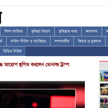
শিল্প-সাহিত্য
কুমিল্লা বিভাগ
কুমিল্লার খবর
আদালত
আ
্ম
লাইফ স্টাইল ও ক্যারিয়ার
সম্পাদকীয়
ফিচার ও মুক্তমত
ভিডিও নিউজ
্ক আরোপ স্থগিত করলেন ডোনাল্ড ট্রাম্প