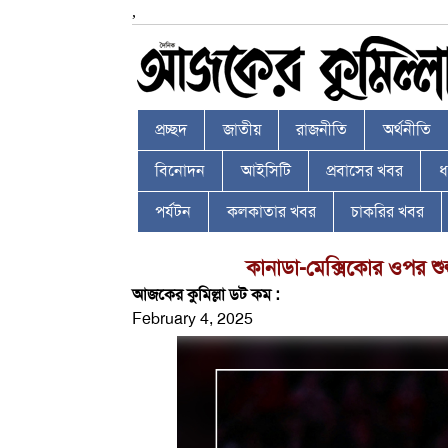
,
প্রচ্ছদ
জাতীয়
রাজনীতি
অর্থনীতি
বিনোদন
আইসিটি
প্রবাসের খবর
ধর
পর্যটন
কলকাতার খবর
চাকরির খবর
কানাডা-মেক্সিকোর ওপর শুল
আজকের কুমিল্লা ডট কম :
February 4, 2025