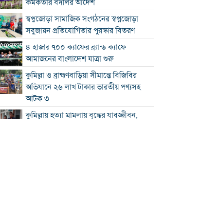
কর্মকর্তার বদলির আদেশ
স্বপ্নজোড়া সামাজিক সংগঠনের স্বপ্নজোড়া
সবুজায়ন প্রতিযোগিতার পুরস্কার বিতরণ
৪ হাজার ৭০০ ক্যাফের ব্র্যান্ড ক্যাফে
আমাজনের বাংলাদেশ যাত্রা শুরু
কুমিল্লা ও ব্রাহ্মণবাড়িয়া সীমান্তে বিজিবির
অভিযানে ২৬ লাখ টাকার ভারতীয় পণ্যসহ
আটক ৩
কুমিল্লায় হত্যা মামলায় বৃদ্ধের যাবজ্জীবন,
ছেলে খালাস
চাঁদপুরে মাদক বিরোধী অভিযানে নিরীহ
প্রবাসীর মৃত্যু : দীর্ঘ সময় সড়ক অবরোধ
অর্থনীতিতে বড় লাফ: ২০২৯ সালের মধ্যেই
৫.১ ট্রিলিয়ন ডলারে পৌঁছাচ্ছে ভারতের
জিডিপি
শ্রদ্ধা, স্মরণ ও অঙ্গীকারে নোবিপ্রবিতে জুলাই