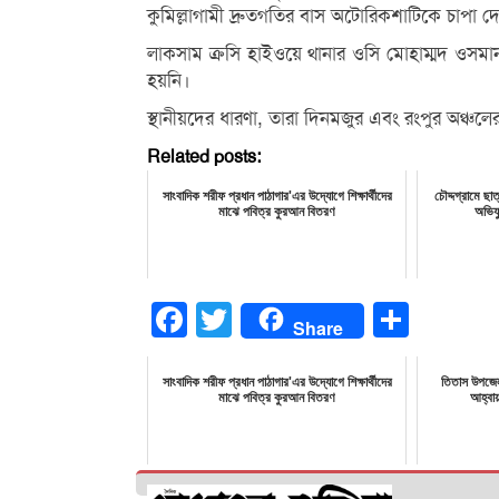
কুমিল্লাগামী দ্রুতগতির বাস অটোরিকশাটিকে চাপা দ
লাকসাম ক্রসি হাইওয়ে থানার ওসি মোহাম্মদ ওসমান
হয়নি।
স্থানীয়দের ধারণা, তারা দিনমজুর এবং রংপুর অঞ্চলে
Related posts:
সাংবাদিক শরীফ প্রধান পাঠাগার'এর উদ্যোগে শিক্ষার্থীদের
চৌদ্দগ্রামে ছা
মাঝে পবিত্র কুরআন বিতরণ
অভিযু
Facebook
Twitter
Share
Share
সাংবাদিক শরীফ প্রধান পাঠাগার'এর উদ্যোগে শিক্ষার্থীদের
তিতাস উপজেল
মাঝে পবিত্র কুরআন বিতরণ
আহ্বা