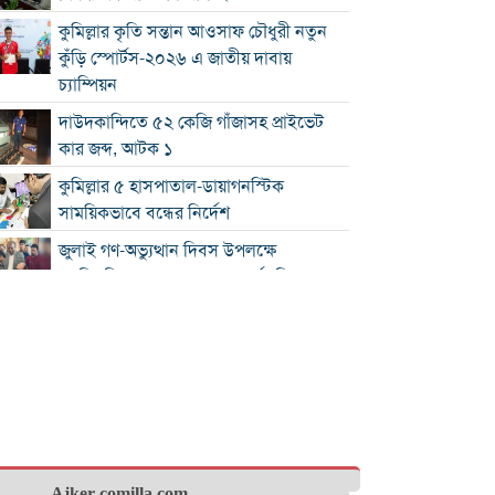
কুমিল্লার কৃতি সন্তান আওসাফ চৌধুরী নতুন
কুঁড়ি স্পোর্টস-২০২৬ এ জাতীয় দাবায়
চ্যাম্পিয়ন
দাউদকান্দিতে ৫২ কেজি গাঁজাসহ প্রাইভেট
কার জব্দ, আটক ১
কুমিল্লার ৫ হাসপাতাল-ডায়াগনস্টিক
সাময়িকভাবে বন্ধের নির্দেশ
জুলাই গণ-অভ্যুত্থান দিবস উপলক্ষে
নোবিপ্রবিতে স্বেচ্ছায় রক্তদান কর্মসূচি
ব্রাহ্মণবাড়িয়ায় ট্রাকের ধাক্কায় সৌদি প্রবাসীর
মৃত্যু
সন্ধ্যার মধ্যে কুমিল্লাসহ ১৪ জেলায় ঝোড়ো
হাওয়াসহ বৃষ্টির সম্ভাবনা
দাউদকান্দিতে পুলিশের অভিযানে গ্রেপ্তার ৩
Ajker-comilla.com