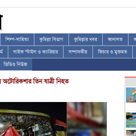
শিল্প-সাহিত্য
কুমিল্লা বিভাগ
কুমিল্লার খবর
আদালত
আ
্ম
লাইফ স্টাইল ও ক্যারিয়ার
সম্পাদকীয়
ফিচার ও মুক্তমত
ভিডিও নিউজ
পায় অটোরিকশার তিন যাত্রী নিহত