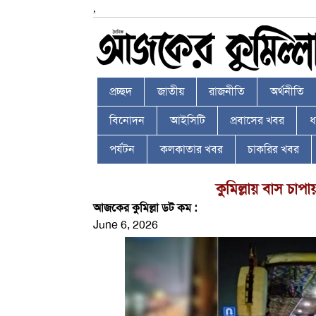
,
প্রচ্ছদ
জাতীয়
রাজনীতি
অর্থনীতি
বিনোদন
আইসিটি
প্রবাসের খবর
ধর
পর্যটন
কলকাতার খবর
চাকরির খবর
কুমিল্লায় বাস চা
আজকের কুমিল্লা ডট কম :
June 6, 2026