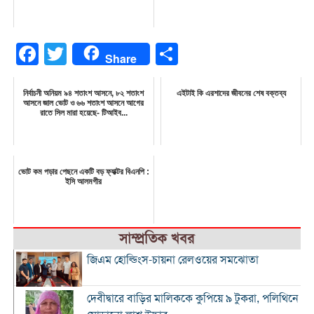
Facebook
Twitter
Share
Share
নির্বাচনী অনিয়ম ৯৪ শতাংশ আসনে, ৮২ শতাংশ
এইটাই কি এরশাদের জীবনের শেষ বক্তব্য
আসনে জাল ভোট ও ৬৬ শতাংশ আসনে আগের
রাতে সিল মারা হয়েছে- টিআইব...
ভোট কম পড়ার পেছনে একটি বড় ফ্যাক্টর বিএনপি :
ইসি আলমগীর
সাম্প্রতিক খবর
জিএম হোল্ডিংস-চায়না রেলওয়ের সমঝোতা
দেবীদ্বারে বাড়ির মালিককে কুপিয়ে ৯ টুকরা, পলিথিনে