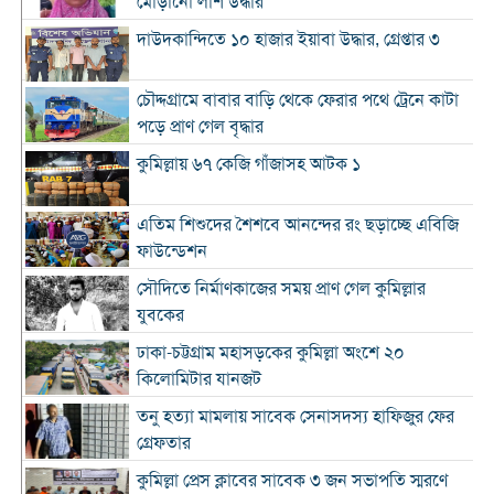
মোড়ানো লাশ উদ্ধার
দাউদকান্দিতে ১০ হাজার ইয়াবা উদ্ধার, গ্রেপ্তার ৩
চৌদ্দগ্রামে বাবার বাড়ি থেকে ফেরার পথে ট্রেনে কাটা
পড়ে প্রাণ গেল বৃদ্ধার
কুমিল্লায় ৬৭ কেজি গাঁজাসহ আটক ১
এতিম শিশুদের শৈশবে আনন্দের রং ছড়াচ্ছে এবিজি
ফাউন্ডেশন
সৌদিতে নির্মাণকাজের সময় প্রাণ গেল কুমিল্লার
যুবকের
ঢাকা-চট্টগ্রাম মহাসড়কের কুমিল্লা অংশে ২০
কিলোমিটার যানজট
তনু হত্যা মামলায় সাবেক সেনাসদস্য হাফিজুর ফের
গ্রেফতার
কুমিল্লা প্রেস ক্লাবের সাবেক ৩ জন সভাপতি স্মরণে