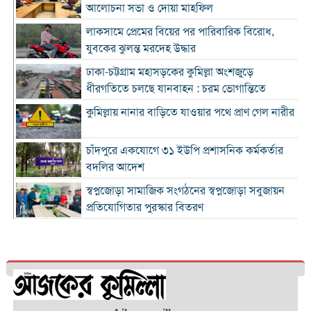
আলোচনা সভা ও দোয়া মাহফিল
লাকসামে প্রেমের বিয়ের পর পারিবারিক বিরোধ,
যুবকের ঝুলন্ত মরদেহ উদ্ধার
ঢাকা-চট্টগ্রাম মহাসড়কের কুমিল্লা অংশজুড়ে
ধীরগতিতে চলছে যানবাহন : চরম ভোগান্তিতে
কুমিল্লায় নানার বাড়িতে যাওয়ার পথে প্রাণ গেল নারীর
চাঁদপুরে একযোগে ৩১ ইউপি প্রশাসনিক কর্মকর্তার
বদলির আদেশ
স্বপ্নজোড়া সামাজিক সংগঠনের স্বপ্নজোড়া সবুজায়ন
প্রতিযোগিতার পুরস্কার বিতরণ
৪ হাজার ৭০০ ক্যাফের ব্র্যান্ড ক্যাফে আমাজনের
বাংলাদেশ যাত্রা শুরু
কুমিল্লা ও ব্রাহ্মণবাড়িয়া সীমান্তে বিজিবির অভিযানে
২৬ লাখ টাকার ভারতীয় পণ্যসহ আটক ৩