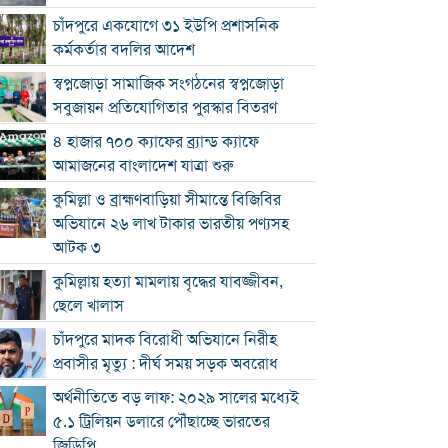
চাঁদপুরে একযোগে ৩১ ইউপি প্রশাসনিক
কর্মকর্তার বদলির আদেশ
স্বপ্নজোড়া সামাজিক সংগঠনের স্বপ্নজোড়া
সবুজায়ন প্রতিযোগিতার পুরস্কার বিতরণ
৪ হাজার ৭০০ ক্যাফের ব্র্যান্ড ক্যাফে
আমাজনের বাংলাদেশ যাত্রা শুরু
কুমিল্লা ও ব্রাহ্মণবাড়িয়া সীমান্তে বিজিবির
অভিযানে ২৬ লাখ টাকার ভারতীয় পণ্যসহ
আটক ৩
কুমিল্লায় হত্যা মামলায় বৃদ্ধের যাবজ্জীবন,
ছেলে খালাস
চাঁদপুরে মাদক বিরোধী অভিযানে নিরীহ
প্রবাসীর মৃত্যু : দীর্ঘ সময় সড়ক অবরোধ
অর্থনীতিতে বড় লাফ: ২০২৯ সালের মধ্যেই
৫.১ ট্রিলিয়ন ডলারে পৌঁছাচ্ছে ভারতের
জিডিপি