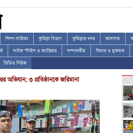
শিল্প-সাহিত্য
কুমিল্লা বিভাগ
কুমিল্লার খবর
আদালত
আ
্ম
লাইফ স্টাইল ও ক্যারিয়ার
সম্পাদকীয়
ফিচার ও মুক্তমত
ভিডিও নিউজ
রের অভিযান; ৩ প্রতিষ্ঠানকে জরিমানা