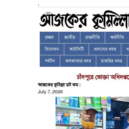
,
প্রচ্ছদ
জাতীয়
রাজনীতি
অর্থনীতি
বিনোদন
আইসিটি
প্রবাসের খবর
ধর
পর্যটন
কলকাতার খবর
চাকরির খবর
চাঁদপুরে ভোক্তা অধিদপ্ত
আজকের কুমিল্লা ডট কম :
July 7, 2026