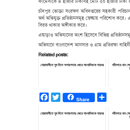
ফার্মেসীকে ৪ হাজার টাকাসহ মোট ২০ হাজার টাকা 
চাঁদপুর ভোক্তা সংরক্ষণ অধিদপ্তরের সহকারী পর
অর্থ অভিযুক্ত প্রতিষ্ঠানসমূহ স্বেচ্ছায় পরিশোধ কর
বিরত থাকার অঙ্গীকার করে।
এছাড়াও অভিযানের অংশ হিসেবে বিভিন্ন প্রতিষ্ঠা
অভিযানে বাংলাদেশ আনসার ও গ্রাম প্রতিরক্ষা বাহিন
Related posts:
নোয়াখালীতে ঘুষ দিতে অপারগতার জেরে সাংবাদিককে মারধর
নবীনগরে ধান ক্
Facebook
Twitter
Share
Share
নোয়াখালীতে ঘুষ দিতে অপারগতার জেরে সাংবাদিককে মারধর
নবীনগরে ধান ক্