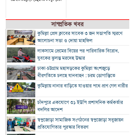
সাম্প্রতিক খবর
কুমিল্লা প্রেস ক্লাবের সাবেক ৩ জন সভাপতি স্মরণে
আলোচনা সভা ও দোয়া মাহফিল
লাকসামে প্রেমের বিয়ের পর পারিবারিক বিরোধ,
যুবকের ঝুলন্ত মরদেহ উদ্ধার
ঢাকা-চট্টগ্রাম মহাসড়কের কুমিল্লা অংশজুড়ে
ধীরগতিতে চলছে যানবাহন : চরম ভোগান্তিতে
কুমিল্লায় নানার বাড়িতে যাওয়ার পথে প্রাণ গেল নারীর
চাঁদপুরে একযোগে ৩১ ইউপি প্রশাসনিক কর্মকর্তার
বদলির আদেশ
স্বপ্নজোড়া সামাজিক সংগঠনের স্বপ্নজোড়া সবুজায়ন
প্রতিযোগিতার পুরস্কার বিতরণ