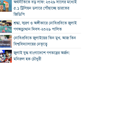
অর্থনীতিতে বড় লাফ: ২০২৯ সালের মধ্যেই
৫.১ ট্রিলিয়ন ডলারে পৌঁছাচ্ছে ভারতের
জিডিপি
শ্রদ্ধা, স্মরণ ও অঙ্গীকারে নোবিপ্রবিতে জুলাই
গণঅভ্যুত্থান দিবস-২০২৬ পালিত
নোবিপ্রবিতে জুলাইয়ের তিন মুখ, আজ তিন
বিশ্ববিদ্যালয়ের নেতৃত্বে
জুলাই যুদ্ধ বাংলাদেশে গণতন্ত্রের অর্জন:
মনিরুল হক চৌধুরী
চৌদ্দগ্রামে রাস্তার জায়গায় নিয়ে হামলায়
যুবকের মৃত্যু
কুমিল্লায় জুলাই গণঅভ্যুত্থান দিবস পালিত
কুমিল্লায় শ্বশুরবাড়িতে নাস্তা না দেওয়া নিয়ে
বিরোধ, অন্তঃসত্ত্বা মেয়ের বাবাকে হত্যার
অভিযোগ