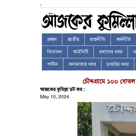
,
প্রচ্ছদ
জাতীয়
রাজনীতি
অর্থনীতি
বিনোদন
আইসিটি
প্রবাসের খবর
ধর
পর্যটন
কলকাতার খবর
চাকরির খবর
চৌদ্দগ্রামে ১০০ বোতল ফ
আজকের কুমিল্লা ডট কম :
May 10, 2024