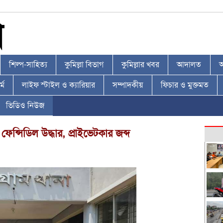
শিল্প-সাহিত্য
কুমিল্লা বিভাগ
কুমিল্লার খবর
আদালত
আ
্ম
লাইফ স্টাইল ও ক্যারিয়ার
সম্পাদকীয়
ফিচার ও মুক্তমত
ভিডিও নিউজ
েন্সিডিল উদ্ধার, প্রাইভেটকার জব্দ