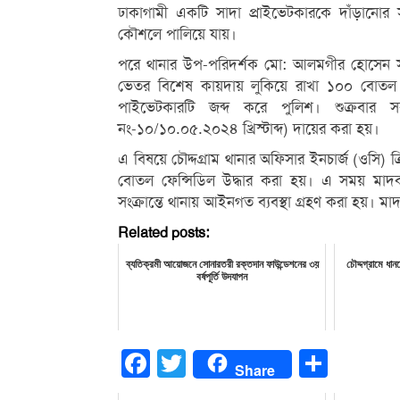
ঢাকাগামী একটি সাদা প্রাইভেটকারকে দাঁড়ানো
কৌশলে পালিয়ে যায়।
পরে থানার উপ-পরিদর্শক মো: আলমগীর হোসেন সঙ্গ
ভেতর বিশেষ কায়দায় লুকিয়ে রাখা ১০০ বোতল 
পাইভেটকারটি জব্দ করে পুলিশ। শুক্রবার 
নং-১০/১০.০৫.২০২৪ খ্রিস্টাব্দ) দায়ের করা হয়।
এ বিষয়ে চৌদ্দগ্রাম থানার অফিসার ইনচার্জ (ওসি) 
বোতল ফেন্সিডিল উদ্ধার করা হয়। এ সময় মাদ
সংক্রান্তে থানায় আইনগত ব্যবস্থা গ্রহণ করা হয়। ম
Related posts:
ব্যতিক্রমী আয়োজনে সোনারতরী রক্তদান ফাউন্ডেশনের ৩য়
চৌদ্দগ্রামে ধ
বর্ষপূর্তি উদযাপন
Facebook
Twitter
Share
Share