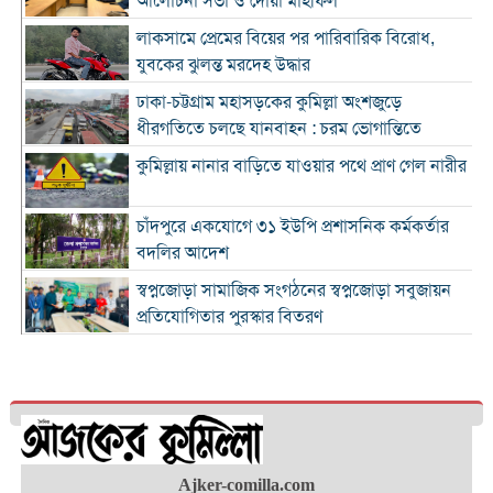
আলোচনা সভা ও দোয়া মাহফিল
লাকসামে প্রেমের বিয়ের পর পারিবারিক বিরোধ,
যুবকের ঝুলন্ত মরদেহ উদ্ধার
ঢাকা-চট্টগ্রাম মহাসড়কের কুমিল্লা অংশজুড়ে
ধীরগতিতে চলছে যানবাহন : চরম ভোগান্তিতে
কুমিল্লায় নানার বাড়িতে যাওয়ার পথে প্রাণ গেল নারীর
চাঁদপুরে একযোগে ৩১ ইউপি প্রশাসনিক কর্মকর্তার
বদলির আদেশ
স্বপ্নজোড়া সামাজিক সংগঠনের স্বপ্নজোড়া সবুজায়ন
প্রতিযোগিতার পুরস্কার বিতরণ
৪ হাজার ৭০০ ক্যাফের ব্র্যান্ড ক্যাফে আমাজনের
বাংলাদেশ যাত্রা শুরু
কুমিল্লা ও ব্রাহ্মণবাড়িয়া সীমান্তে বিজিবির অভিযানে
২৬ লাখ টাকার ভারতীয় পণ্যসহ আটক ৩
কুমিল্লায় হত্যা মামলায় বৃদ্ধের যাবজ্জীবন, ছেলে
Ajker-comilla.com