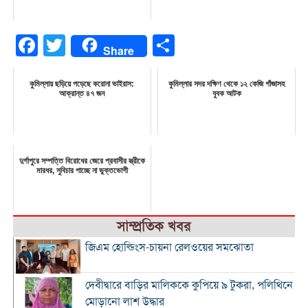
Facebook
Twitter
Share
Share
কুমিল্লায় ছড়িয়ে পড়েছে করোনা ভাইরাস:
কুমিল্লার সদর দক্ষিণ থেকে ১২ কেজি গাঁজাসহ
আক্রান্ত ৪৭ জন
যুবক আটক
দুর্গাপুরে সম্পত্তি বিরোধের জেরে প্রবাসীর স্ত্রীকে
মারধর, সুবিচার পাচ্ছে না ভুক্তভোগী
সাম্প্রতিক খবর
জিএম হোল্ডিংস-চায়না রেলওয়ের সমঝোতা
দেবীদ্বারে বাড়ির মালিককে কুপিয়ে ৯ টুকরা, পলিথিনে
মোড়ানো লাশ উদ্ধার