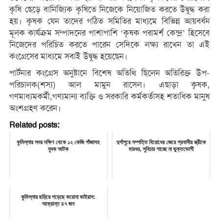
কৃষি ছেড়ে বানিজ্যিক কৃষিতে নিজেকে নিয়োজিত করতে উদ্বুদ্ধ করা
হয়। কৃষক যেন তাদের গঠিত সমিতির মাধ্যমে বিভিন্ন আয়বর্ধন
মূলক কার্যক্রম সম্পাদনের পাশাপাশি ‘কৃষক পরামর্শ কেন্দ্র’ হিসেবে
নিজেদের পরিচিত করতে পারেন সেদিকে লক্ষ্য রাখেন তা এই
কংগ্রেসের মাধ্যমে সবাই উদ্বুদ্ধ হয়েছেন।
পার্টনার কংগ্রেস অনুষ্টানে বিশেষ অতিথি ছিলেন অতিরিক্ত উপ-
পরিচালক(শস্য) আল মামুন রাসেল। এছাড়া কৃষক,
গণমাধ্যমকর্মী,গণ্যমান্য ব্যক্তি ও সরকারি কর্মকর্তাসহ শতাধিক মানুষ
অংশগ্রহণ করেন।
Related posts:
কুমিল্লার সদর দক্ষিণ থেকে ১২ কেজি গাঁজাসহ
দুর্গাপুরে সম্পত্তি বিরোধের জেরে প্রবাসীর স্ত্রীকে
যুবক আটক
মারধর, সুবিচার পাচ্ছে না ভুক্তভোগী
কুমিল্লায় ছড়িয়ে পড়েছে করোনা ভাইরাস:
আক্রান্ত ৪৭ জন