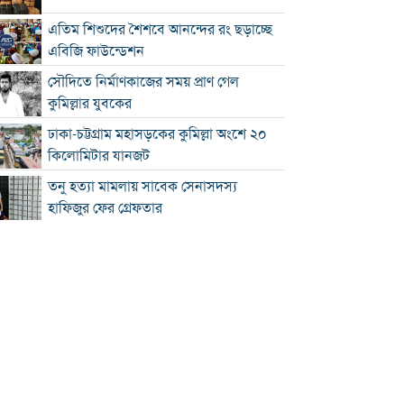
এতিম শিশুদের শৈশবে আনন্দের রং ছড়াচ্ছে
এবিজি ফাউন্ডেশন
সৌদিতে নির্মাণকাজের সময় প্রাণ গেল
কুমিল্লার যুবকের
ঢাকা-চট্টগ্রাম মহাসড়কের কুমিল্লা অংশে ২০
কিলোমিটার যানজট
তনু হত্যা মামলায় সাবেক সেনাসদস্য
হাফিজুর ফের গ্রেফতার
কুমিল্লা প্রেস ক্লাবের সাবেক ৩ জন সভাপতি
স্মরণে আলোচনা সভা ও দোয়া মাহফিল
লাকসামে প্রেমের বিয়ের পর পারিবারিক
বিরোধ, যুবকের ঝুলন্ত মরদেহ উদ্ধার
ঢাকা-চট্টগ্রাম মহাসড়কের কুমিল্লা অংশজুড়ে
ধীরগতিতে চলছে যানবাহন : চরম ভোগান্তিতে
কুমিল্লায় নানার বাড়িতে যাওয়ার পথে প্রাণ