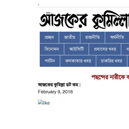
,
প্রচ্ছদ
জাতীয়
রাজনীতি
অর্থনীতি
বিনোদন
আইসিটি
প্রবাসের খবর
ধর
পর্যটন
কলকাতার খবর
চাকরির খবর
পছন্দের নারীকে
আজকের কুমিল্লা ডট কম :
February 9, 2016