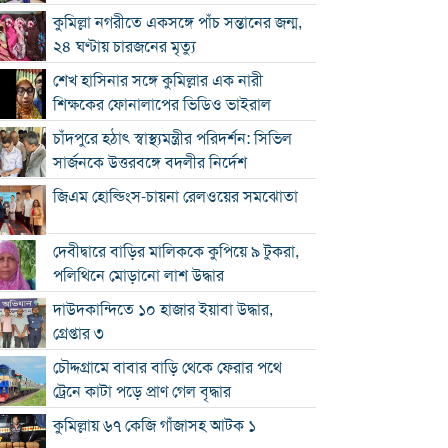
কুমিল্লা নগরীতে একসঙ্গে পাঁচ সন্তানের জন্ম,
২৪ ঘণ্টায় চারজনের মৃত্যু
শেখ হাসিনার সঙ্গে কুমিল্লার এক নারী
শিক্ষকের ফোনালাপের ভিডিও ভাইরাল
চাঁদপুরে হঠাৎ স্বাস্থ্যমন্ত্রীর পরিদর্শন: সিভিল
সার্জনকে উত্তরবঙ্গে বদলীর নির্দেশ
জিএম হোল্ডিংস-চায়না রেলওয়ের সমঝোতা
দেবীদ্বারে বাড়ির মালিককে কুপিয়ে ৯ টুকরা,
পলিথিনে মোড়ানো লাশ উদ্ধার
দাউদকান্দিতে ১০ হাজার ইয়াবা উদ্ধার,
গ্রেপ্তার ৩
চৌদ্দগ্রামে বাবার বাড়ি থেকে ফেরার পথে
ট্রেনে কাটা পড়ে প্রাণ গেল বৃদ্ধার
কুমিল্লায় ৬৭ কেজি গাঁজাসহ আটক ১