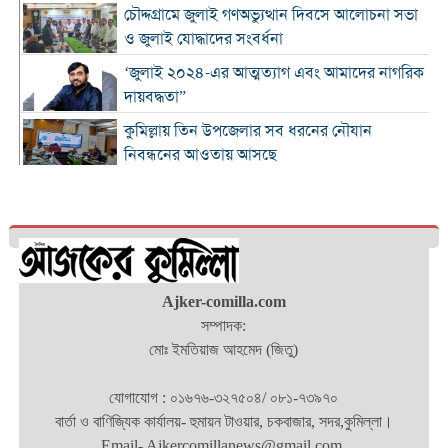
চৌদ্দগ্রামে জুলাই গণঅভ্যুত্থান দিবসে আলোচনা সভা
ও জুলাই যোদ্ধাদের সংবর্ধনা
‘জুলাই ২০২৪-এর আত্মত্যাগ এবং আমাদের নাগরিক
দায়বদ্ধতা”
কুমিল্লায় তিন উপজেলার সব ধরনের নৌযান
নিবন্ধনের আওতায় আসছে
কুমিল্লার কৃতি সন্তান আওসাফ চৌধুরী নতুন কুঁড়ি
স্পোর্টস-২০২৬ এ জাতীয় দাবায় চ্যাম্পিয়ন
দাউদকান্দিতে ৫২ কেজি গাঁজাসহ প্রাইভেট কার জব্দ,
আটক ১
Ajker-comilla.com
কুমিল্লার ৫ হাসপাতাল-ডায়াগনস্টিক সাময়িকভাবে
সম্পাদক:
বন্ধের নির্দেশ
মোঃ ইমতিয়াজ আহমেদ (জিতু)
জুলাই গণ-অভ্যুত্থান দিবস উপলক্ষে নোবিপ্রবিতে
স্বেচ্ছায় রক্তদান কর্মসূচি
যোগাযোগ : ০১৬৭৬-৩২৭৫০৪/ ০৮১-৭৩৯৭০
ব্রাহ্মণবাড়িয়ায় ট্রাকের ধাক্কায় সৌদি প্রবাসীর মৃত্যু
বার্তা ও বাণিজ্যিক কার্যালয়- হুমায়ন টাওয়ার, চকবাজার, সদর,কুমিল্লা।
Email- Ajkercomillanews@gmail.com.