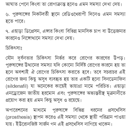
আঘাত পেলে কিংবা তা রোগাক্রান্ত হলেও এমন সমস্যা দেখা দেয়।
৬. পুরুষাঙ্গের নিকটবর্তী স্থানে রেডিওথেরাপী দিলেও এমন সমস্যা
হতে পারে।
৭. এছাড়া ডিপ্রেসন, এঙ্গার কিংবা বিভিন্ন মানসিক চাপ বা উত্তেজনার
কারনেও লিঙ্গোত্থানে সমস্যা দেখা দেয়।
চিকিৎসাঃ
যৌন দূর্বলতার চিকিৎসা নির্ভর করে রোগের কারণের উপড়।
পুরুষাঙ্গের উত্থানের সমস্যা যদি কোনো নির্দিষ্ট রোগের কারনে হয় তা
হলে অবশ্যই ঐ রোগের চিকিৎসা করাতে হবে। তবে সচরাচর এই
রোগের জন্য কিছু অসুধ ব্যবহৃত হয় তার একটি হলো সিলডেনাফিল
(sildenafil) যা অনেকের কাছেই ভায়াগ্রা নামে পরিচিত। এছাড়া
এনড্রোজেন জাতীয় হরমোন এবং পুরুষাঙ্গের অভ্যন্তরীস্থ মূত্রনালীতে
প্রয়োগ করা হয় এমন কিছু অসুধ ও রয়েছে।
অপারেশনের মাধ্যমে পুরুষাঙ্গে বিভিন্ন ধরনের প্রসথেসিস
(prosthesis) স্থাপন করেও এই সমস্যা থেকে স্থায়ী পরিত্রান পাওয়া
যায়। ইউরোলজিষ্ট সার্জন গন এই প্রসথেসিস লাগিয়ে থাকেন।