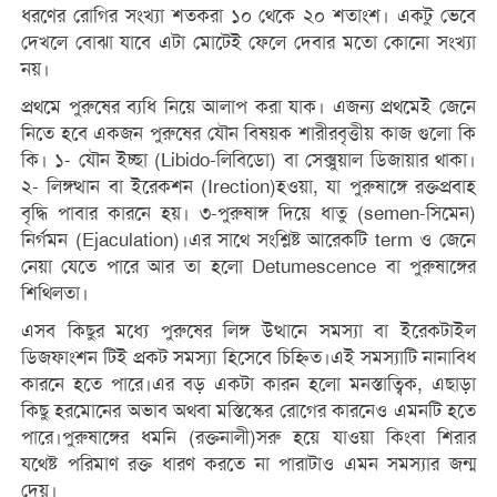
ধরণের রোগির সংখ্যা শতকরা ১০ থেকে ২০ শতাংশ। একটু ভেবে
দেখলে বোঝা যাবে এটা মোটেই ফেলে দেবার মতো কোনো সংখ্যা
নয়।
প্রথমে পুরুষের ব্যধি নিয়ে আলাপ করা যাক। এজন্য প্রথমেই জেনে
নিতে হবে একজন পুরুষের যৌন বিষয়ক শারীরবৃত্তীয় কাজ গুলো কি
কি। ১- যৌন ইচ্ছা (Libido-লিবিডো) বা সেক্সুয়াল ডিজায়ার থাকা।
২- লিঙ্গত্থান বা ইরেকশন (Irection)হওয়া, যা পুরুষাঙ্গে রক্তপ্রবাহ
বৃদ্ধি পাবার কারনে হয়। ৩-পুরুষাঙ্গ দিয়ে ধাতু (semen-সিমেন)
নির্গমন (Ejaculation)।এর সাথে সংশ্লিষ্ট আরেকটি term ও জেনে
নেয়া যেতে পারে আর তা হলো Detumescence বা পুরুষাঙ্গের
শিথিলতা।
এসব কিছুর মধ্যে পুরুষের লিঙ্গ উত্থানে সমস্যা বা ইরেকটাইল
ডিজফাংশন টিই প্রকট সমস্যা হিসেবে চিহ্নিত।এই সমস্যাটি নানাবিধ
কারনে হতে পারে।এর বড় একটা কারন হলো মনস্তাত্বিক, এছাড়া
কিছু হরমোনের অভাব অথবা মস্তিস্কের রোগের কারনেও এমনটি হতে
পারে।পুরুষাঙ্গের ধমনি (রক্তনালী)সরু হয়ে যাওয়া কিংবা শিরার
যথেষ্ট পরিমাণ রক্ত ধারণ করতে না পারাটাও এমন সমস্যার জন্ম
দেয়।