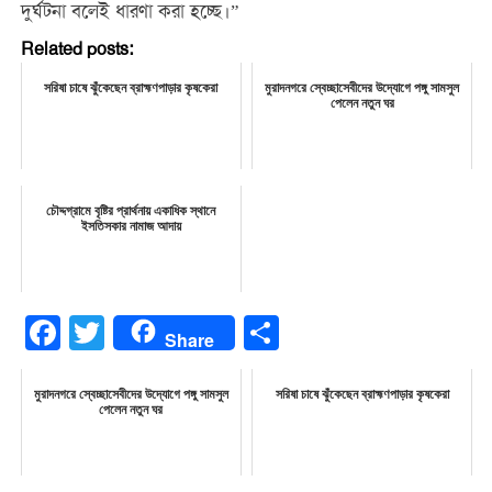
দুর্ঘটনা বলেই ধারণা করা হচ্ছে।”
Related posts:
সরিষা চাষে ঝুঁকেছেন ব্রাহ্মণপাড়ার কৃষকেরা
মুরাদনগরে স্বেচ্ছাসেবীদের উদ্যোগে পঙ্গু সামসুল
পেলেন নতুন ঘর
চৌদ্দগ্রামে বৃষ্টির প্রার্থনায় একাধিক স্থানে
ইসতিসকার নামাজ আদায়
Facebook
Twitter
Share
Share
মুরাদনগরে স্বেচ্ছাসেবীদের উদ্যোগে পঙ্গু সামসুল
সরিষা চাষে ঝুঁকেছেন ব্রাহ্মণপাড়ার কৃষকেরা
পেলেন নতুন ঘর