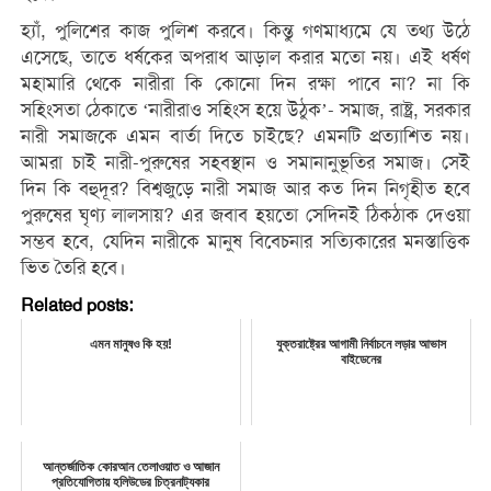
হ্যাঁ, পুলিশের কাজ পুলিশ করবে। কিন্তু গণমাধ্যমে যে তথ্য উঠে
এসেছে, তাতে ধর্ষকের অপরাধ আড়াল করার মতো নয়। এই ধর্ষণ
মহামারি থেকে নারীরা কি কোনো দিন রক্ষা পাবে না? না কি
সহিংসতা ঠেকাতে ‘নারীরাও সহিংস হয়ে উঠুক’- সমাজ, রাষ্ট্র, সরকার
নারী সমাজকে এমন বার্তা দিতে চাইছে? এমনটি প্রত্যাশিত নয়।
আমরা চাই নারী-পুরুষের সহবস্থান ও সমানানুভূতির সমাজ। সেই
দিন কি বহুদূর? বিশ্বজুড়ে নারী সমাজ আর কত দিন নিগৃহীত হবে
পুরুষের ঘৃণ্য লালসায়? এর জবাব হয়তো সেদিনই ঠিকঠাক দেওয়া
সম্ভব হবে, যেদিন নারীকে মানুষ বিবেচনার সত্যিকারের মনস্তাত্তিক
ভিত তৈরি হবে।
Related posts:
এমন মানুষও কি হয়!
যুক্তরাষ্ট্রের আগামী নির্বাচনে লড়ার আভাস
বাইডেনের
আন্তর্জাতিক কোরআন তেলাওয়াত ও আজান
প্রতিযোগিতায় হলিউডের চিত্রনাট্যকার