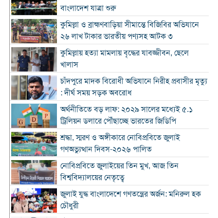
বাংলাদেশ যাত্রা শুরু
কুমিল্লা ও ব্রাহ্মণবাড়িয়া সীমান্তে বিজিবির অভিযানে
২৬ লাখ টাকার ভারতীয় পণ্যসহ আটক ৩
কুমিল্লায় হত্যা মামলায় বৃদ্ধের যাবজ্জীবন, ছেলে
খালাস
চাঁদপুরে মাদক বিরোধী অভিযানে নিরীহ প্রবাসীর মৃত্যু
: দীর্ঘ সময় সড়ক অবরোধ
অর্থনীতিতে বড় লাফ: ২০২৯ সালের মধ্যেই ৫.১
ট্রিলিয়ন ডলারে পৌঁছাচ্ছে ভারতের জিডিপি
শ্রদ্ধা, স্মরণ ও অঙ্গীকারে নোবিপ্রবিতে জুলাই
গণঅভ্যুত্থান দিবস-২০২৬ পালিত
নোবিপ্রবিতে জুলাইয়ের তিন মুখ, আজ তিন
বিশ্ববিদ্যালয়ের নেতৃত্বে
জুলাই যুদ্ধ বাংলাদেশে গণতন্ত্রের অর্জন: মনিরুল হক
চৌধুরী