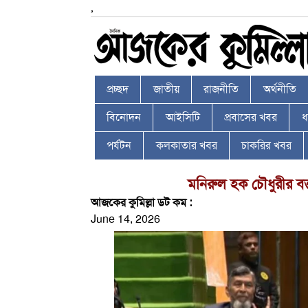
,
প্রচ্ছদ
জাতীয়
রাজনীতি
অর্থনীতি
বিনোদন
আইসিটি
প্রবাসের খবর
ধর
পর্যটন
কলকাতার খবর
চাকরির খবর
মনিরুল হক চৌধুরীর বক্তব
আজকের কুমিল্লা ডট কম :
June 14, 2026