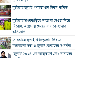
কুমিল্লায় জুলাই গণঅভ্যুত্থান দিবস পালিত
কুমিল্লায় শ্বশুরবাড়িতে নাস্তা না দেওয়া নিয়ে
বিরোধ, অন্তঃসত্ত্বা মেয়ের বাবাকে হত্যার
অভিযোগ
চৌদ্দগ্রামে জুলাই গণঅভ্যুত্থান দিবসে
আলোচনা সভা ও জুলাই যোদ্ধাদের সংবর্ধনা
‘জুলাই ২০২৪-এর আত্মত্যাগ এবং আমাদের
নাগরিক দায়বদ্ধতা”
কুমিল্লায় তিন উপজেলার সব ধরনের নৌযান
নিবন্ধনের আওতায় আসছে
কুমিল্লার কৃতি সন্তান আওসাফ চৌধুরী নতুন
কুঁড়ি স্পোর্টস-২০২৬ এ জাতীয় দাবায়
চ্যাম্পিয়ন
দাউদকান্দিতে ৫২ কেজি গাঁজাসহ প্রাইভেট