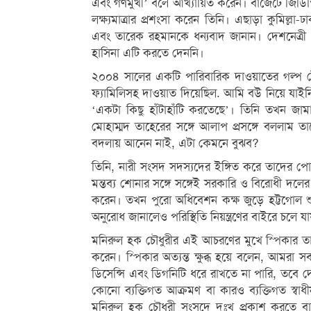
এবং গণমুখী’ বলে আখ্যায়িত করেন। বাজেটে জিডিপি 
লক্ষ্যমাত্রার প্রশংসা করেন তিনি। এছাড়া কুমিল্লা-ঢাক
এবং তারেক রহমানকে ধন্যবাদ জানান। দেশনেত্রী ব
হাসিনা এটি করতে দেননি।
২০০৪ সালের একটি পারিবারিক দাওয়াতের গল্প 
ফ্যামিলিসহ দাওয়াত দিয়েছিল. আমি বউ নিয়ে যাইনি
‘একটা কিছু হাঁটাহাঁটি করতেছে’। তিনি তখন জামা
মোহাম্মদ তাহেরের সঙ্গে আলাপ প্রসঙ্গে বললা
বদলায় আনেন নাই, এটা কেমনে বুঝব?
তিনি, নারী সংসদ সদস্যদের ইঙ্গিত করে তাদের পোশা
মন্তব্য শোনার সঙ্গে সঙ্গেই সরকারি ও বিরোধী দলের 
করেন। তখন পুরো অধিবেশন কক্ষ জুড়ে হট্টগোল শু
অনুরোধ জানালেও পরিস্থিতি নিয়ন্ত্রণের বাইরে চলে যা
মনিরুল হক চৌধুরীর এই আচরণের মুখে স্পিকার তাকে
করেন। স্পিকার অত্যন্ত ক্ষুব্ধ হয়ে বলেন, আমর
ডিসেন্সি এবং ডিগনিটি ধরে রাখতে না পারি, তবে
কোনো ব্যক্তিগত আক্রমণ বা কারও ব্যক্তিগত স্বাধী
মনিরুল হক চৌধুরী সংসদে দুঃখ প্রকাশ করতে ব