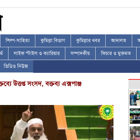
শিল্প-সাহিত্য
কুমিল্লা বিভাগ
কুমিল্লার খবর
আদালত
আ
্ম
লাইফ স্টাইল ও ক্যারিয়ার
সম্পাদকীয়
ফিচার ও মুক্তমত
ভিডিও নিউজ
্যে উত্তপ্ত সংসদ, বক্তব্য এক্সপাঞ্জ