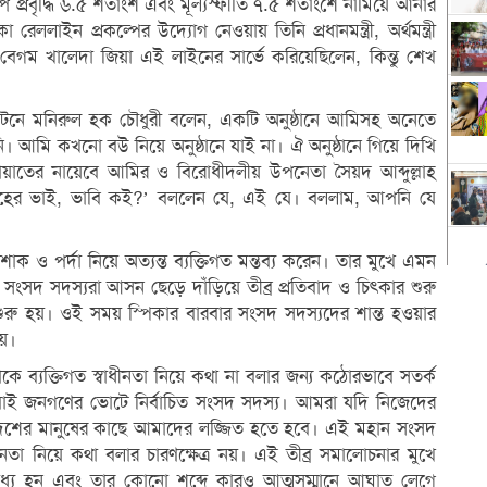
প্রবৃদ্ধি ৬.৫ শতাংশ এবং মূল্যস্ফীতি ৭.৫ শতাংশে নামিয়ে আনার
া রেললাইন প্রকল্পের উদ্যোগ নেওয়ায় তিনি প্রধানমন্ত্রী, অর্থমন্ত্রী
েগম খালেদা জিয়া এই লাইনের সার্ভে করিয়েছিলেন, কিন্তু শেখ
টেনে মনিরুল হক চৌধুরী বলেন, একটি অনুষ্ঠানে আমিসহ অনেতে
। আমি কখনো বউ নিয়ে অনুষ্ঠানে যাই না। ঐ অনুষ্ঠানে গিয়ে দিখি
য়াতের নায়েবে আমির ও বিরোধীদলীয় উপনেতা সৈয়দ আব্দুল্লাহ
ম তাহের ভাই, ভাবি কই?’ বললেন যে, এই যে। বললাম, আপনি যে
ক ও পর্দা নিয়ে অত্যন্ত ব্যক্তিগত মন্তব্য করেন। তার মুখে এমন
সংসদ সদস্যরা আসন ছেড়ে দাঁড়িয়ে তীব্র প্রতিবাদ ও চিৎকার শুরু
রু হয়। ওই সময় স্পিকার বারবার সংসদ সদস্যদের শান্ত হওয়ার
য়।
 ব্যক্তিগত স্বাধীনতা নিয়ে কথা না বলার জন্য কঠোরভাবে সতর্ক
া সবাই জনগণের ভোটে নির্বাচিত সংসদ সদস্য। আমরা যদি নিজেদের
 দেশের মানুষের কাছে আমাদের লজ্জিত হতে হবে। এই মহান সংসদ
নতা নিয়ে কথা বলার চারণক্ষেত্র নয়। এই তীব্র সমালোচনার মুখে
াধ্য হন এবং তার কোনো শব্দে কারও আত্মসম্মানে আঘাত লেগে