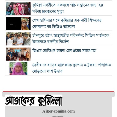
কুমিল্লা নগরীতে একসঙ্গে পাঁচ সন্তানের জন্ম, ২৪
ঘণ্টায় চারজনের মৃত্যু
শেখ হাসিনার সঙ্গে কুমিল্লার এক নারী শিক্ষকের
ফোনালাপের ভিডিও ভাইরাল
চাঁদপুরে হঠাৎ স্বাস্থ্যমন্ত্রীর পরিদর্শন: সিভিল সার্জনকে
উত্তরবঙ্গে বদলীর নির্দেশ
জিএম হোল্ডিংস-চায়না রেলওয়ের সমঝোতা
দেবীদ্বারে বাড়ির মালিককে কুপিয়ে ৯ টুকরা, পলিথিনে
মোড়ানো লাশ উদ্ধার
দাউদকান্দিতে ১০ হাজার ইয়াবা উদ্ধার, গ্রেপ্তার ৩
চৌদ্দগ্রামে বাবার বাড়ি থেকে ফেরার পথে ট্রেনে কাটা
পড়ে প্রাণ গেল বৃদ্ধার
কুমিল্লায় ৬৭ কেজি গাঁজাসহ আটক ১
Ajker-comilla.com