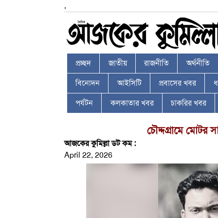
,
প্রচ্ছদ
জাতীয়
রাজনীতি
অর্থনীতি
বিনোদন
আইসিটি
প্রবাসের খবর
ধর
পর্যটন
কলকাতার খবর
চাকরির খবর
চৌদ্দগ্রামে মোটর স
আজকের কুমিল্লা ডট কম :
April 22, 2026