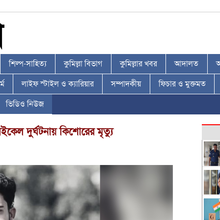
শিল্প-সাহিত্য
কুমিল্লা বিভাগ
কুমিল্লার খবর
আদালত
আ
্ম
লাইফ স্টাইল ও ক্যারিয়ার
সম্পাদকীয়
ফিচার ও মুক্তমত
ভিডিও নিউজ
াইকেল দুর্ঘটনায় কিশোরের মৃত্যু