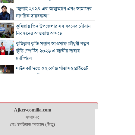
‘জুলাই ২০২৪-এর আত্মত্যাগ এবং আমাদের
নাগরিক দায়বদ্ধতা”
কুমিল্লায় তিন উপজেলার সব ধরনের নৌযান
নিবন্ধনের আওতায় আসছে
কুমিল্লার কৃতি সন্তান আওসাফ চৌধুরী নতুন
কুঁড়ি স্পোর্টস-২০২৬ এ জাতীয় দাবায়
চ্যাম্পিয়ন
দাউদকান্দিতে ৫২ কেজি গাঁজাসহ প্রাইভেট
কার জব্দ, আটক ১
কুমিল্লার ৫ হাসপাতাল-ডায়াগনস্টিক
সাময়িকভাবে বন্ধের নির্দেশ
জুলাই গণ-অভ্যুত্থান দিবস উপলক্ষে
Ajker-comilla.com
নোবিপ্রবিতে স্বেচ্ছায় রক্তদান কর্মসূচি
সম্পাদক:
ব্রাহ্মণবাড়িয়ায় ট্রাকের ধাক্কায় সৌদি প্রবাসীর
মোঃ ইমতিয়াজ আহমেদ (জিতু)
মৃত্যু